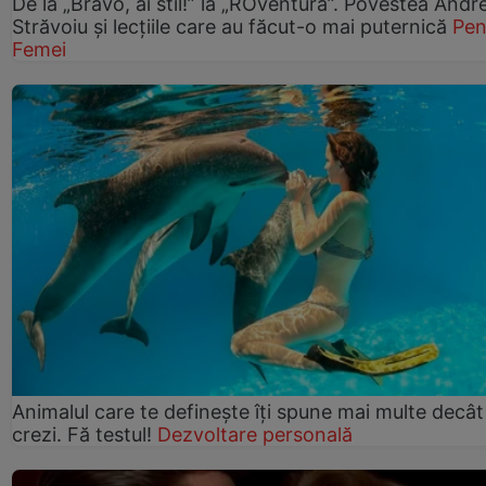
De la „Bravo, ai stil!” la „ROventura”. Povestea Andr
Străvoiu și lecțiile care au făcut-o mai puternică
Pen
Femei
Animalul care te definește îți spune mai multe decât
crezi. Fă testul!
Dezvoltare personală