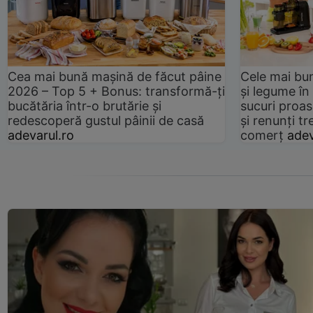
Cea mai bună mașină de făcut pâine
Cele mai bu
2026 – Top 5 + Bonus: transformă-ți
și legume în
bucătăria într-o brutărie și
sucuri proas
redescoperă gustul pâinii de casă
și renunți tr
adevarul.ro
comerț
adev