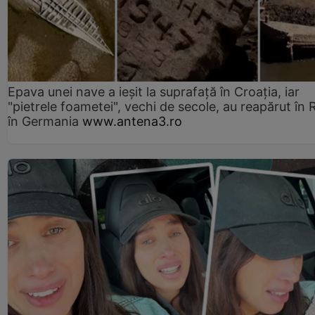
Epava unei nave a ieșit la suprafață în Croația, iar
"pietrele foametei", vechi de secole, au reapărut în R
în Germania
www.antena3.ro