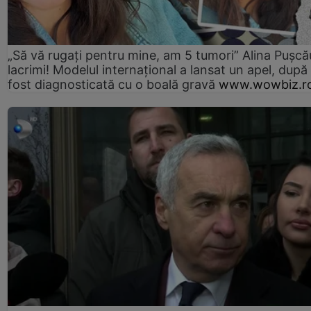
„Să vă rugați pentru mine, am 5 tumori” Alina Pușcău
lacrimi! Modelul internațional a lansat un apel, după
fost diagnosticată cu o boală gravă
www.wowbiz.r