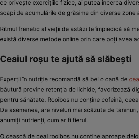
ce privește exercițiile fizice, ai putea încerca dive
scapi de acumulările de grăsime din diverse zone a
Ritmul frenetic al vieții de astăzi te împiedică să m
există diverse metode online prin care poţi avea ac
Ceaiul roşu te ajută să slăbeşti
Experții în nutriție recomandă să bei o cană de
cea
băutură previne retenția de lichide, favorizează dig
pentru sănătate. Rooibos nu conține cofeină, ceea c
De asemenea, are niveluri mai scăzute de taninuri,
anumiți nutrienți, cum ar fi fierul.
O ceașcă de ceai rooibos nu conține aproape deloc