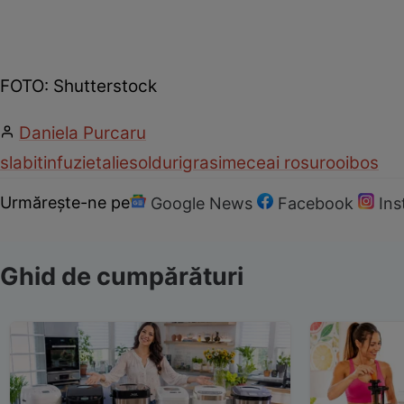
FOTO: Shutterstock
Daniela Purcaru
slabit
infuzie
talie
solduri
grasime
ceai rosu
rooibos
Urmărește-ne pe
Google News
Facebook
In
Ghid de cumpărături