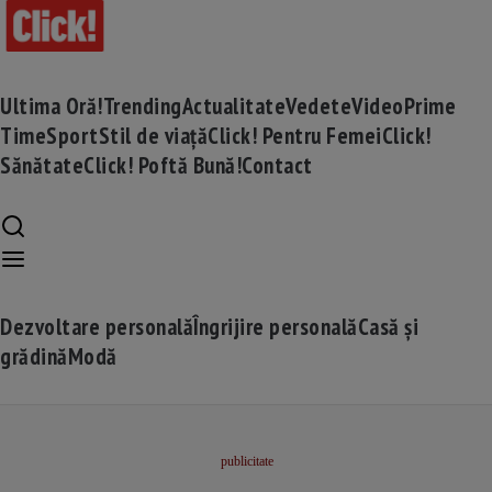
Ultima Oră!
Trending
Actualitate
Vedete
Video
Prime
Time
Sport
Stil de viață
Click! Pentru Femei
Click!
Sănătate
Click! Poftă Bună!
Contact
Dezvoltare personală
Îngrijire personală
Casă și
grădină
Modă