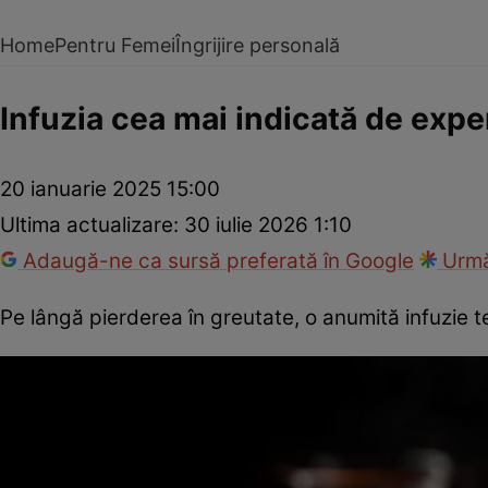
Home
Pentru Femei
Îngrijire personală
Infuzia cea mai indicată de exper
20 ianuarie 2025 15:00
Ultima actualizare:
30 iulie 2026 1:10
Adaugă-ne ca sursă preferată în Google
Urmă
Pe lângă pierderea în greutate, o anumită infuzie t