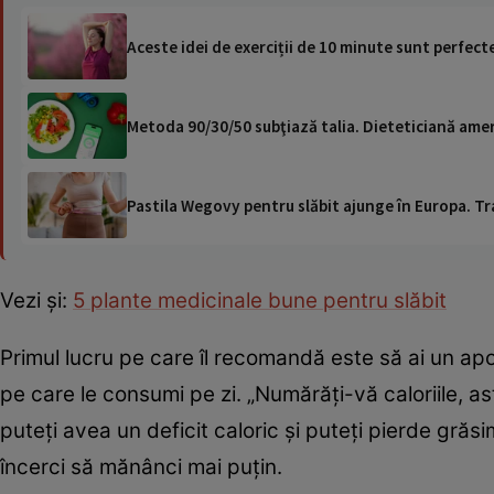
Aceste idei de exerciții de 10 minute sunt perfec
Metoda 90/30/50 subţiază talia. Dieteticiană amer
Pastila Wegovy pentru slăbit ajunge în Europa. Tr
Vezi și:
5 plante medicinale bune pentru slăbit
Primul lucru pe care îl recomandă este să ai un aport
pe care le consumi pe zi. „Numărăți-vă caloriile, as
puteți avea un deficit caloric și puteți pierde grăs
încerci să mănânci mai puțin.