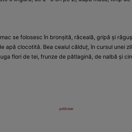
mac se folosesc în bronşită, răceală, gripă şi răguş
e apă clocotită. Bea ceaiul călduţ, în cursul unei zil
uga flori de tei, frunze de pătlagină, de nalbă şi ci