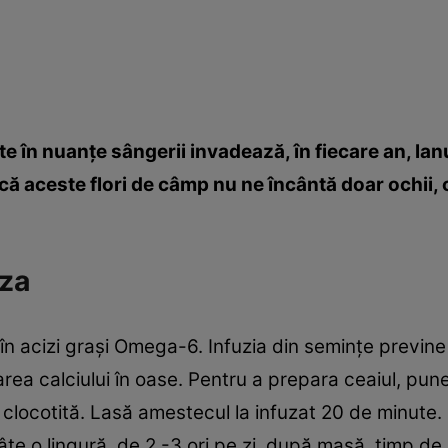
te în nuanţe sângerii invadează, în fiecare an, lan
să, că aceste flori de câmp nu ne încântă doar ochii
za
 acizi graşi Omega-6. Infuzia din seminţe previne 
area calciului în oase. Pentru a prepara ceaiul, pu
clocotită. Lasă amestecul la infuzat 20 de minute. 
âte o lingură, de 2 -3 ori pe zi, după masă, timp de