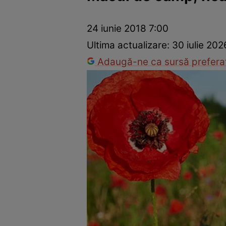
Dezvoltare personală
Îngrijire personală
Casă și grădină
24 iunie 2018 7:00
Ultima actualizare:
30 iulie 202
Adaugă-ne ca sursă preferat