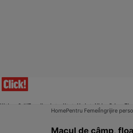
Ultima Oră!
Trending
Actualitate
Vedete
Video
Prime Ti
Home
Pentru Femei
Îngrijire pers
Macul de câmp, flo