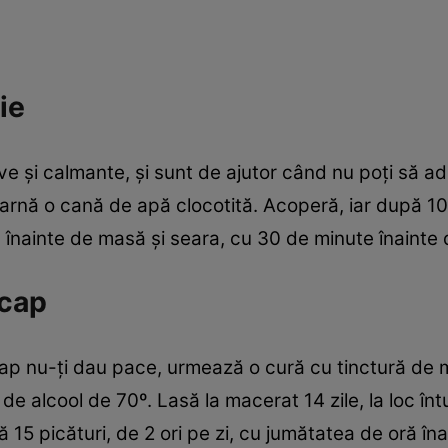
ie
ve şi calmante, şi sunt de ajutor când nu poţi să a
oarnă o cană de apă clocotită. Acoperă, iar după 1
zi, înainte de masă şi seara, cu 30 de minute înainte
 cap
cap nu-ţi dau pace, urmează o cură cu tinctură de 
e alcool de 70º. Lasă la macerat 14 zile, la loc înt
 15 picături, de 2 ori pe zi, cu jumătatea de oră în