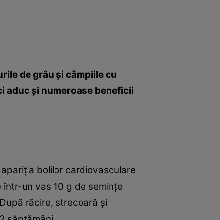
urile de grâu şi câmpiile cu
, ci aduc şi numeroase beneficii
apariţia bolilor cardiovasculare
ne într-un vas 10 g de seminţe
După răcire, strecoară şi
 2 săptămâni.