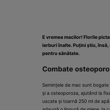
E vremea macilor! Florile picta
ierburi înalte. Puţini ştiu, în
pentru sănătate.
Combate osteoporo
Seminţele de mac sunt bogate în
şi a osteoporoza, ajutând la fix
uscate şi toarnă 250 ml de apă 
adaugă o lingură de miere. Ia c