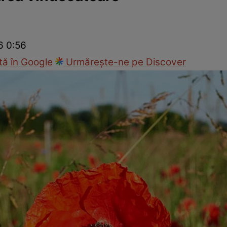
Modă
6 0:56
ă în Google
Urmărește-ne pe Discover