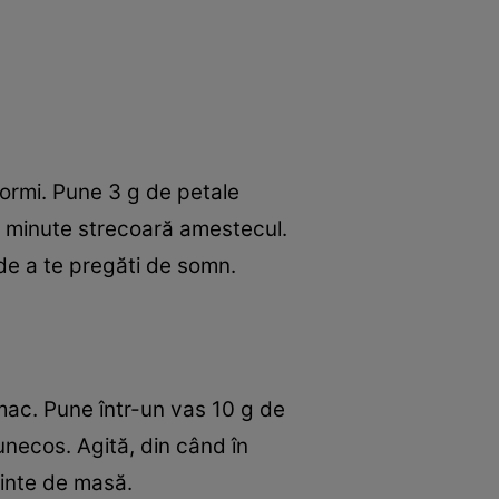
dormi. Pune 3 g de petale
0 minute strecoară amestecul.
 de a te pregăti de somn.
mac. Pune într-un vas 10 g de
unecos. Agită, din când în
ainte de masă.