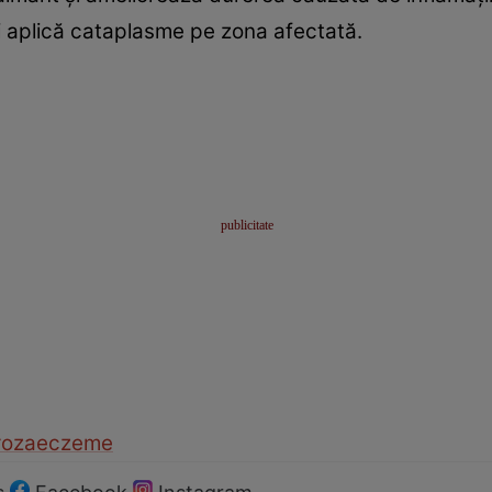
oi aplică cataplasme pe zona afectată.
roza
eczeme