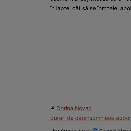
în lapte, cât să se înmoaie, ap
Dorina Novac
dureri de cap
insomnie
osteopo
Urmărește-ne pe