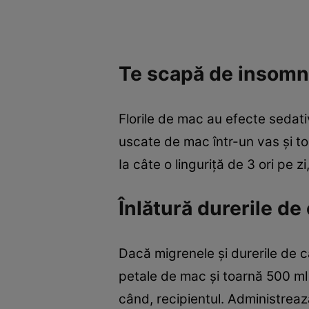
Te scapă de insomn
Florile de mac au efecte sedati
uscate de mac într-un vas şi t
Ia câte o linguriţă de 3 ori pe 
Înlătură durerile de
Dacă migrenele şi durerile de 
petale de mac şi toarnă 500 ml d
când, recipientul. Administrează