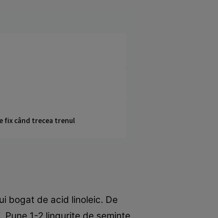
e fix când trecea trenul
i bogat de acid linoleic. De
 Pune 1-2 linguriţe de seminţe