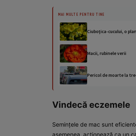
MAI MULTE PENTRU TINE
Ciuboţica-cucului, o pla
Macii, rubinele verii
Pericol de moarte la tre
Vindecă eczemele
Seminţele de mac sunt eficiente
asemenea, acţionează ca un cal