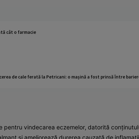
ntă cât o farmacie
cerea de cale ferată la Petricani: o mașină a fost prinsă între barier
 pentru vindecarea eczemelor, datorită conţinutulu
mant şi ameliorează durerea cauzată de inflamaţii.