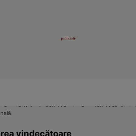
me
Sport
Stil de viață
Click! Pentru Femei
Click! Sănătate
onală
area vindecătoare