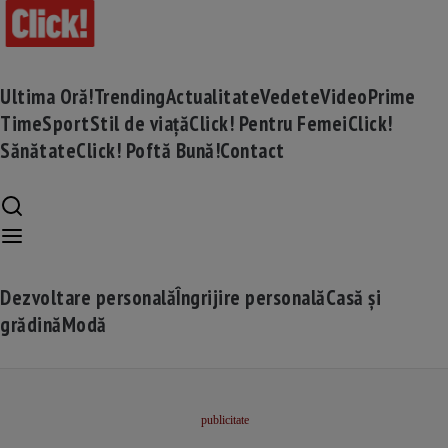
Ultima Oră!
Trending
Actualitate
Vedete
Video
Prime
Time
Sport
Stil de viață
Click! Pentru Femei
Click!
Sănătate
Click! Poftă Bună!
Contact
Dezvoltare personală
Îngrijire personală
Casă și
grădină
Modă