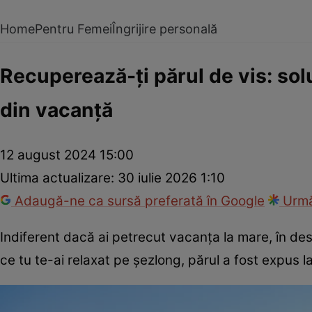
Home
Pentru Femei
Îngrijire personală
Recuperează-ți părul de vis: solu
din vacanță
12 august 2024 15:00
Ultima actualizare:
30 iulie 2026 1:10
Adaugă-ne ca sursă preferată în Google
Urmă
Indiferent dacă ai petrecut vacanța la mare, în dest
ce tu te-ai relaxat pe șezlong, părul a fost expus la