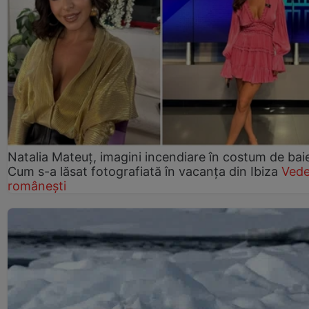
Natalia Mateuț, imagini incendiare în costum de bai
Cum s-a lăsat fotografiată în vacanța din Ibiza
Vede
românești