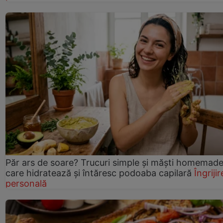
Păr ars de soare? Trucuri simple și măști homemad
care hidratează și întăresc podoaba capilară
Îngrijir
personală