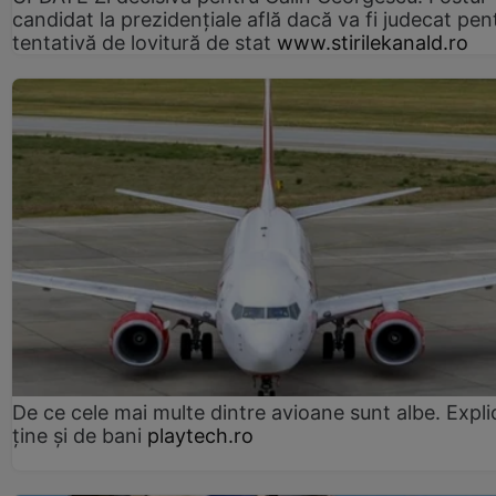
candidat la prezidențiale află dacă va fi judecat pen
tentativă de lovitură de stat
www.stirilekanald.ro
De ce cele mai multe dintre avioane sunt albe. Expli
ține și de bani
playtech.ro