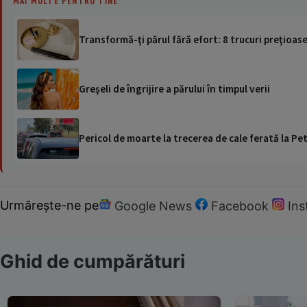
MAI MULTE PENTRU TINE
Transformă-ţi părul fără efort: 8 trucuri preţioase
Greşeli de îngrijire a părului în timpul verii
Pericol de moarte la trecerea de cale ferată la Pet
Urmărește-ne pe
Google News
Facebook
In
Ghid de cumpărături