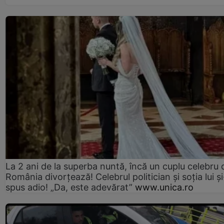
La 2 ani de la superba nuntă, încă un cuplu celebru 
România divorțează! Celebrul politician și soția lui ș
spus adio! „Da, este adevărat”
www.unica.ro