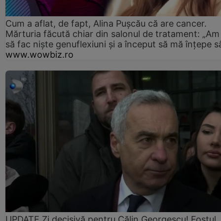
Cum a aflat, de fapt, Alina Pușcău că are cancer.
Mărturia făcută chiar din salonul de tratament: „Am
să fac niște genuflexiuni și a început să mă înțepe s
www.wowbiz.ro
UPDATE Zi decisivă pentru Călin Georgescu! Fostul