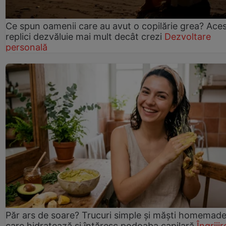
Ce spun oamenii care au avut o copilărie grea? Ace
replici dezvăluie mai mult decât crezi
Dezvoltare
personală
Păr ars de soare? Trucuri simple și măști homemad
care hidratează și întăresc podoaba capilară
Îngrijir