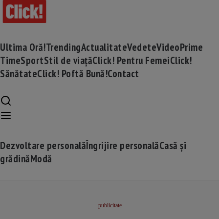
Ultima Oră!
Trending
Actualitate
Vedete
Video
Prime
Time
Sport
Stil de viață
Click! Pentru Femei
Click!
Sănătate
Click! Poftă Bună!
Contact
Dezvoltare personală
Îngrijire personală
Casă și
grădină
Modă