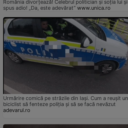
România divorțează! Celebrul politician și soția lui ș
spus adio! „Da, este adevărat”
www.unica.ro
Urmărire comică pe străzile din Iași. Cum a reușit u
biciclist să fenteze poliția și să se facă nevăzut
adevarul.ro