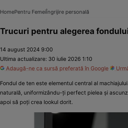
Home
Pentru Femei
Îngrijire personală
Trucuri pentru alegerea fondului d
14 august 2024 9:00
Ultima actualizare:
30 iulie 2026 1:10
Adaugă-ne ca sursă preferată în Google
Urmă
Fondul de ten este elementul central al machiajulu
naturală, uniformizându-ți perfect pielea și ascun
apoi să poți crea lookul dorit.