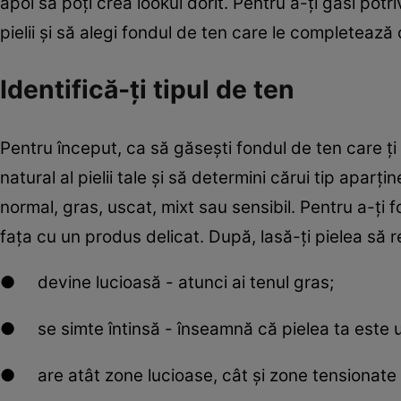
apoi să poți crea lookul dorit. Pentru a-ți găsi potri
pielii și să alegi fondul de ten care le completează 
Identifică-ți tipul de ten
Pentru început, ca să găsești fondul de ten care ți 
natural al pielii tale și să determini cărui tip aparț
normal, gras, uscat, mixt sau sensibil. Pentru a-ți 
fața cu un produs delicat. După, lasă-ți pielea să r
● devine lucioasă - atunci ai tenul gras;
● se simte întinsă - înseamnă că pielea ta este 
● are atât zone lucioase, cât și zone tensionate 