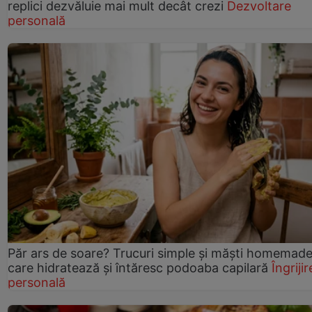
replici dezvăluie mai mult decât crezi
Dezvoltare
personală
Păr ars de soare? Trucuri simple și măști homemad
care hidratează și întăresc podoaba capilară
Îngrijir
personală