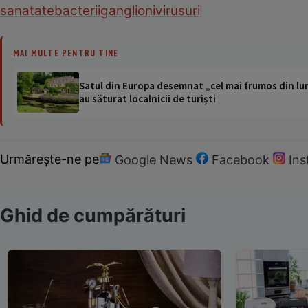
sanatate
bacterii
ganglioni
virusuri
MAI MULTE PENTRU TINE
Satul din Europa desemnat „cel mai frumos din lum
au săturat localnicii de turiști
Urmărește-ne pe
Google News
Facebook
In
Ghid de cumpărături