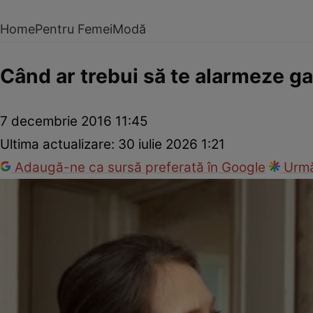
Home
Pentru Femei
Modă
Când ar trebui să te alarmeze ga
7 decembrie 2016 11:45
Ultima actualizare:
30 iulie 2026 1:21
Adaugă-ne ca sursă preferată în Google
Urmă