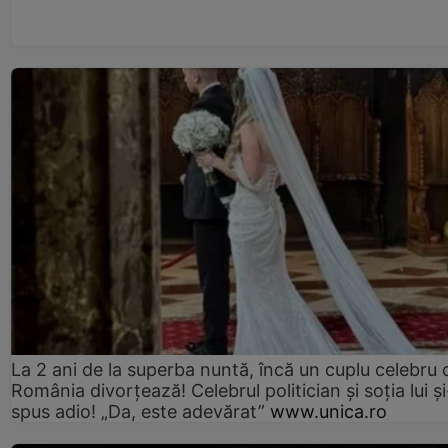
La 2 ani de la superba nuntă, încă un cuplu celebru 
România divorțează! Celebrul politician și soția lui ș
spus adio! „Da, este adevărat”
www.unica.ro