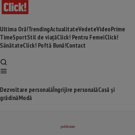
Ultima Oră!
Trending
Actualitate
Vedete
Video
Prime
Time
Sport
Stil de viață
Click! Pentru Femei
Click!
Sănătate
Click! Poftă Bună!
Contact
Dezvoltare personală
Îngrijire personală
Casă și
grădină
Modă