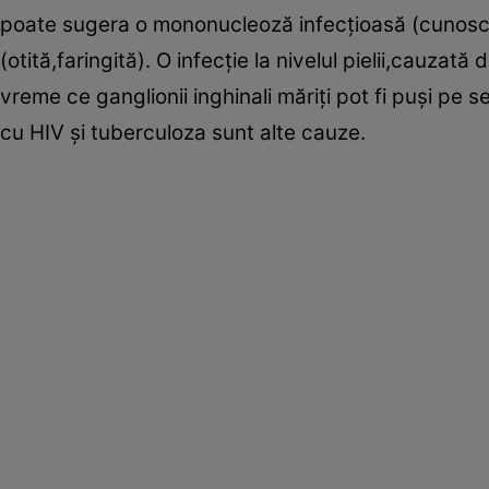
poate sugera o mononucleoză infecţioasă (cunoscută
(otită,faringită). O infecţie la nivelul pielii,cauzat
vreme ce ganglionii inghinali măriţi pot fi puşi pe se
cu HIV şi tuberculoza sunt alte cauze.