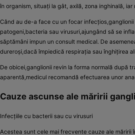
în organism, situaţi la gât, axilă, zona inghinală, ia
Când au de-a face cu un focar infecţios,ganglionii 
patogeni,bacteria sau virusuri,ajungând să se infl
săptămâni impun un consult medical. De asemenea,
dureroşi,dacă împiedică respiraţia sau înghiţirea al
De obicei,ganglionii revin la forma normală după tr
aparentă,medicul recomandă efectuarea unor anal
Cauze ascunse ale măririi gangli
Infecţiile cu bacterii sau cu virusuri
Acestea sunt cele mai frecvente cauze ale măririi î