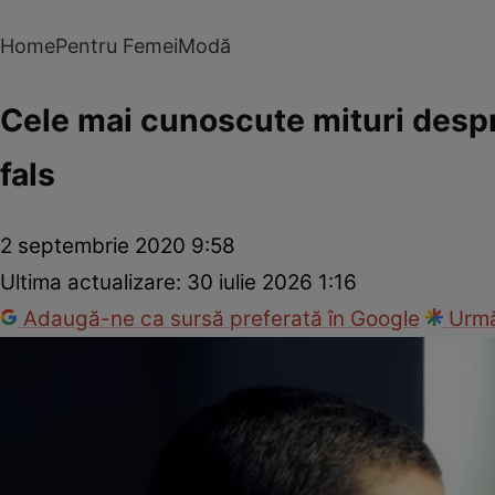
Home
Pentru Femei
Modă
Cele mai cunoscute mituri despr
fals
2 septembrie 2020 9:58
Ultima actualizare:
30 iulie 2026 1:16
Adaugă-ne ca sursă preferată în Google
Urmă