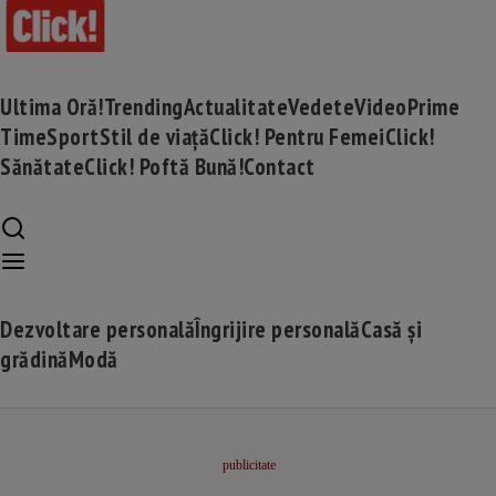
Ultima Oră!
Trending
Actualitate
Vedete
Video
Prime
Time
Sport
Stil de viață
Click! Pentru Femei
Click!
Sănătate
Click! Poftă Bună!
Contact
Dezvoltare personală
Îngrijire personală
Casă și
grădină
Modă