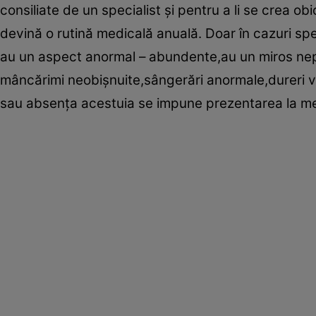
consiliate de un specialist şi pentru a li se crea obi
devină o rutină medicală anuală. Doar în cazuri spe
au un aspect anormal – abundente,au un miros neplăcu
mâncărimi neobişnuite,sângerări anormale,dureri vag
sau absenţa acestuia se impune prezentarea la me