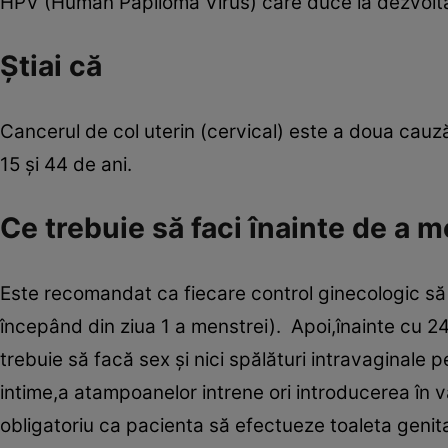
HPV (Human Papiloma Virus) care duce la dezvoltar
Ştiai că
Cancerul de col uterin (cervical) este a doua cauză
15 şi 44 de ani.
Ce trebuie să faci înainte de a 
Este recomandat ca fiecare control ginecologic să a
începând din ziua 1 a menstrei). Apoi,înainte cu 2
trebuie să facă sex şi nici spălături intravaginale p
intime,a atampoanelor intrene ori introducerea în va
obligatoriu ca pacienta să efectueze toaleta genita