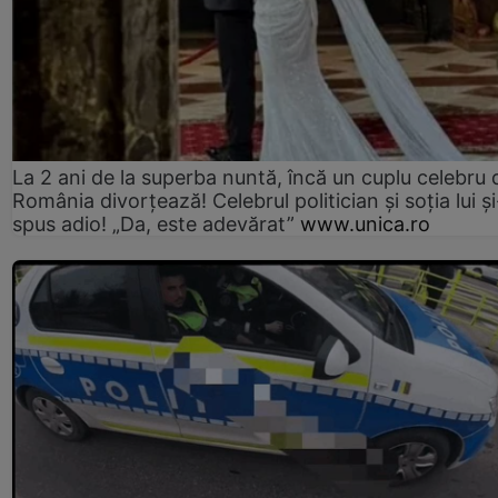
La 2 ani de la superba nuntă, încă un cuplu celebru 
România divorțează! Celebrul politician și soția lui ș
spus adio! „Da, este adevărat”
www.unica.ro