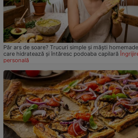
Păr ars de soare? Trucuri simple și măști homemad
care hidratează și întăresc podoaba capilară
Îngrijir
personală