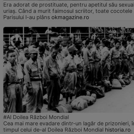
Era adorat de prostituate, pentru apetitul său sexua
uriaș. Când a murit faimosul scriitor, toate cocotele
Parisului l-au plâns
okmagazine.ro
#Al Doilea Război Mondial
Cea mai mare evadare dintr-un lagăr de prizonieri, î
timpul celui de-al Doilea Război Mondial
historia.ro