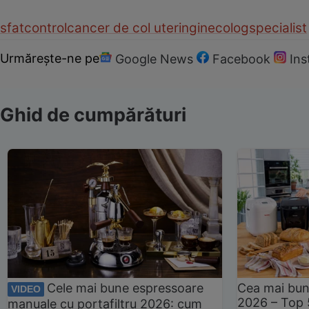
sfat
control
cancer de col uterin
ginecolog
specialist
Urmărește-ne pe
Google News
Facebook
In
Ghid de cumpărături
Cele mai bune espressoare
Cea mai bun
VIDEO
2026 – Top 
manuale cu portafiltru 2026: cum