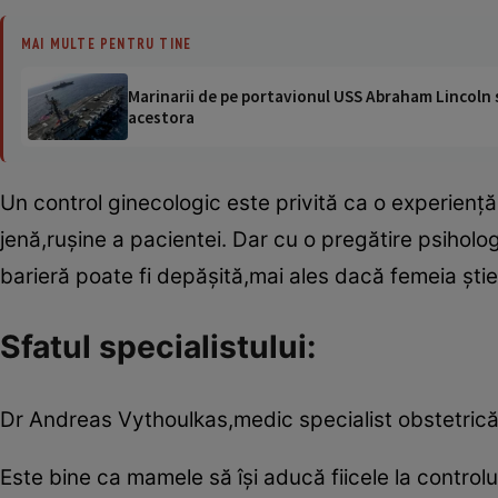
MAI MULTE PENTRU TINE
Marinarii de pe portavionul USS Abraham Lincoln su
acestora
Un control ginecologic este privită ca o experienţ
jenă,ruşine a pacientei. Dar cu o pregătire psihol
barieră poate fi depăşită,mai ales dacă femeia ştie d
Sfatul specialistului:
Dr Andreas Vythoulkas,medic specialist obstetrică-
Este bine ca mamele să îşi aducă fiicele la controlul