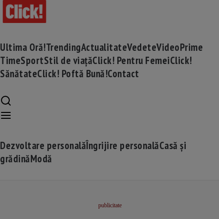
Ultima Oră!
Trending
Actualitate
Vedete
Video
Prime
Time
Sport
Stil de viață
Click! Pentru Femei
Click!
Sănătate
Click! Poftă Bună!
Contact
Dezvoltare personală
Îngrijire personală
Casă și
grădină
Modă