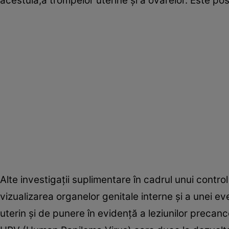
acestuia,a trompelor uterine şi a ovarelor. Este p
Alte investigaţii suplimentare în cadrul unui contro
vizualizarea organelor genitale interne şi a unei e
uterin şi de punere în evidenţă a leziunilor preca