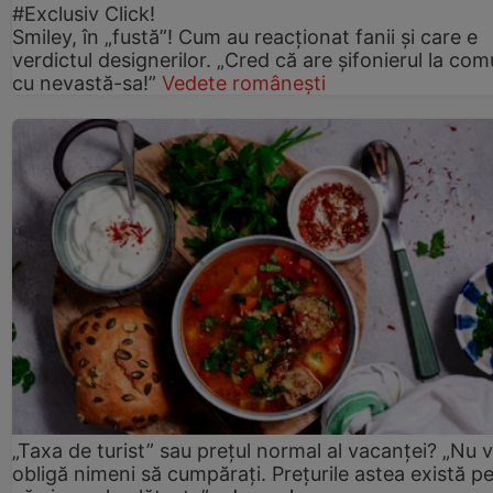
#Exclusiv Click!
Smiley, în „fustă”! Cum au reacționat fanii și care e
verdictul designerilor. „Cred că are șifonierul la co
cu nevastă-sa!”
Vedete românești
„Taxa de turist” sau prețul normal al vacanței? „Nu 
obligă nimeni să cumpărați. Prețurile astea există p