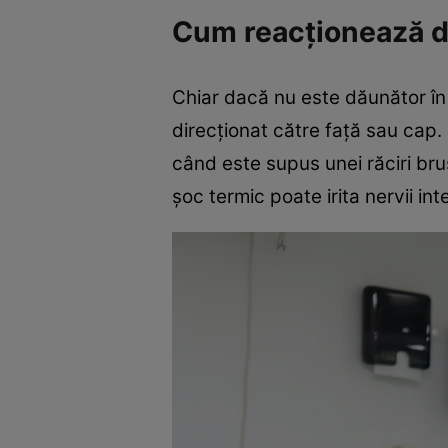
Cum reacționează din
Chiar dacă nu este dăunător în 
direcționat către față sau cap.
când este supus unei răciri br
șoc termic poate irita nervii inte