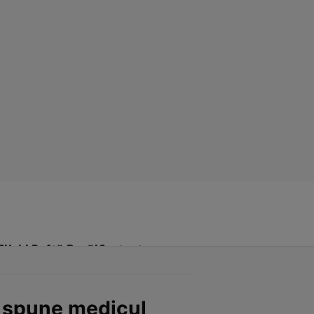
Click! Poftă Bună!
Contact
ce spune medicul