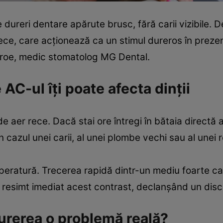
 dureri dentare apărute brusc, fără carii vizibile. 
ce, care acționează ca un stimul dureros în prezenț
Stroe, medic stomatolog MG Dental.
AC-ul îți poate afecta dinții
e aer rece. Dacă stai ore întregi în bătaia directă a
 cazul unei carii, al unei plombe vechi sau al unei r
eratură. Trecerea rapidă dintr-un mediu foarte ca
ili resimt imediat acest contrast, declanșând un dis
rerea o problemă reală?