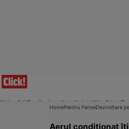
Ultima Oră!
Trending
Actualitate
Vedete
Video
Prime Ti
Home
Pentru Femei
Dezvoltare p
Aerul condiționat îț