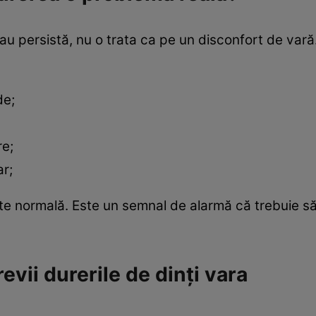
u persistă, nu o trata ca pe un disconfort de vară
de;
re;
ar;
te normală. Este un semnal de alarmă că trebuie să 
evii durerile de dinți vara