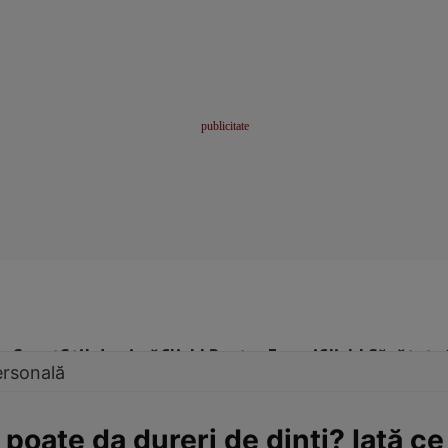
me
Sport
Stil de viață
Click! Pentru Femei
Click! Sănătate
ersonală
i poate da dureri de dinți? Iată 