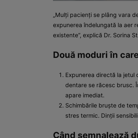
„Mulți pacienți se plâng vara de
expunerea îndelungată la aer re
existente”, explică Dr. Sorina 
Două moduri în care 
Expunerea directă la jetul d
dentare se răcesc brusc. În
apare imediat.
Schimbările bruște de temp
stres termic. Dinții sensib
Când semnalează du