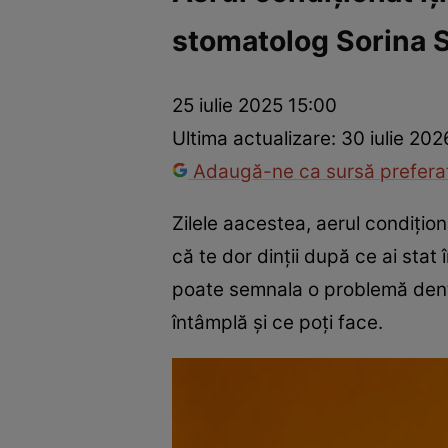
stomatolog Sorina S
Dezvoltare personală
Îngrijire personală
Casă și grădină
25 iulie 2025 15:00
Ultima actualizare:
30 iulie 202
Adaugă-ne ca sursă preferat
Zilele aacestea, aerul condițio
că te dor dinții după ce ai stat 
poate semnala o problemă denta
întâmplă și ce poți face.