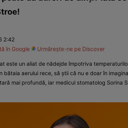
troe!
Modă
6 2:42
ă în Google
Urmărește-ne pe Discover
nat este un aliat de nădejde împotriva temperaturilo
în bătaia aerului rece, să știi că nu e doar în imagin
ră mai profundă, iar medicul stomatolog Sorina S