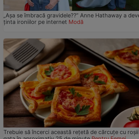
„Așa se îmbracă gravidele??” Anne Hathaway a dev
ținta ironiilor pe internet
Modă
Trebuie să încerci această rețetă de cărcuțe cu roșii
gata în aproximativ 25 de minute
Pentru Femei