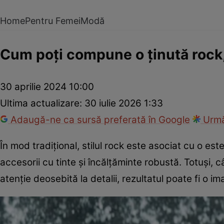
Home
Pentru Femei
Modă
Cum poți compune o ținută rock
30 aprilie 2024 10:00
Ultima actualizare:
30 iulie 2026 1:33
Adaugă-ne ca sursă preferată în Google
Urmă
În mod tradițional, stilul rock este asociat cu o 
accesorii cu tinte și încălțăminte robustă. Totuși, 
atenție deosebită la detalii, rezultatul poate fi o 