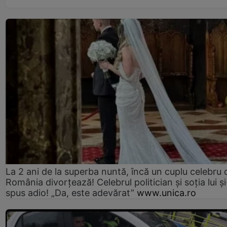
La 2 ani de la superba nuntă, încă un cuplu celebru 
România divorțează! Celebrul politician și soția lui ș
spus adio! „Da, este adevărat”
www.unica.ro