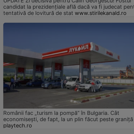
UPDATE Zi decisivă pentru Călin Georgescu! Fostul
candidat la prezidențiale află dacă va fi judecat pen
tentativă de lovitură de stat
www.stirilekanald.ro
Românii fac „turism la pompă” în Bulgaria. Cât
economisești, de fapt, la un plin făcut peste graniță
playtech.ro