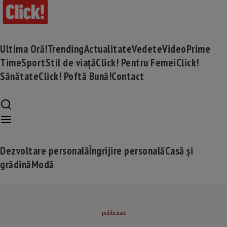
Ultima Oră!
Trending
Actualitate
Vedete
Video
Prime
Time
Sport
Stil de viață
Click! Pentru Femei
Click!
Sănătate
Click! Poftă Bună!
Contact
Dezvoltare personală
Îngrijire personală
Casă și
grădină
Modă