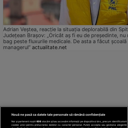
Adrian Veștea, reacție la situația deplorabilă din Spit
Județean Brașov: „Oricât aș fi eu de președinte, nu
bag peste fluxurile medicale. De asta a făcut școală
managerul”
actualitate.net
Nouă ne pasă ca datele tale personale să rămână confidențiale
Noi și partenerii noștri
606
stocăm și/sau accesăm informații pe dispozitivul dvs., precum identificatorii
cookie unici pentru prelucrarea datelor cu caracter personal. Puteți accepta sau gestiona alegerile