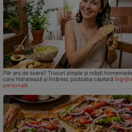
Păr ars de soare? Trucuri simple și măști homemad
care hidratează și întăresc podoaba capilară
Îngrijir
personală