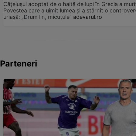
Cățelușul adoptat de o haită de lupi în Grecia a muri
Povestea care a uimit lumea și a stârnit o controver
uriașă: „Drum lin, micuțule”
adevarul.ro
Parteneri