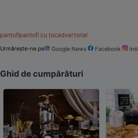
pantofi
pantofi cu toc
advertorial
Urmărește-ne pe
Google News
Facebook
In
Ghid de cumpărături