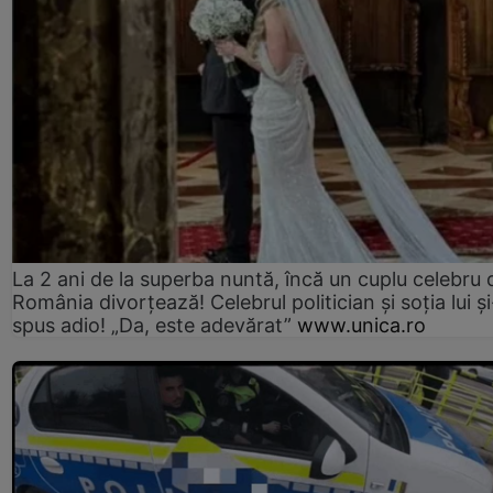
La 2 ani de la superba nuntă, încă un cuplu celebru 
România divorțează! Celebrul politician și soția lui ș
spus adio! „Da, este adevărat”
www.unica.ro