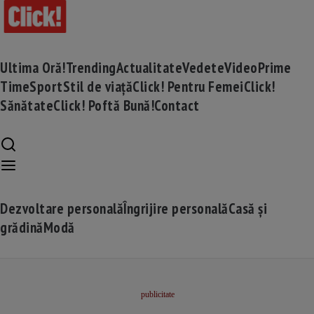
Ultima Oră!
Trending
Actualitate
Vedete
Video
Prime
Time
Sport
Stil de viață
Click! Pentru Femei
Click!
Sănătate
Click! Poftă Bună!
Contact
Dezvoltare personală
Îngrijire personală
Casă și
grădină
Modă