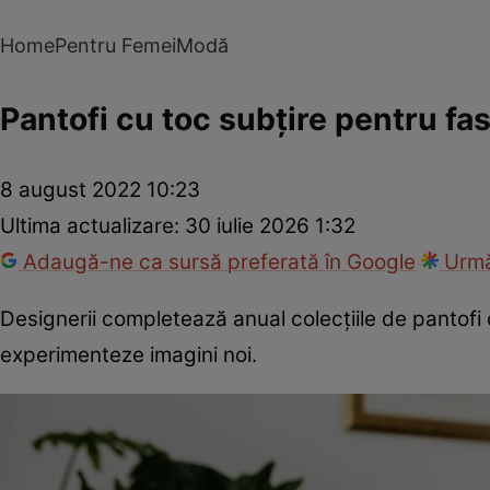
Home
Pentru Femei
Modă
Pantofi cu toc subțire pentru f
8 august 2022 10:23
Ultima actualizare:
30 iulie 2026 1:32
Adaugă-ne ca sursă preferată în Google
Urmă
Designerii completează anual colecțiile de pantofi 
experimenteze imagini noi.