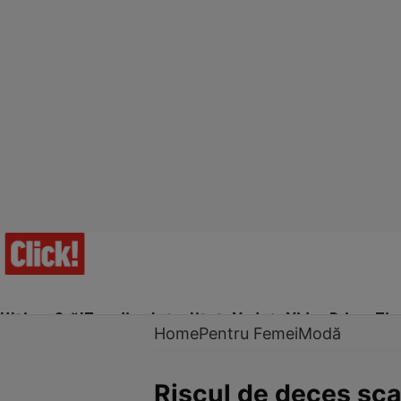
Ultima Oră!
Trending
Actualitate
Vedete
Video
Prime Ti
Home
Pentru Femei
Modă
Riscul de deces sca