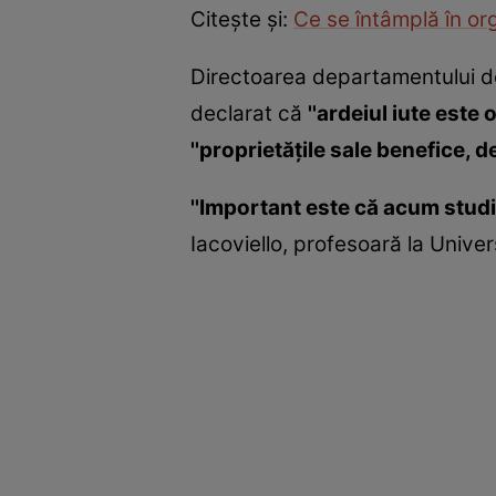
Citeşte şi:
Ce se întâmplă în or
Directoarea departamentului de e
declarat că
''ardeiul iute est
''proprietăţile sale benefice, 
''Important este că acum studiu
Iacoviello, profesoară la Unive