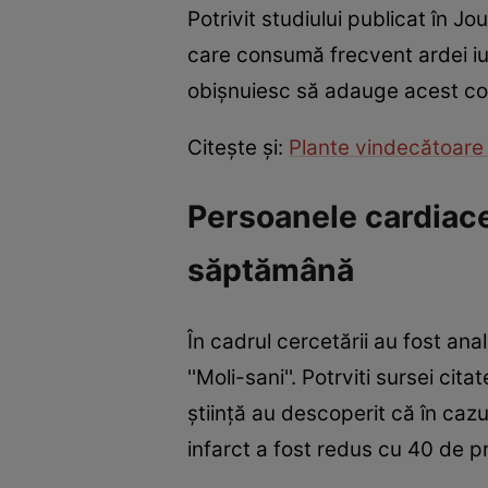
Potrivit studiului publicat în J
care consumă frecvent ardei iu
obişnuiesc să adauge acest con
Citeşte şi:
Plante vindecătoare p
Persoanele cardiace
săptămână
În cadrul cercetării au fost ana
''Moli-sani''. Potrviti sursei c
ştiinţă au descoperit că în caz
infarct a fost redus cu 40 de p