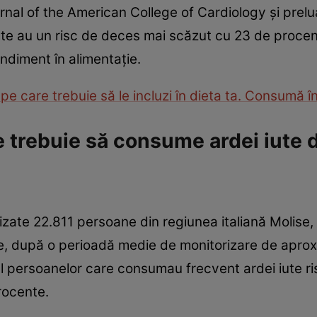
ournal of the American College of Cardiology şi prel
te au un risc de deces mai scăzut cu 23 de proce
diment în alimentaţie.
e care trebuie să le incluzi în dieta ta. Consumă în
 trebuie să consume ardei iute d
lizate 22.811 persoane din regiunea italiană Molise, 
itate, după o perioadă medie de monitorizare de apro
ul persoanelor care consumau frecvent ardei iute r
rocente.