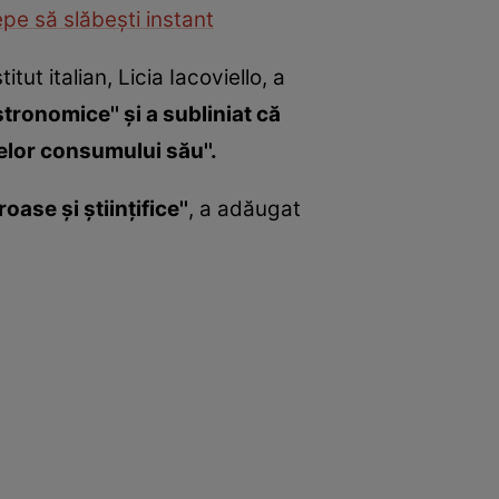
pe să slăbeşti instant
ut italian, Licia Iacoviello, a
tronomice'' şi a subliniat că
lelor consumului său''.
ase şi ştiinţifice''
, a adăugat