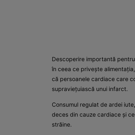
Descoperire importantă pentru p
în ceea ce priveşte alimentaţia,
că persoanele cardiace care co
supravieţuiască unui infarct.
Consumul regulat de ardei iute,
deces din cauze cardiace şi cer
străine.