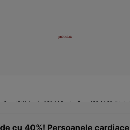
me
Sport
Stil de viață
Click! Pentru Femei
Click! Sănătate
de cu 40%! Persoanele cardiace 