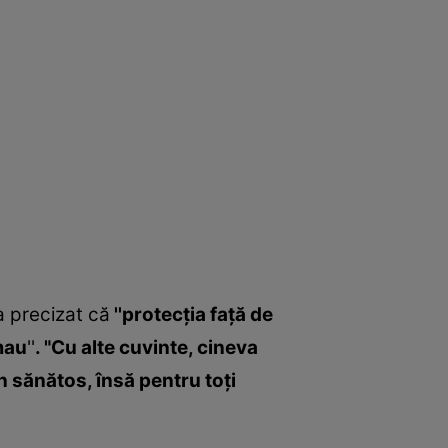
a precizat că
''protecţia faţă de
mau
''
. "Cu alte cuvinte, cineva
 sănătos, însă pentru toţi