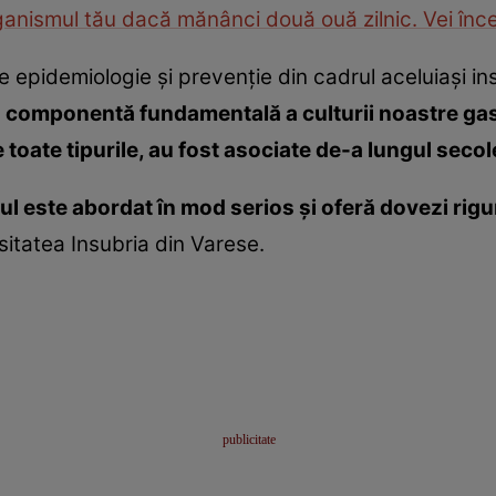
ganismul tău dacă mănânci două ouă zilnic. Vei înce
pidemiologie şi prevenţie din cadrul aceluiaşi instit
e o componentă fundamentală a culturii noastre gas
de toate tipurile, au fost asociate de-a lungul seco
l este abordat în mod serios şi oferă dovezi riguro
rsitatea Insubria din Varese.