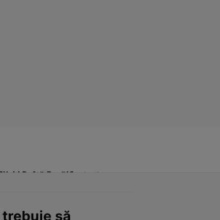
Click! Poftă Bună!
Contact
trebuie să