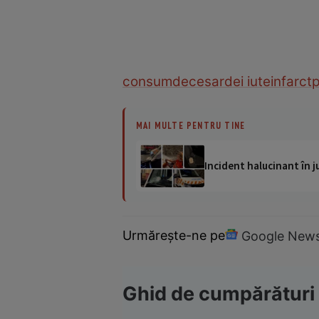
consum
deces
ardei iute
infarct
p
MAI MULTE PENTRU TINE
Incident halucinant în j
Urmărește-ne pe
Google New
Ghid de cumpărături