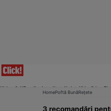
Ultima Oră!
Trending
Actualitate
Vedete
Video
Prime Ti
Home
Poftă Bună
Rețete
3 recomandări pentr