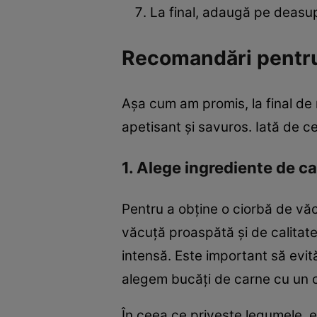
La final, adaugă pe deasup
Recomandări pentru
Așa cum am promis, la final de 
apetisant și savuros. Iată de c
1. Alege ingrediente de c
Pentru a obține o ciorbă de văc
văcuță proaspătă și de calitate
intensă. Este important să evi
alegem bucăți de carne cu un c
În ceea ce privește legumele, 