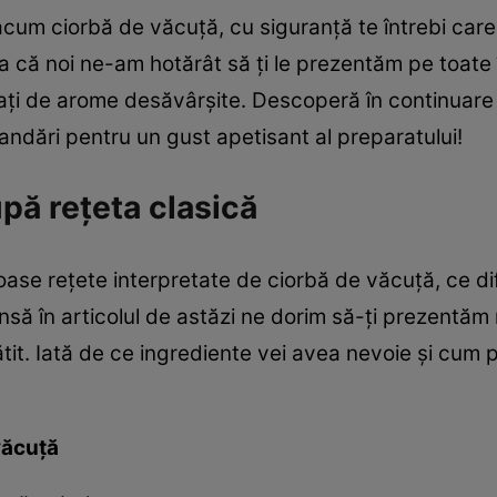
cum ciorbă de văcuță, cu siguranță te întrebi care
 că noi ne-am hotărât să ți le prezentăm pe toate în
urați de arome desăvârșite. Descoperă în continuare
mandări pentru un gust apetisant al preparatului!
pă rețeta clasică
se rețete interpretate de ciorbă de văcuță, ce dife
Însă în articolul de astăzi ne dorim să-ți prezentăm
it. Iată de ce ingrediente vei avea nevoie și cum po
văcuță