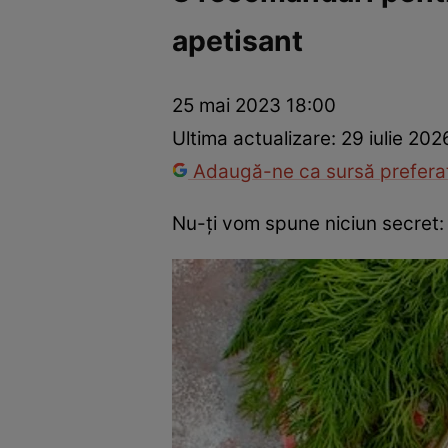
apetisant
Ponturi în bucătărie
Mâncăruri rapide
Rețete cu legume
25 mai 2023 18:00
Ultima actualizare:
29 iulie 202
Adaugă-ne ca sursă preferat
Nu-ți vom spune niciun secret: 