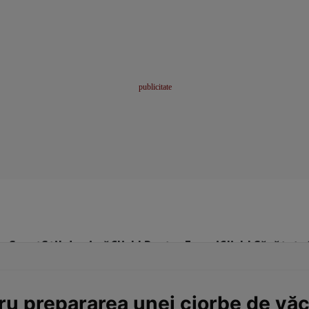
me
Sport
Stil de viață
Click! Pentru Femei
Click! Sănătate
u prepararea unei ciorbe de văc