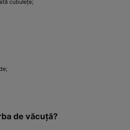
iată cubulețe;
rde;
rba de văcuță?