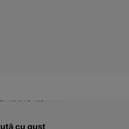
Click! Poftă Bună!
Contact
uță cu gust