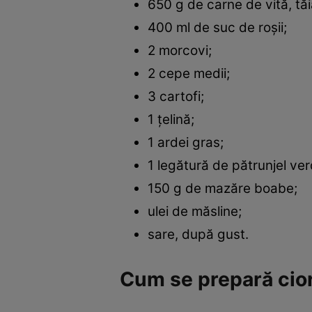
650 g de carne de vită, tă
400 ml de suc de roșii;
2 morcovi;
2 cepe medii;
3 cartofi;
1 țelină;
1 ardei gras;
1 legătură de pătrunjel ve
150 g de mazăre boabe;
ulei de măsline;
sare, după gust.
Cum se prepară cio