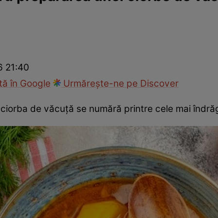
Gătește sănătos
Rețete cu carne
Rețete de regim
Felul p
6 21:40
ă în Google
Urmărește-ne pe Discover
ciorba de văcuță se numără printre cele mai îndrăg