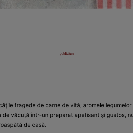
țile fragede de carne de vită, aromele legumelor ș
a de văcuță într-un preparat apetisant și gustos, n
proaspătă de casă.