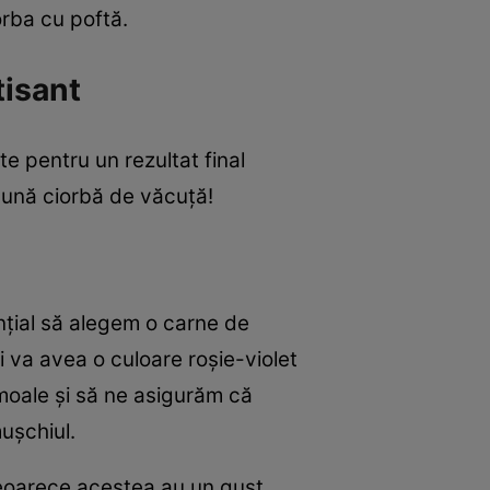
orba cu poftă.
tisant
e pentru un rezultat final
 bună ciorbă de văcuță!
nțial să alegem o carne de
i va avea o culoare roșie-violet
moale și să ne asigurăm că
ușchiul.
deoarece acestea au un gust