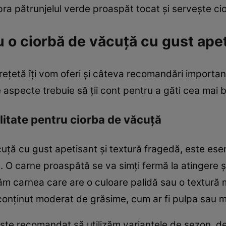
ra pătrunjelul verde proaspăt tocat și servește ci
 o ciorbă de văcuță cu gust ape
rețetă îți vom oferi și câteva recomandări important
e aspecte trebuie să ții cont pentru a găti cea mai
alitate pentru ciorba de văcuță
uță cu gust apetisant și textură fragedă, este ese
. O carne proaspătă se va simți fermă la atingere ș
tăm carnea care are o culoare palidă sau o textură 
onținut moderat de grăsime, cum ar fi pulpa sau m
este recomandat să utilizăm variantele de sezon, 