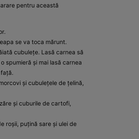
parare pentru această
or.
. Ceapa se va toca mărunt.
tăiată cubulețe. Lasă carnea să
o spumieră și mai lasă carnea
afață.
rcovi și cubulețele de țelină,
ăre și cuburile de cartofi,
roșii, puțină sare și ulei de