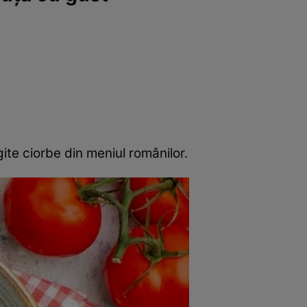
rincipal
Mese festive
Deserturi
Rețete
ite ciorbe din meniul românilor.