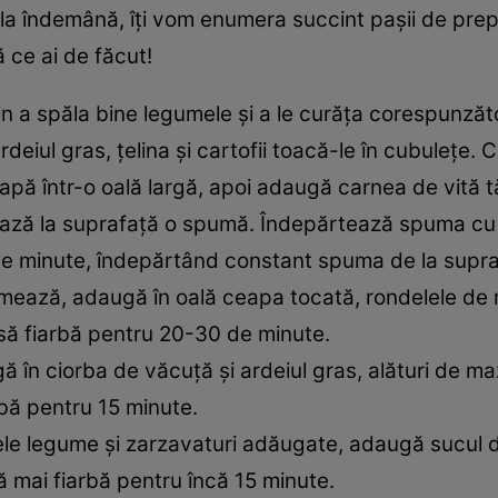
 la îndemână, îți vom enumera succint pașii de pre
ă ce ai de făcut!
in a spăla bine legumele și a le curăța corespunzăt
ardeiul gras, țelina și cartofii toacă-le în cubulețe
e apă într-o oală largă, apoi adaugă carnea de vită 
ază la suprafață o spumă. Îndepărtează spuma cu 
 de minute, îndepărtând constant spuma de la supr
ează, adaugă în oală ceapa tocată, rondelele de mo
 să fiarbă pentru 20-30 de minute.
 în ciorba de văcuță și ardeiul gras, alături de maz
rbă pentru 15 minute.
ele legume și zarzavaturi adăugate, adaugă sucul de 
să mai fiarbă pentru încă 15 minute.