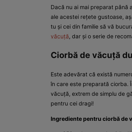
Dacă nu ai mai preparat până a
ale acestei rețete gustoase, așa
tu și cei din familie să vă buc
văcuță
, dar și o serie de reco
Ciorbă de văcuță du
Este adevărat că există numeroa
în care este preparată ciorba. 
văcuță, extrem de simplu de găt
pentru cei dragi!
Ingrediente pentru ciorbă de 