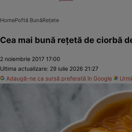
Home
Poftă Bună
Rețete
Cea mai bună reţetă de ciorbă d
2 noiembrie 2017 17:00
Ultima actualizare:
29 iulie 2026 21:27
Adaugă-ne ca sursă preferată în Google
Urmă