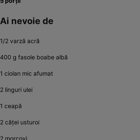
5 porţii
Ai nevoie de
1/2 varză acră
400 g fasole boabe albă
1 ciolan mic afumat
2 linguri ulei
1 ceapă
2 căţei usturoi
2 morcovi