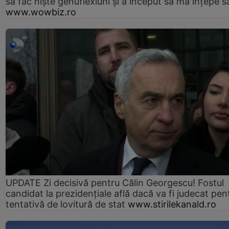
să fac niște genuflexiuni și a început să mă înțepe s
www.wowbiz.ro
UPDATE Zi decisivă pentru Călin Georgescu! Fostul
candidat la prezidențiale află dacă va fi judecat pen
tentativă de lovitură de stat
www.stirilekanald.ro