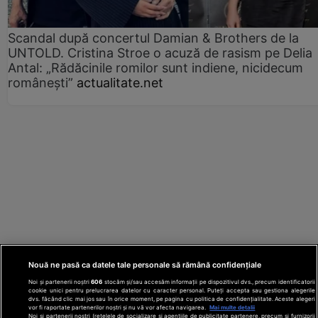
Scandal după concertul Damian & Brothers de la
UNTOLD. Cristina Stroe o acuză de rasism pe Delia
Antal: „Rădăcinile romilor sunt indiene, nicidecum
românești”
actualitate.net
Nouă ne pasă ca datele tale personale să rămână confidențiale
Noi și partenerii noștri
606
stocăm și/sau accesăm informații pe dispozitivul dvs., precum identificatorii
cookie unici pentru prelucrarea datelor cu caracter personal. Puteți accepta sau gestiona alegerile
dvs. făcând clic mai jos sau în orice moment, pe pagina cu politica de confidențialitate. Aceste alegeri
vor fi raportate partenerilor noștri și nu vă vor afecta navigarea.
Mai multe detalii
Noi si partenerii nostri (retelele de socializare si agentiile de publicitate partenere, precum si furnizorii