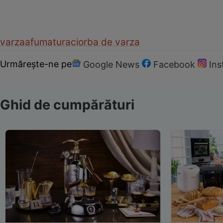
varza
afumatura
ciorba de varza
Urmărește-ne pe
Google News
Facebook
In
Ghid de cumpărături