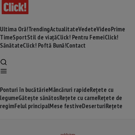
Ultima Oră!
Trending
Actualitate
Vedete
Video
Prime
Time
Sport
Stil de viață
Click! Pentru Femei
Click!
Sănătate
Click! Poftă Bună!
Contact
Ponturi în bucătărie
Mâncăruri rapide
Rețete cu
legume
Gătește sănătos
Rețete cu carne
Rețete de
regim
Felul principal
Mese festive
Deserturi
Rețete