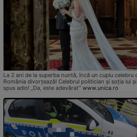
La 2 ani de la superba nuntă, încă un cuplu celebru 
România divorțează! Celebrul politician și soția lui ș
spus adio! „Da, este adevărat”
www.unica.ro