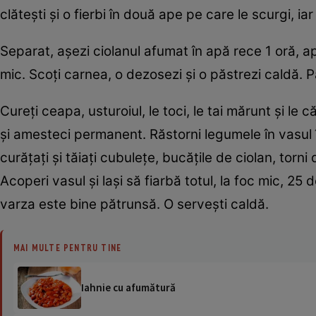
clăteşti şi o fierbi în două ape pe care le scurgi, iar
Separat, aşezi ciolanul afumat în apă rece 1 oră, apoi
mic. Scoţi carnea, o dezosezi şi o păstrezi caldă. 
Cureţi ceapa, usturoiul, le toci, le tai mărunt şi le 
şi amesteci permanent. Răstorni legumele în vasul în
curăţaţi şi tăiaţi cubuleţe, bucăţile de ciolan, torni
Acoperi vasul şi laşi să fiarbă totul, la foc mic, 2
varza este bine pătrunsă. O serveşti caldă.
MAI MULTE PENTRU TINE
Iahnie cu afumătură