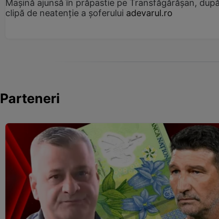
Mașină ajunsă în prăpastie pe Transfăgărășan, dup
clipă de neatenție a șoferului
adevarul.ro
Parteneri