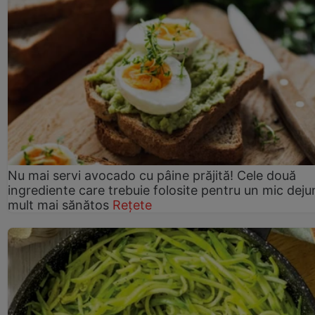
Nu mai servi avocado cu pâine prăjită! Cele două
ingrediente care trebuie folosite pentru un mic deju
mult mai sănătos
Rețete