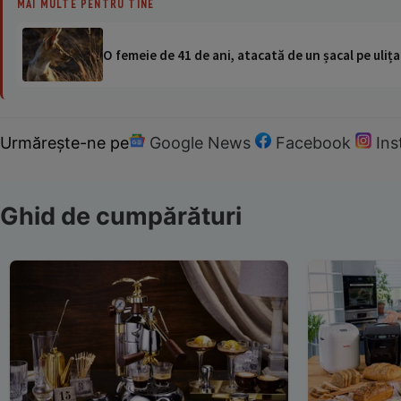
MAI MULTE PENTRU TINE
O femeie de 41 de ani, atacată de un șacal pe ulița
Urmărește-ne pe
Google News
Facebook
In
Ghid de cumpărături