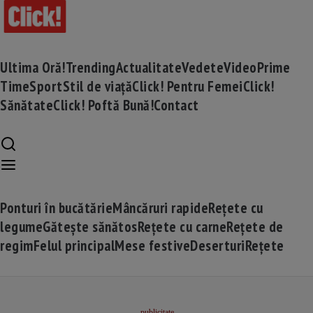
Ultima Oră!
Trending
Actualitate
Vedete
Video
Prime
Time
Sport
Stil de viață
Click! Pentru Femei
Click!
Sănătate
Click! Poftă Bună!
Contact
Ponturi în bucătărie
Mâncăruri rapide
Rețete cu
legume
Gătește sănătos
Rețete cu carne
Rețete de
regim
Felul principal
Mese festive
Deserturi
Rețete