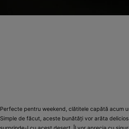
Perfecte pentru weekend, clătitele capătă acum un 
Simple de făcut, aceste bunătăţi vor arăta delicios, a
surprinde-I cu acest desert. Îl vor aprecia cu sigura