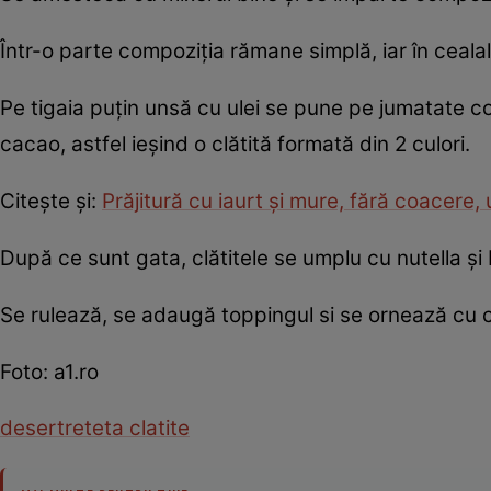
Într-o parte compoziţia rămane simplă, iar în ceal
Pe tigaia puţin unsă cu ulei se pune pe jumatate c
cacao, astfel ieşind o clătită formată din 2 culori.
Citeşte şi:
Prăjitură cu iaurt şi mure, fără coacere,
După ce sunt gata, clătitele se umplu cu nutella şi 
Se rulează, se adaugă toppingul si se ornează cu 
Foto: a1.ro
desert
reteta clatite