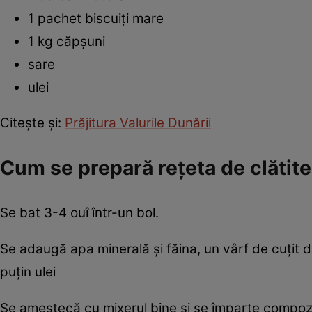
1 pachet biscuiţi mare
1 kg căpşuni
sare
ulei
Citeşte şi:
Prăjitura Valurile Dunării
Cum se prepară reţeta de clătite 
Se bat 3-4 ouî într-un bol.
Se adaugă apa minerală şi făina, un vârf de cuţit de
puţin ulei
Se amestecă cu mixerul bine şi se împarte compoziţ