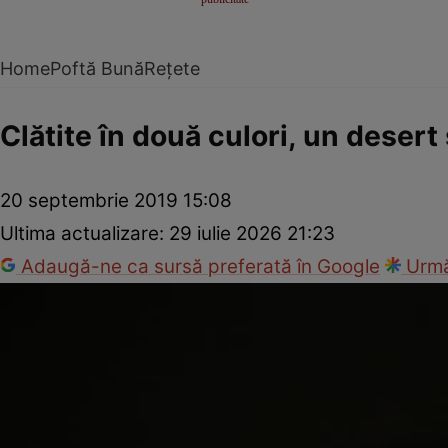
Home
Poftă Bună
Rețete
Clătite în două culori, un desert
20 septembrie 2019 15:08
Ultima actualizare:
29 iulie 2026 21:23
Adaugă-ne ca sursă preferată în Google
Urmă