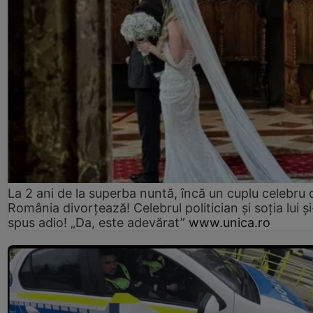
La 2 ani de la superba nuntă, încă un cuplu celebru 
România divorțează! Celebrul politician și soția lui ș
spus adio! „Da, este adevărat”
www.unica.ro