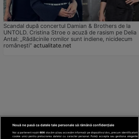
Scandal după concertul Damian & Brothers de la
UNTOLD. Cristina Stroe o acuză de rasism pe Delia
Antal: „Rădăcinile romilor sunt indiene, nicidecum
românești”
actualitate.net
Nouă ne pasă ca datele tale personale să rămână confidențiale
Noi și partenerii noștri
606
stocăm și/sau accesăm informații pe dispozitivul dvs., precum identificatorii
cookie unici pentru prelucrarea datelor cu caracter personal. Puteți accepta sau gestiona alegerile