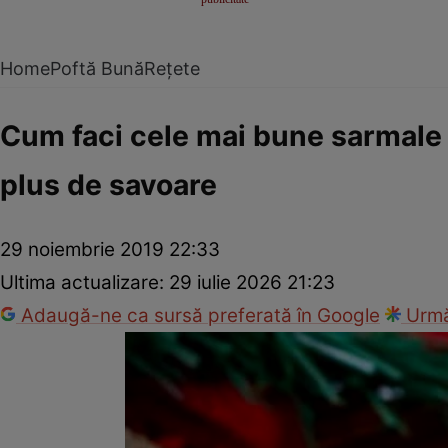
Home
Poftă Bună
Rețete
Cum faci cele mai bune sarmale m
plus de savoare
29 noiembrie 2019 22:33
Ultima actualizare:
29 iulie 2026 21:23
Adaugă-ne ca sursă preferată în Google
Urmă