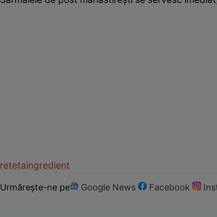
reteta
ingredient
Urmărește-ne pe
Google News
Facebook
In