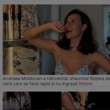
Andreea Moldovan a reinventat shaorma! Rețeta d
vară care se face rapid și nu îngrașă
Rețete