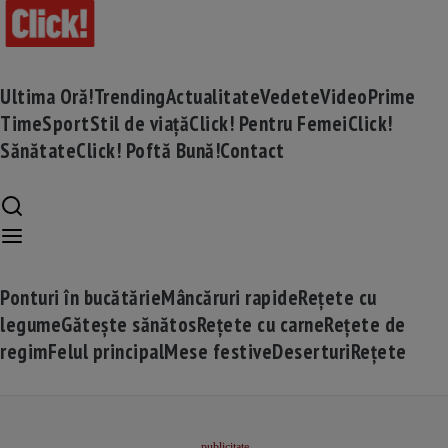
Ultima Oră!
Trending
Actualitate
Vedete
Video
Prime
Time
Sport
Stil de viață
Click! Pentru Femei
Click!
Sănătate
Click! Poftă Bună!
Contact
Ponturi în bucătărie
Mâncăruri rapide
Rețete cu
legume
Gătește sănătos
Rețete cu carne
Rețete de
regim
Felul principal
Mese festive
Deserturi
Rețete