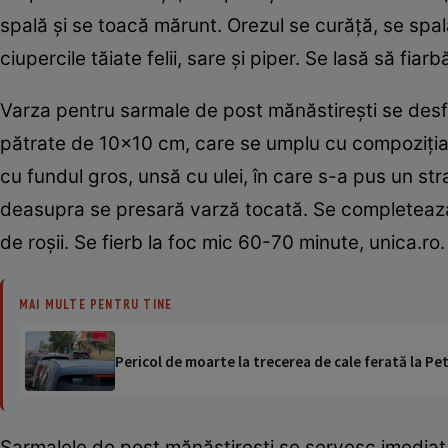
spală şi se toacă mărunt. Orezul se curăţă, se spal
ciupercile tăiate felii, sare şi piper. Se lasă să fiar
Varza pentru sarmale de post mănăstireşti se desfac
pătrate de 10×10 cm, care se umplu cu compoziţia d
cu fundul gros, unsă cu ulei, în care s-a pus un s
deasupra se presară varză tocată. Se completează 
de roşii. Se fierb la foc mic 60-70 minute, unica.ro.
MAI MULTE PENTRU TINE
Pericol de moarte la trecerea de cale ferată la Pet
Sarmalele de post mănăstireşti se servesc imediat,