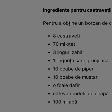
Ingrediente pentru castraveţii
Pentru a obţine un borcan de ca
8 castraveţi
70 ml oţet
3 linguri zahăr
1 linguriţă sare grunjoasă
10 boabe de piper
10 boabe de muştar
o foaie dafin
câteva rondele de ceapă
100 ml apă