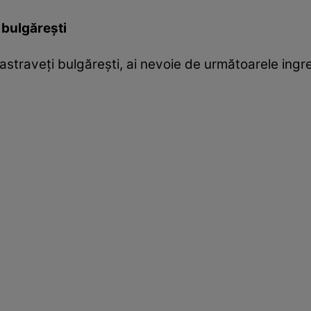
 bulgăreşti
straveţi bulgăreşti, ai nevoie de următoarele ingre