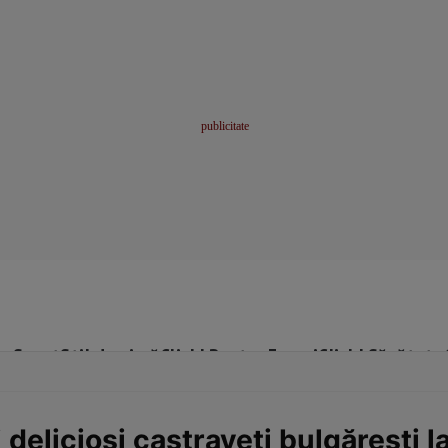
me
Sport
Stil de viață
Click! Pentru Femei
Click! Sănătate
delicioşi castraveţi bulgăreşti la