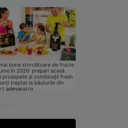
mai bune storcătoare de fructe
gume în 2026: prepari acasă
i proaspete și combinații fresh
unți treptat la băuturile din
rț
adevarul.ro