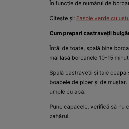
În funcţie de numărul de borcane 
Citeşte şi:
Fasole verde cu ustur
Cum prepari castraveţii bulgă
Întâi de toate, spală bine borca
mai lasă borcanele 10-15 minut
Spală castraveţii şi taie ceapa 
boabele de piper şi de muştar. 
umple cu apă.
Pune capacele, verifică să nu c
zahărul.