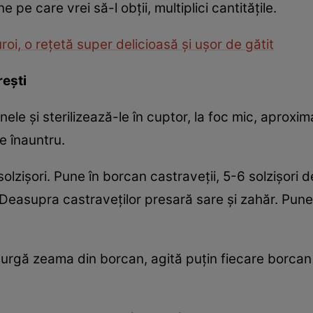
pe care vrei să-l obţii, multiplici cantităţile.
oi, o reţetă super delicioasă şi uşor de gătit
reşti
nele şi sterilizează-le în cuptor, la foc mic, aproxim
e înauntru.
solzişori. Pune în borcan castraveţii, 5-6 solzişori 
Deasupra castraveţilor presară sare şi zahăr. Pune 7
urgă zeama din borcan, agită puţin fiecare borcan 