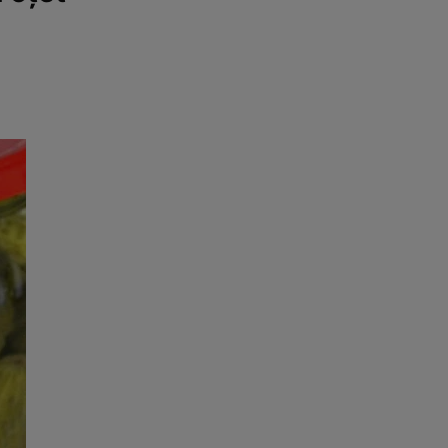
rincipal
Mese festive
Deserturi
Rețete