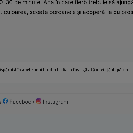
, 20-30 de minute. Apa în care fierb trebuie să ajun
t culoarea, scoate borcanele şi acoperă-le cu pro
ispărută în apele unui lac din Italia, a fost găsită în viață după cin
s
Facebook
Instagram