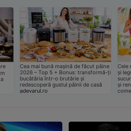
are
Cea mai bună mașină de făcut pâine
Cele 
2026 – Top 5 + Bonus: transformă-ți
și le
um
bucătăria într-o brutărie și
sucur
ta
redescoperă gustul pâinii de casă
și ren
adevarul.ro
come