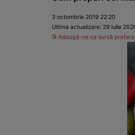
Ponturi în bucătărie
Mâncăruri rapide
Rețete cu legume
3 octombrie 2019 22:20
Ultima actualizare:
29 iulie 202
Adaugă-ne ca sursă preferat