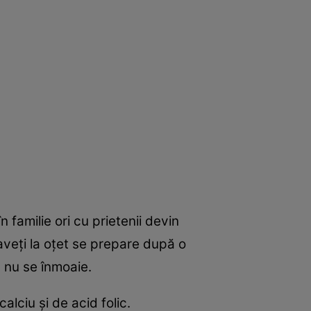
n familie ori cu prietenii devin
raveţi la oţet se prepare după o
ă nu se înmoaie.
alciu şi de acid folic.