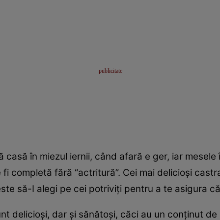
 casă în miezul iernii, când afară e ger, iar mesele î
fi completă fără “actritură”. Cei mai delicioşi cast
este să-I alegi pe cei potriviţi pentru a te asigura c
nt delicioşi, dar şi sănătoşi, căci au un conţinut de c