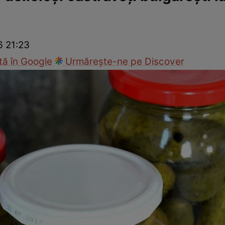
Gătește sănătos
Rețete cu carne
Rețete de regim
Felul p
6 21:23
ă în Google
Urmărește-ne pe Discover