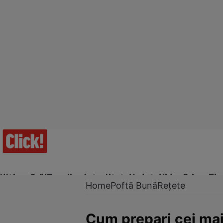
Ultima Oră!
Trending
Actualitate
Vedete
Video
Prime Ti
Home
Poftă Bună
Rețete
Cum prepari cei mai 