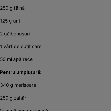
250 g făină
125 g unt
2 gălbenuşuri
1 vârf de cuţit sare
50 ml apă rece
Pentru umplutură:
340 g merişoare
250 g zahăr
¼ cană suc portocală