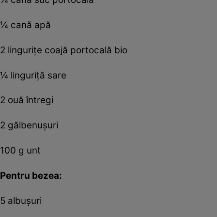
¼ cană apă
2 linguriţe coajă portocală bio
¼ linguriţă sare
2 ouă întregi
2 gălbenușuri
100 g unt
Pentru bezea:
5 albuşuri