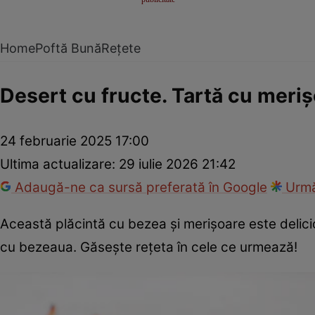
Home
Poftă Bună
Rețete
Desert cu fructe. Tartă cu meriş
24 februarie 2025 17:00
Ultima actualizare:
29 iulie 2026 21:42
Adaugă-ne ca sursă preferată în Google
Urmă
Această plăcintă cu bezea şi merişoare este delici
cu bezeaua. Găseşte reţeta în cele ce urmează!