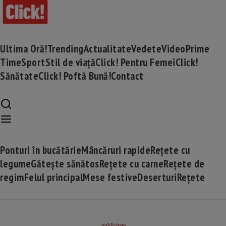
Ultima Oră!
Trending
Actualitate
Vedete
Video
Prime
Time
Sport
Stil de viață
Click! Pentru Femei
Click!
Sănătate
Click! Poftă Bună!
Contact
Ponturi în bucătărie
Mâncăruri rapide
Rețete cu
legume
Gătește sănătos
Rețete cu carne
Rețete de
regim
Felul principal
Mese festive
Deserturi
Rețete