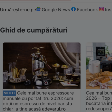
Urmărește-ne pe
Google News
Facebook
In
Ghid de cumpărături
Cele mai bune espressoare
Cea mai bun
VIDEO
2026 – Top 
manuale cu portafiltru 2026: cum
bucătăria înt
obții un espresso de nivel barista
redescoperă 
chiar la tine acasă
adevarul.ro