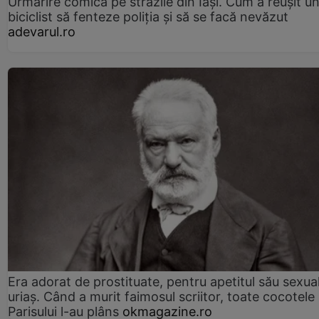
Urmărire comică pe străzile din Iași. Cum a reușit u
biciclist să fenteze poliția și să se facă nevăzut
adevarul.ro
Era adorat de prostituate, pentru apetitul său sexua
uriaș. Când a murit faimosul scriitor, toate cocotele
Parisului l-au plâns
okmagazine.ro