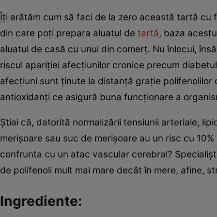
Îţi arătăm cum să faci de la zero această tartă cu f
din care poţi prepara aluatul de
tartă
, baza acestu
aluatul de casă cu unul din comerţ. Nu înlocui, îns
riscul apariţiei afecţiunilor cronice precum diabetu
afecţiuni sunt ţinute la distanţă graţie polifenolilo
antioxidanţi ce asigură buna funcţionare a organis
Ştiai că, datorită normalizării tensiunii arteriale, l
merişoare sau suc de merişoare au un risc cu 10% m
confrunta cu un atac vascular cerebral? Specialişti
de polifenoli mult mai mare decât în mere, afine, st
Ingrediente: