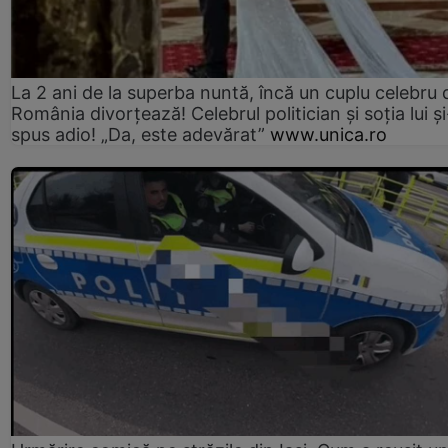
La 2 ani de la superba nuntă, încă un cuplu celebru 
România divorțează! Celebrul politician și soția lui ș
spus adio! „Da, este adevărat”
www.unica.ro