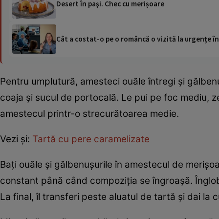
Desert în paşi. Chec cu merișoare
Cât a costat-o pe o româncă o vizită la urgențe în
Pentru umplutură, amesteci ouăle întregi și gălbenu
coaja şi sucul de portocală. Le pui pe foc mediu, 
amestecul printr-o strecurătoarea medie.
Vezi şi:
Tartă cu pere caramelizate
Bați ouăle și gălbenușurile în amestecul de merişoa
constant până când compoziţia se îngroaşă. Înglobez
La final, îl transferi peste aluatul de tartă şi dai la