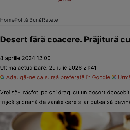
Home
Poftă Bună
Rețete
Desert fără coacere. Prăjitură cu 
8 aprilie 2024 12:00
Ultima actualizare:
29 iulie 2026 21:41
Adaugă-ne ca sursă preferată în Google
Urmă
Vrei să-i răsfeţi pe cei dragi cu un desert deosebit
frişcă şi cremă de vanilie care s-ar putea să devin