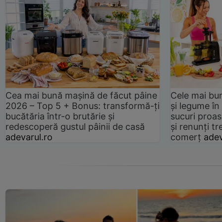
Cea mai bună mașină de făcut pâine
Cele mai bu
2026 – Top 5 + Bonus: transformă-ți
și legume în
bucătăria într-o brutărie și
sucuri proas
redescoperă gustul pâinii de casă
și renunți tr
adevarul.ro
comerț
adev