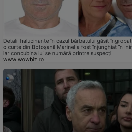
Detalii halucinante în cazul bărbatului găsit îngropat
o curte din Botoșani! Marinel a fost înjunghiat în ini
iar concubina lui se numără printre suspecți
www.wowbiz.ro