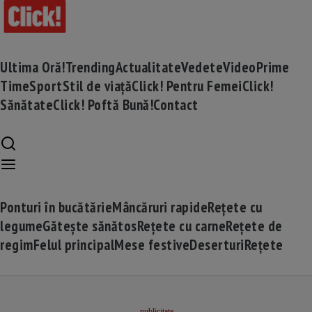
Ultima Oră!
Trending
Actualitate
Vedete
Video
Prime
Time
Sport
Stil de viață
Click! Pentru Femei
Click!
Sănătate
Click! Poftă Bună!
Contact
Ponturi în bucătărie
Mâncăruri rapide
Rețete cu
legume
Gătește sănătos
Rețete cu carne
Rețete de
regim
Felul principal
Mese festive
Deserturi
Rețete