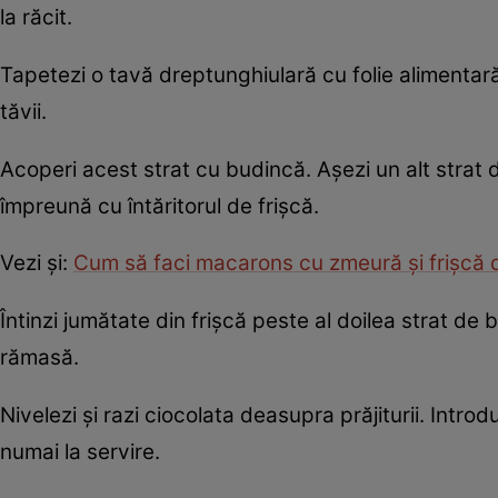
la răcit.
Tapetezi o tavă dreptunghiulară cu folie alimentară 
tăvii.
Acoperi acest strat cu budincă. Aşezi un alt strat d
împreună cu întăritorul de frişcă.
Vezi şi:
Cum să faci macarons cu zmeură şi frişcă 
Întinzi jumătate din frişcă peste al doilea strat de bi
rămasă.
Nivelezi şi razi ciocolata deasupra prăjiturii. Introd
numai la servire.