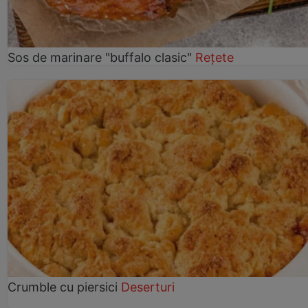
Sos de marinare "buffalo clasic"
Rețete
Crumble cu piersici
Deserturi