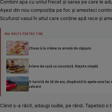
Combini apa cu untul frecat şi sarea pe care le aduc
Aşezi din nou compoziţia pe foc şi amesteci contin
Scufunzi vasul în altul care conţine apă rece şi am
MAI MULTE PENTRU TINE
Choux à la crème cu aromă de căpşuni
Eclere de casă cu ciocolată. Reţeta simplă
O turistă de 28 de ani, dispărută în apele unui lac 
salvare
Când s-a răcit, adaugi ouăle, pe rând. Tapetezi o ta