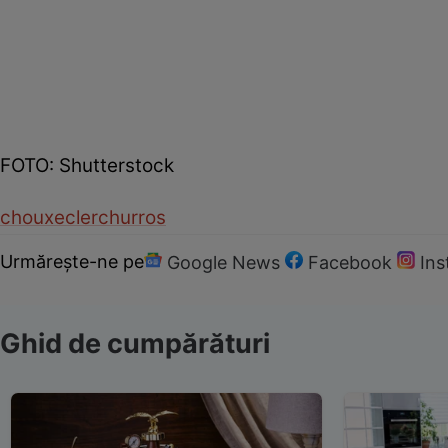
FOTO: Shutterstock
choux
ecler
churros
Urmărește-ne pe
Google News
Facebook
In
Ghid de cumpărături