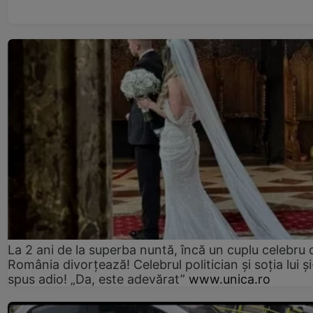
La 2 ani de la superba nuntă, încă un cuplu celebru 
România divorțează! Celebrul politician și soția lui ș
spus adio! „Da, este adevărat”
www.unica.ro