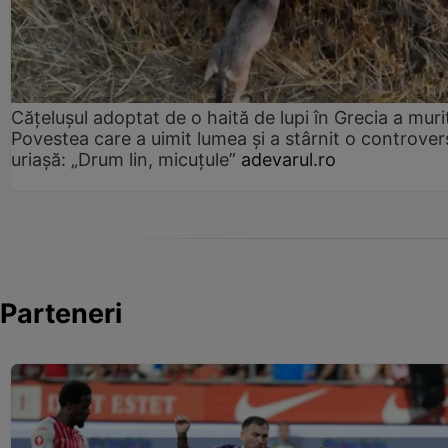
Cățelușul adoptat de o haită de lupi în Grecia a muri
Povestea care a uimit lumea și a stârnit o controver
uriașă: „Drum lin, micuțule”
adevarul.ro
Parteneri