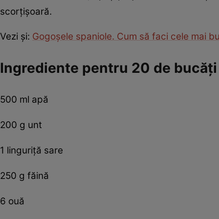
scorțișoară.
Vezi şi:
Gogoşele spaniole. Cum să faci cele mai b
Ingrediente pentru 20 de bucăţi
500 ml apă
200 g unt
1 linguriţă sare
250 g făină
6 ouă