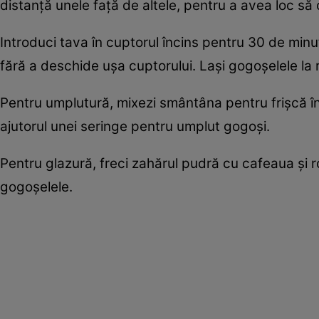
distanţă unele faţă de altele, pentru a avea loc să 
Introduci tava în cuptorul încins pentru 30 de min
fără a deschide uşa cuptorului. Laşi gogoşelele la r
Pentru umplutură, mixezi smântâna pentru frişcă în
ajutorul unei seringe pentru umplut gogoşi.
Pentru glazură, freci zahărul pudră cu cafeaua şi r
gogoşelele.