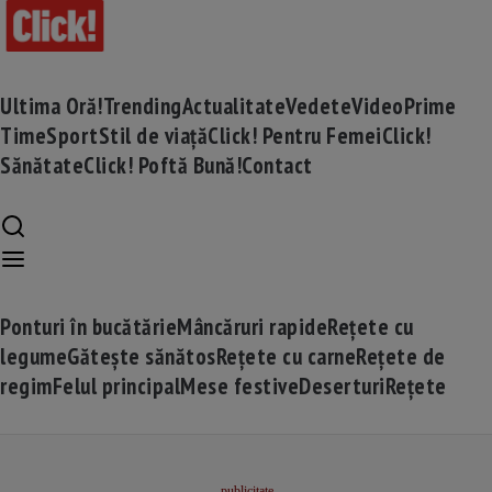
Ultima Oră!
Trending
Actualitate
Vedete
Video
Prime
Time
Sport
Stil de viață
Click! Pentru Femei
Click!
Sănătate
Click! Poftă Bună!
Contact
Ponturi în bucătărie
Mâncăruri rapide
Rețete cu
legume
Gătește sănătos
Rețete cu carne
Rețete de
regim
Felul principal
Mese festive
Deserturi
Rețete