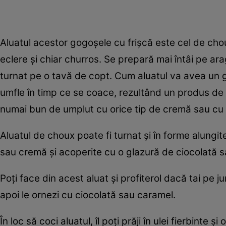
Aluatul acestor gogoşele cu frişcă este cel de chou
eclere și chiar churros. Se prepară mai întâi pe ara
turnat pe o tavă de copt. Cum aluatul va avea un gr
umfle în timp ce se coace, rezultând un produs de pa
numai bun de umplut cu orice tip de cremă sau cu 
Aluatul de choux poate fi turnat şi în forme alungi
sau cremă şi acoperite cu o glazură de ciocolată 
Poţi face din acest aluat şi profiterol dacă tai pe ju
apoi le ornezi cu ciocolată sau caramel.
În loc să coci aluatul, îl poţi prăji în ulei fierbinte 