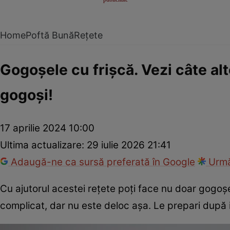
Home
Poftă Bună
Rețete
Gogoşele cu frişcă. Vezi câte alt
gogoşi!
17 aprilie 2024 10:00
Ultima actualizare:
29 iulie 2026 21:41
Adaugă-ne ca sursă preferată în Google
Urmă
Cu ajutorul acestei reţete poţi face nu doar gogoşel
complicat, dar nu este deloc aşa. Le prepari după ind