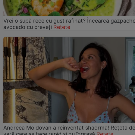
Vrei o supă rece cu gust rafinat? Încearcă gazpach
avocado cu creveți
Rețete
Andreea Moldovan a reinventat shaorma! Rețeta d
vară care se face rapid și nu îngrașă
Rețete