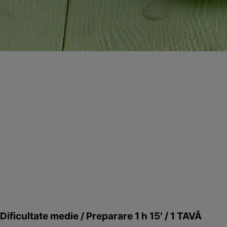
Dificultate medie / Preparare 1 h 15ʹ / 1 TAVĂ