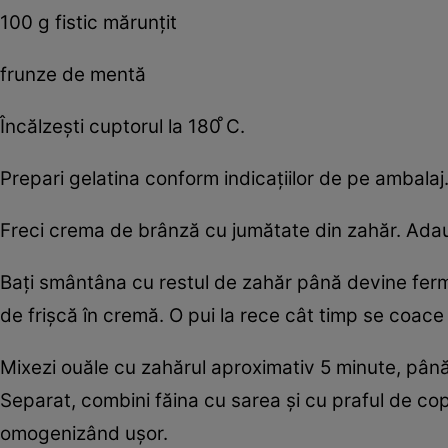
100 g fistic mărunţit
frunze de mentă
Încălzeşti cuptorul la 180 ̊C.
Prepari gelatina conform indicaţiilor de pe ambalaj
Freci crema de brânză cu jumătate din zahăr. Adaug
Baţi smântâna cu restul de zahăr până devine fermă
de frişcă în cremă. O pui la rece cât timp se coace 
Mixezi ouăle cu zahărul aproximativ 5 minute, până 
Separat, combini făina cu sarea şi cu praful de copt
omogenizând uşor.