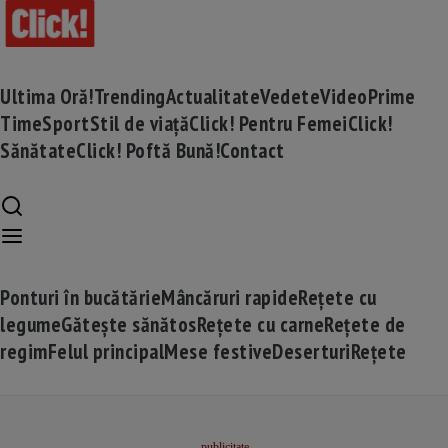
Ultima Oră!
Trending
Actualitate
Vedete
Video
Prime
Time
Sport
Stil de viață
Click! Pentru Femei
Click!
Sănătate
Click! Poftă Bună!
Contact
Ponturi în bucătărie
Mâncăruri rapide
Rețete cu
legume
Gătește sănătos
Rețete cu carne
Rețete de
regim
Felul principal
Mese festive
Deserturi
Rețete