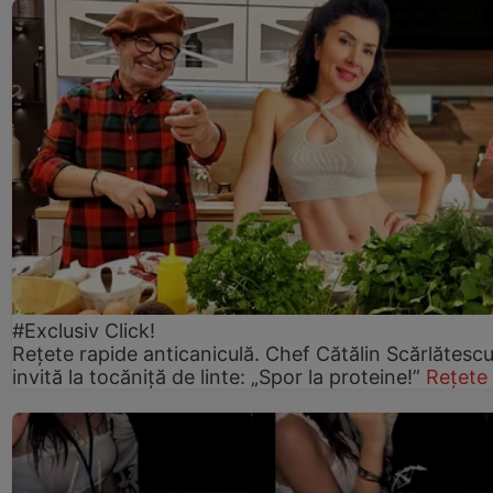
#Exclusiv Click!
Rețete rapide anticaniculă. Chef Cătălin Scărlătesc
invită la tocăniță de linte: „Spor la proteine!”
Rețete