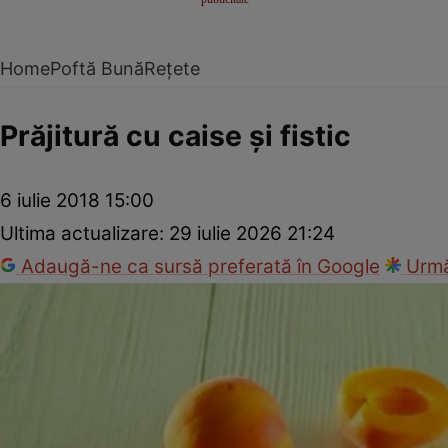
Home
Poftă Bună
Rețete
Prăjitură cu caise şi fistic
6 iulie 2018 15:00
Ultima actualizare:
29 iulie 2026 21:24
Adaugă-ne ca sursă preferată în Google
Urmă