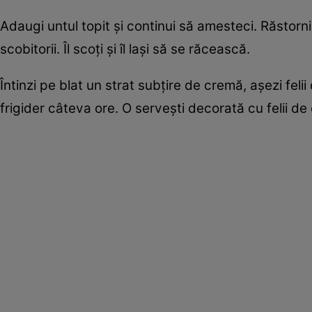
Adaugi untul topit şi continui să amesteci. Răstorni 
scobitorii. Îl scoţi şi îl laşi să se răcească.
Întinzi pe blat un strat subţire de cremă, aşezi feli
frigider câteva ore. O serveşti decorată cu felii de 