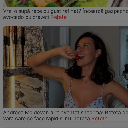
Vrei o supă rece cu gust rafinat? Încearcă gazpach
avocado cu creveți
Rețete
Andreea Moldovan a reinventat shaorma! Rețeta d
vară care se face rapid și nu îngrașă
Rețete