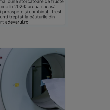
mai bune storcătoare de fructe
gume în 2026: prepari acasă
i proaspete și combinații fresh
unți treptat la băuturile din
rț
adevarul.ro