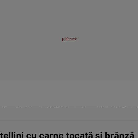
me
Sport
Stil de viață
Click! Pentru Femei
Click! Sănătate
tellini cu carne tocată şi brânză