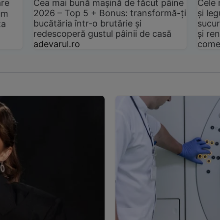
are
Cea mai bună mașină de făcut pâine
Cele 
2026 – Top 5 + Bonus: transformă-ți
și le
um
bucătăria într-o brutărie și
sucur
ta
redescoperă gustul pâinii de casă
și ren
adevarul.ro
come