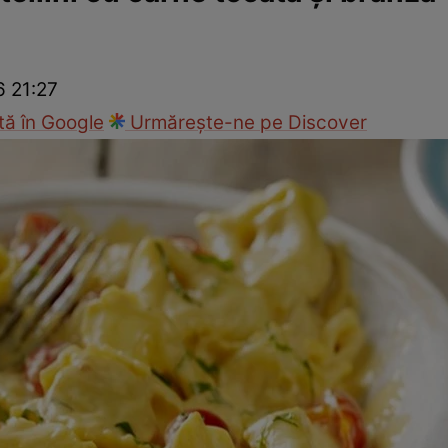
Gătește sănătos
Rețete cu carne
Rețete de regim
Felul p
6 21:27
ă în Google
Urmărește-ne pe Discover