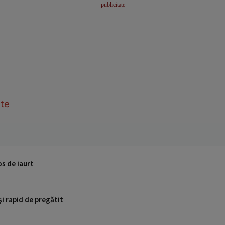
ste
os de iaurt
 şi rapid de pregătit