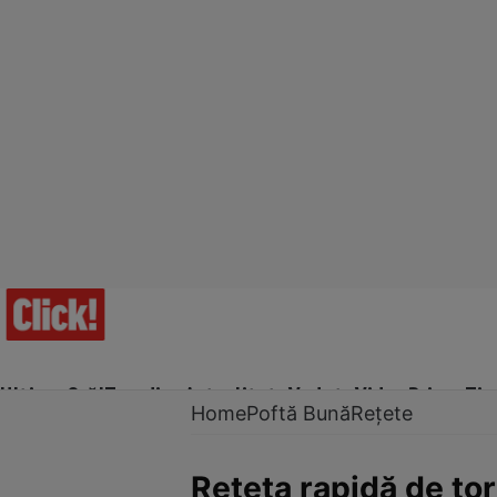
Ultima Oră!
Trending
Actualitate
Vedete
Video
Prime Ti
Home
Poftă Bună
Rețete
Reţeta rapidă de tor