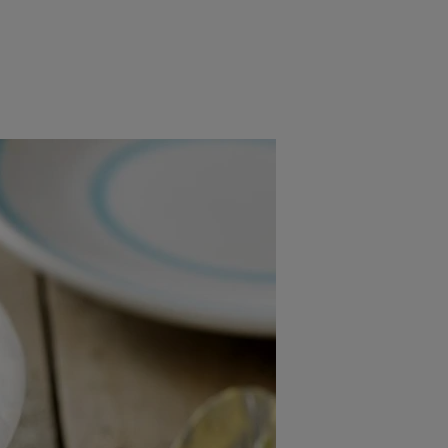
rincipal
Mese festive
Deserturi
Rețete