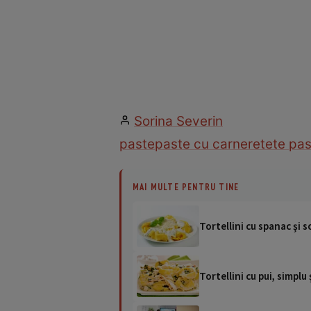
Sorina Severin
paste
paste cu carne
retete pa
MAI MULTE PENTRU TINE
Tortellini cu spanac şi s
Tortellini cu pui, simplu