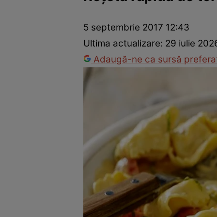
Ponturi în bucătărie
Mâncăruri rapide
Rețete cu legume
5 septembrie 2017 12:43
Ultima actualizare:
29 iulie 202
Adaugă-ne ca sursă preferat