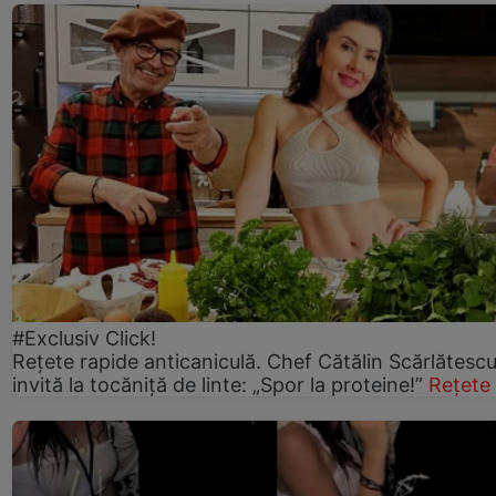
#Exclusiv Click!
Rețete rapide anticaniculă. Chef Cătălin Scărlătesc
invită la tocăniță de linte: „Spor la proteine!”
Rețete