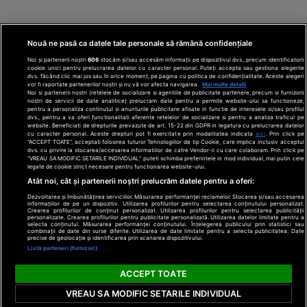
Nouă ne pasă ca datele tale personale să rămână confidențiale
Noi și partenerii noștri
606
stocăm și/sau accesăm informații pe dispozitivul dvs., precum identificatorii
cookie unici pentru prelucrarea datelor cu caracter personal. Puteți accepta sau gestiona alegerile
dvs. făcând clic mai jos sau în orice moment, pe pagina cu politica de confidențialitate. Aceste alegeri
vor fi raportate partenerilor noștri și nu vă vor afecta navigarea.
Mai multe detalii
Noi si partenerii nostri (retelele de socializare si agentiile de publicitate partenere, precum si furnizorii
nostri de servicii de date analitice) prelucram date pentru a permite website-ului sa functioneze,
Din rețeaua Adevărul Holding:
Adevarul.ro
pentru a personaliza continutul si anunturile publicitare afisate in functie de interesele si/sau profilul
Click.ro
ClickPoftaBuna.ro
ClickSanatate.ro
dvs., pentru a va oferi functionalitati aferente retelelor de socializare si pentru a analiza traficul pe
website. Beneficiati de drepturile prevazute de art. 15-22 din GDPR in legatura cu prelucrarea datelor
ClickPentruFemei.ro
DilemaVeche.ro
cu caracter personal. Aceste drepturi pot fi exercitate prin modalitatea indicata
aici
. Prin click pe
OkMagazine.ro
Historia.ro
“ACCEPT TOATE”, acceptati folosirea tuturor Tehnologiilor de tip Cookie, care implica inclusiv acceptul
dvs. cu privire la stocarea/accesarea informatiilor de catre Vendor-ii cu care colaboram. Prin click pe
“VREAU SA MODIFIC SETARILE INDIVIDUAL” puteti schimba preferintele in mod individual, mai putin cele
legate de cookie strict necesare pentru functionarea website-ului.
Termeni și
Atât noi, cât și partenerii noștri prelucrăm datele pentru a oferi:
condiții
Dezvoltarea și îmbunătățirea serviciilor. Măsurarea performanței reclamelor. Stocarea și/sau accesarea
Politică de
informațiilor de pe un dispozitiv. Utilizarea profilurilor pentru selectarea conținutului personalizat.
confidențialitate
Crearea profilurilor de conținut personalizat. Utilizarea profilurilor pentru selectarea publicității
© 2026 Adevarul Holding. Toate drepturile rezervat
personalizate. Crearea profilurilor pentru publicitate personalizată. Utilizarea datelor limitate pentru a
Despre cookies
selecta conținutul. Măsurarea performanței conținutului. Înțelegerea publicului prin statistici sau
Contact
combinații de date din surse diferite. Utilizarea de date limitate pentru a selecta publicitatea. Date
precise de geolocație și identificarea prin scanarea dispozitivului.
Preferințe
Listă parteneri (furnizori)
confidențialitate
ACCEPT TOATE
VREAU SA MODIFIC SETARILE INDIVIDUAL