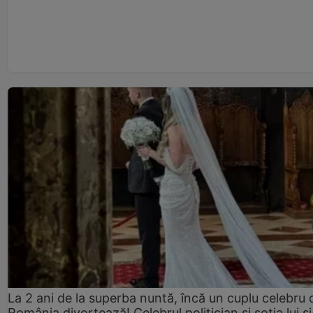
La 2 ani de la superba nuntă, încă un cuplu celebru 
România divorțează! Celebrul politician și soția lui ș