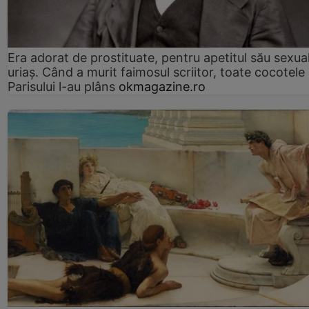
Era adorat de prostituate, pentru apetitul său sexua
uriaș. Când a murit faimosul scriitor, toate cocotele
Parisului l-au plâns
okmagazine.ro