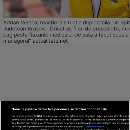
Adrian Veștea, reacție la situația deplorabilă din Spit
Județean Brașov: „Oricât aș fi eu de președinte, nu
bag peste fluxurile medicale. De asta a făcut școală
managerul”
actualitate.net
Nouă ne pasă ca datele tale personale să rămână confidențiale
Noi și partenerii noștri
606
stocăm și/sau accesăm informații pe dispozitivul dvs., precum identificatorii
cookie unici pentru prelucrarea datelor cu caracter personal. Puteți accepta sau gestiona alegerile
dvs. făcând clic mai jos sau în orice moment, pe pagina cu politica de confidențialitate. Aceste alegeri
vor fi raportate partenerilor noștri și nu vă vor afecta navigarea.
Mai multe detalii
Noi si partenerii nostri (retelele de socializare si agentiile de publicitate partenere, precum si furnizorii