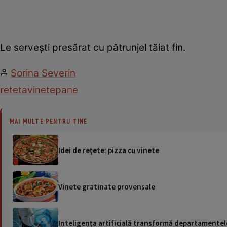
Le serveşti presărat cu pătrunjel tăiat fin.
Sorina Severin
reteta
vinete
pane
MAI MULTE PENTRU TINE
Idei de reţete: pizza cu vinete
Vinete gratinate provensale
Inteligența artificială transformă departamentele