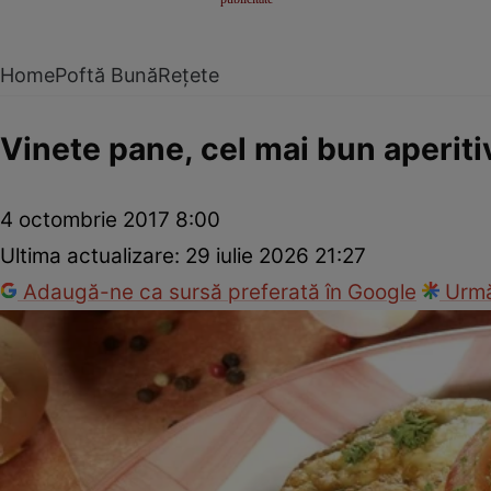
Home
Poftă Bună
Rețete
Vinete pane, cel mai bun aperiti
4 octombrie 2017 8:00
Ultima actualizare:
29 iulie 2026 21:27
Adaugă-ne ca sursă preferată în Google
Urmă