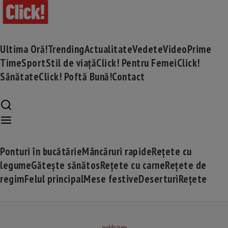
Ultima Oră!
Trending
Actualitate
Vedete
Video
Prime
Time
Sport
Stil de viață
Click! Pentru Femei
Click!
Sănătate
Click! Poftă Bună!
Contact
Ponturi în bucătărie
Mâncăruri rapide
Rețete cu
legume
Gătește sănătos
Rețete cu carne
Rețete de
regim
Felul principal
Mese festive
Deserturi
Rețete