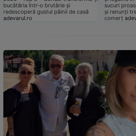
bucătăria într-o brutărie și
sucuri proas
redescoperă gustul pâinii de casă
și renunți tr
adevarul.ro
comerț
adev