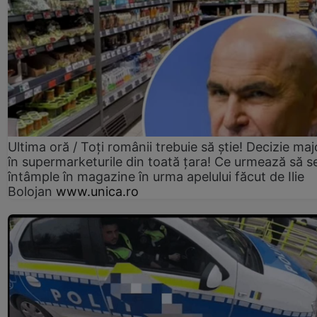
Ultima oră / Toți românii trebuie să știe! Decizie maj
în supermarketurile din toată țara! Ce urmează să s
întâmple în magazine în urma apelului făcut de Ilie
Bolojan
www.unica.ro