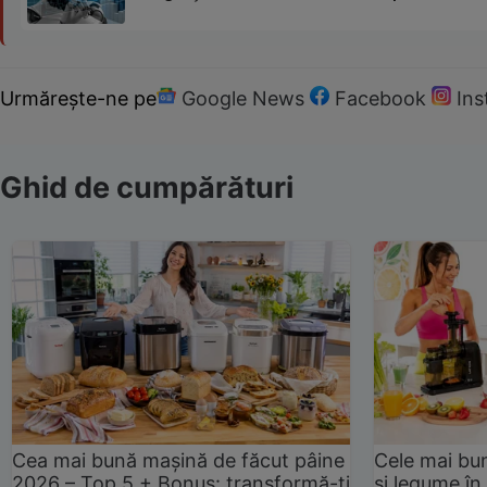
Urmărește-ne pe
Google News
Facebook
In
Ghid de cumpărături
Cea mai bună mașină de făcut pâine
Cele mai bu
2026 – Top 5 + Bonus: transformă-ți
și legume în