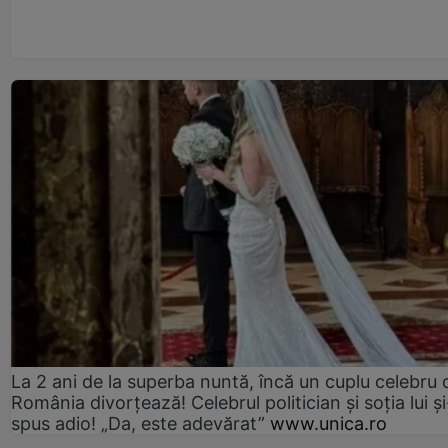
La 2 ani de la superba nuntă, încă un cuplu celebru 
România divorțează! Celebrul politician și soția lui ș
spus adio! „Da, este adevărat”
www.unica.ro