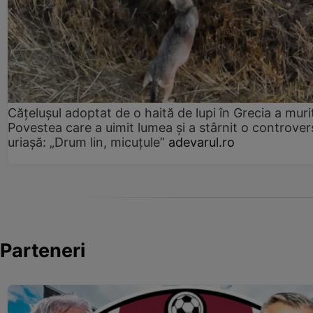
Cățelușul adoptat de o haită de lupi în Grecia a muri
Povestea care a uimit lumea și a stârnit o controver
uriașă: „Drum lin, micuțule”
adevarul.ro
Parteneri