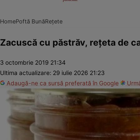
Home
Poftă Bună
Rețete
Zacuscă cu păstrăv, reţeta de ca
3 octombrie 2019 21:34
Ultima actualizare:
29 iulie 2026 21:23
Adaugă-ne ca sursă preferată în Google
Urmă