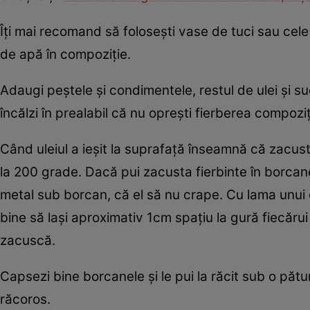
Îţi mai recomand să foloseşti vase de tuci sau cele
de apă în compoziţie.
Adaugi peştele şi condimentele, restul de ulei şi sucu
încălzi în prealabil că nu opreşti fierberea compozi
Când uleiul a ieşit la suprafaţă înseamnă că zacust
la 200 grade. Dacă pui zacusta fierbinte în borcane 
metal sub borcan, că el să nu crape. Cu lama unui c
bine să laşi aproximativ 1cm spaţiu la gură fiecăru
zacuscă.
Capsezi bine borcanele şi le pui la răcit sub o păt
răcoros.