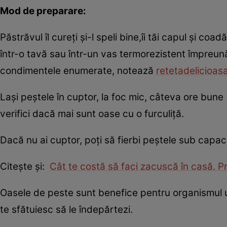
Mod de preparare:
Păstrăvul îl cureţi şi-l speli bine,îi tăi capul şi co
într-o tavă sau într-un vas termorezistent împreună
condimentele enumerate, notează
retetadelicioas
Laşi peştele în cuptor, la foc mic, câteva ore bun
verifici dacă mai sunt oase cu o furculiţă.
Dacă nu ai cuptor, poţi să fierbi peştele sub capac
Citeşte şi:
Cât te costă să faci zacuscă în casă. P
Oasele de peste sunt benefice pentru organismul u
te sfătuiesc să le îndepărtezi.