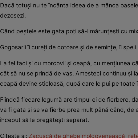
Dacă totuşi nu te încânta ideea de a mânca oasele, l
dezosezi.
Când peştele este gata poţi să-l mărunţeşti cu mixe
Gogosarii îi cureţi de cotoare şi de seminţe, îi speli
La fel faci şi cu morcovii şi ceapă, cu menţiunea că
cât să nu se prindă de vas. Amesteci continuu şi l
ceapă devine sticloasă, după care le pui pe toate în
Fiindcă fiecare legumă are timpul ei de fierbere, d
va fi gata şi se va fierbe prea mult până când, de 
început să le pregăteşti separat.
Citeşte şi:
Zacuscă de ghebe moldovenească, reţet