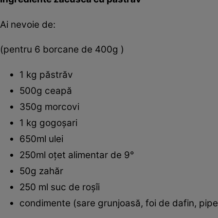
Ai nevoie de:
(pentru 6 borcane de 400g )
1 kg păstrăv
500g ceapă
350g morcovi
1 kg gogoşari
650ml ulei
250ml oţet alimentar de 9°
50g zahăr
250 ml suc de roşîi
condimente (sare grunjoasă, foi de dafin, pi