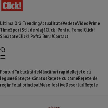
Ultima Oră!
Trending
Actualitate
Vedete
Video
Prime
Time
Sport
Stil de viață
Click! Pentru Femei
Click!
Sănătate
Click! Poftă Bună!
Contact
Ponturi în bucătărie
Mâncăruri rapide
Rețete cu
legume
Gătește sănătos
Rețete cu carne
Rețete de
regim
Felul principal
Mese festive
Deserturi
Rețete