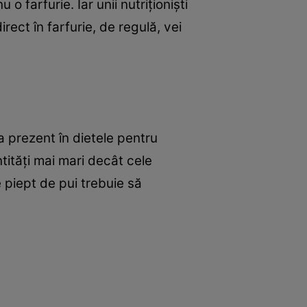
 farfurie. Iar unii nutriţionişti
rect în farfurie, de regulă, vei
 prezent în dietele pentru
ntităţi mai mari decât cele
de piept de pui trebuie să