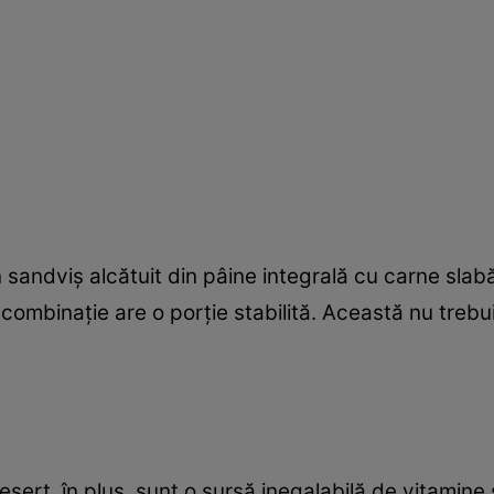
sandviş alcătuit din pâine integrală cu carne slabă
combinaţie are o porţie stabilită. Această nu trebui
ert, în plus, sunt o sursă inegalabilă de vitamine ş