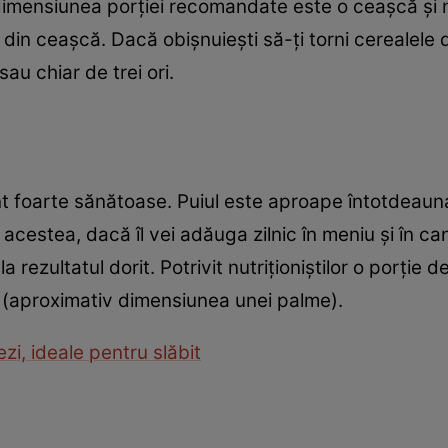
imensiunea porţiei recomandate este o ceaşcă şi nu o
din ceaşcă. Dacă obişnuieşti să-ţi torni cerealele di
sau chiar de trei ori.
nt foarte sănătoase. Puiul este aproape întotdeauna
acestea, dacă îl vei adăuga zilnic în meniu şi în ca
a rezultatul dorit. Potrivit nutriţioniştilor o porţie 
(aproximativ dimensiunea unei palme).
zi, ideale pentru slăbit