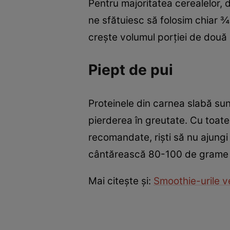
Pentru majoritatea cerealelor, d
ne sfătuiesc să folosim chiar ¾ 
creşte volumul porţiei de două 
Piept de pui
Proteinele din carnea slabă su
pierderea în greutate. Cu toate 
recomandate, rişti să nu ajungi l
cântărească 80-100 de grame 
Mai citeşte şi:
Smoothie-urile ve