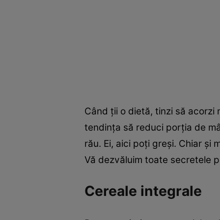
Când ţii o dietă, tinzi să acorz
tendinţa să reduci porţia de mâ
rău. Ei, aici poţi greşi. Chiar ş
Vă dezvăluim toate secretele po
Cereale integrale