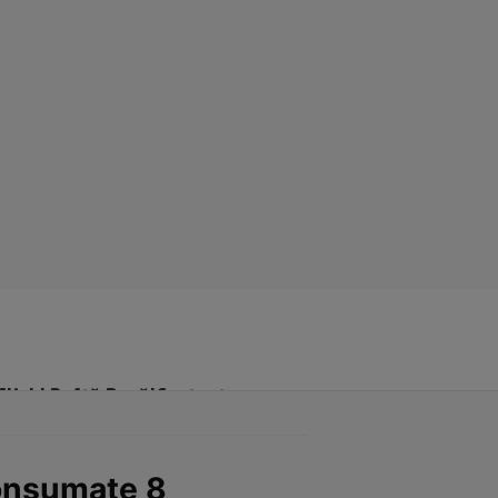
Click! Poftă Bună!
Contact
consumate 8