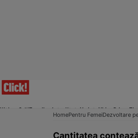
Ultima Oră!
Trending
Actualitate
Vedete
Video
Prime Ti
Home
Pentru Femei
Dezvoltare p
Cantitatea contează