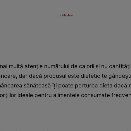
i mai multă atenţie numărului de calorii şi nu cantit
ncare, dar dacă produsul este dietetic te gândeşti c
i mâncarea sănătoasă îţi poate perturba dieta dacă nu
rţiilor ideale pentru alimentele consumate frecven