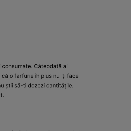
ăţii consumate. Câteodată ai
ă o farfurie în plus nu-ţi face
 ştii să-ţi dozezi cantităţile.
t.