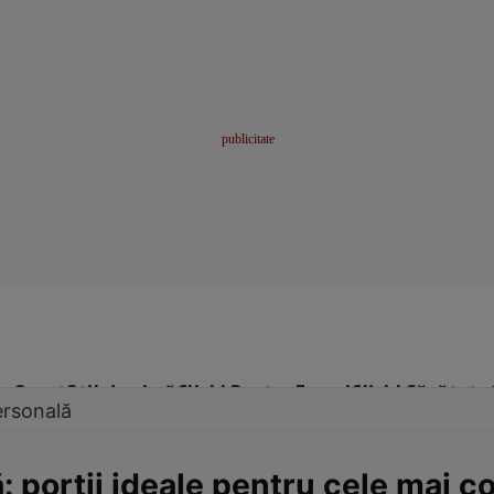
me
Sport
Stil de viață
Click! Pentru Femei
Click! Sănătate
ersonală
: porţii ideale pentru cele mai 