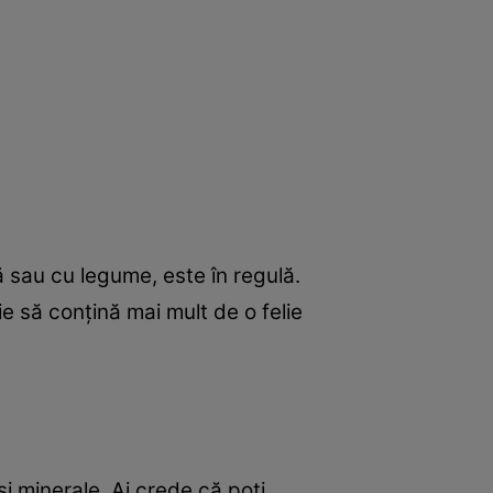
 sau cu legume, este în regulă.
e să conţină mai mult de o felie
i minerale. Ai crede că poţi