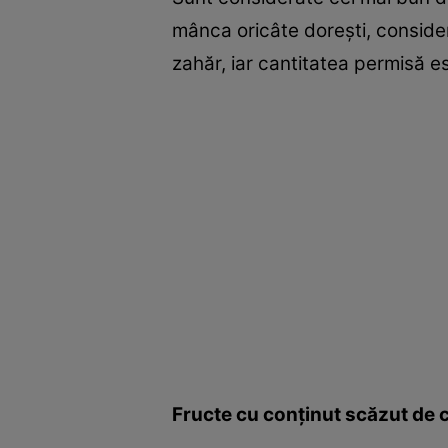
mânca oricâte doreşti, consider
zahăr, iar cantitatea permisă e
Fructe cu conţinut scăzut de c