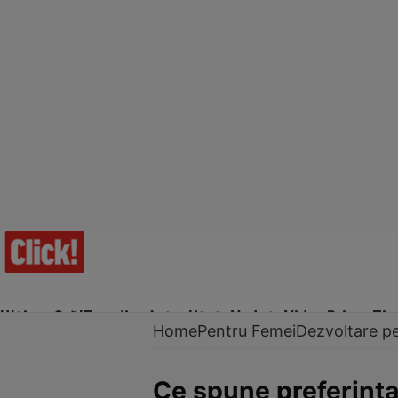
Ultima Oră!
Trending
Actualitate
Vedete
Video
Prime Ti
Home
Pentru Femei
Dezvoltare p
Ce spune preferința