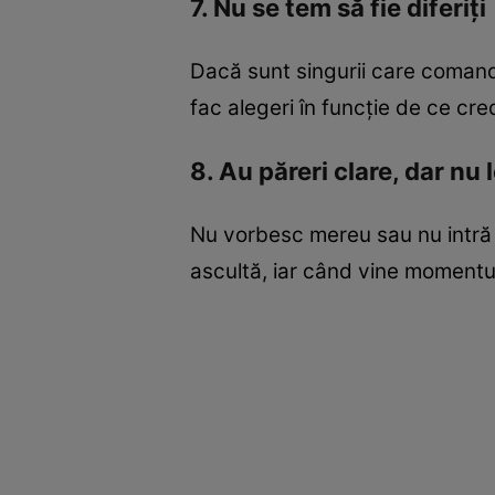
7. Nu se tem să fie diferiți
Dacă sunt singurii care comand
fac alegeri în funcție de ce cre
8. Au păreri clare, dar nu 
Nu vorbesc mereu sau nu intră î
ascultă, iar când vine momentul 