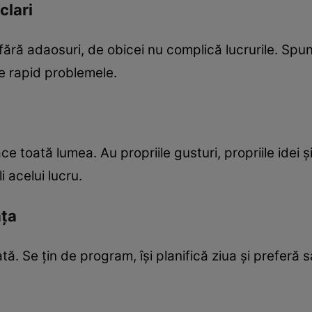
 clari
ără adaosuri, de obicei nu complică lucrurile. Spun
lve rapid problemele.
toată lumea. Au propriile gusturi, propriile idei și nu
 acelui lucru.
ața
tă. Se țin de program, își planifică ziua și preferă s