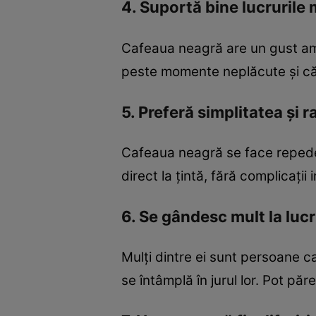
4. Suportă bine lucrurile 
Cafeaua neagră are un gust amar
peste momente neplăcute și că 
5. Preferă simplitatea și r
Cafeaua neagră se face repede ș
direct la țintă, fără complicații i
6. Se gândesc mult la lucr
Mulți dintre ei sunt persoane c
se întâmplă în jurul lor. Pot păr