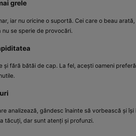
mai grele
, iar nu oricine o suportă. Cei care o beau arată, 
nu se sperie de provocări.
apiditatea
i fără bătăi de cap. La fel, acești oameni preferă 
nutile.
uri
are analizează, gândesc înainte să vorbească și își 
ea tăcuți, dar sunt atenți și profunzi.