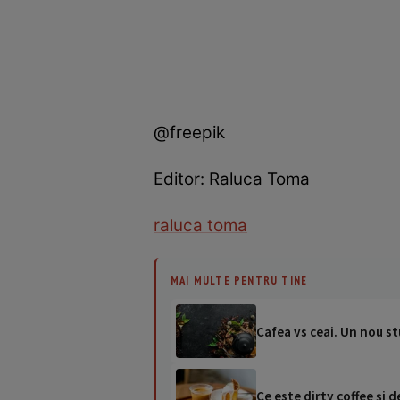
@freepik
Editor: Raluca Toma
raluca toma
MAI MULTE PENTRU TINE
Cafea vs ceai. Un nou st
Ce este dirty coffee şi d