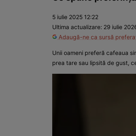
Dezvoltare personală
Îngrijire personală
Casă și grădină
5 iulie 2025 12:22
Ultima actualizare:
29 iulie 202
Adaugă-ne ca sursă preferat
Unii oameni preferă cafeaua sim
prea tare sau lipsită de gust, 