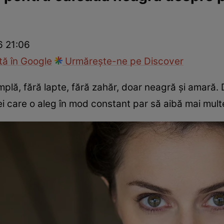
Modă
6 21:06
ă în Google
Urmărește-ne pe Discover
plă, fără lapte, fără zahăr, doar neagră și amară. 
cei care o aleg în mod constant par să aibă mai mult