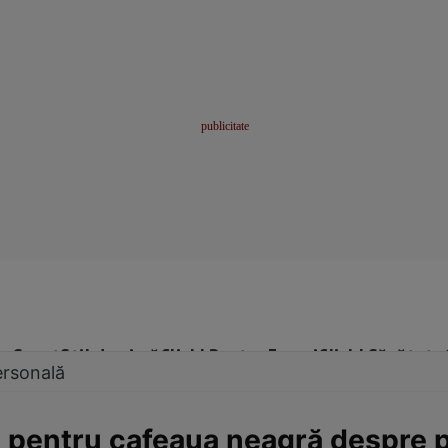
me
Sport
Stil de viață
Click! Pentru Femei
Click! Sănătate
ersonală
 pentru cafeaua neagră despre p