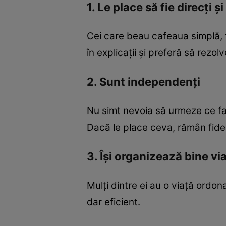
1. Le place să fie direcți și
Cei care beau cafeaua simplă, f
în explicații și preferă să rezo
2. Sunt independenți
Nu simt nevoia să urmeze ce face 
Dacă le place ceva, rămân fideli
3. Își organizează bine vi
Mulți dintre ei au o viață ordona
dar eficient.