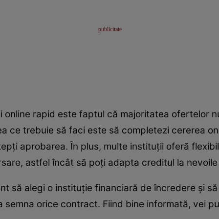
i online rapid este faptul că majoritatea ofertelor 
ce trebuie să faci este să completezi cererea onli
epți aprobarea. În plus, multe instituții oferă flexi
sare, astfel încât să poți adapta creditul la nevoile 
 să alegi o instituție financiară de încredere și să t
e a semna orice contract. Fiind bine informată, vei p