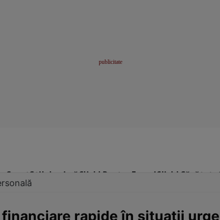
me
Sport
Stil de viață
Click! Pentru Femei
Click! Sănătate
ersonală
 financiare rapide în situații urg