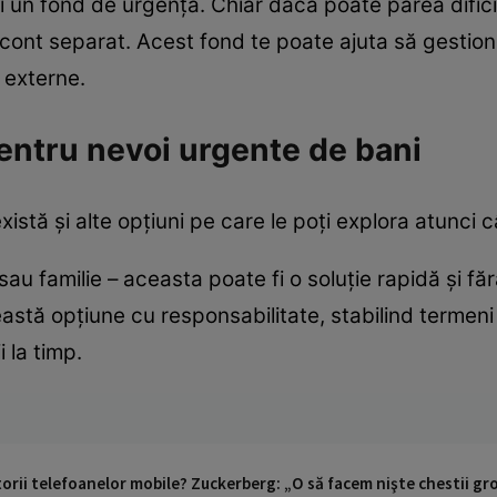
ti un fond de urgență. Chiar dacă poate părea dific
 cont separat. Acest fond te poate ajuta să gestion
e externe.
pentru nevoi urgente de bani
există și alte opțiuni pe care le poți explora atunci
u familie – aceasta poate fi o soluție rapidă și făr
stă opțiune cu responsabilitate, stabilind termeni 
 la timp.
torii telefoanelor mobile? Zuckerberg: „O să facem nişte chestii gro