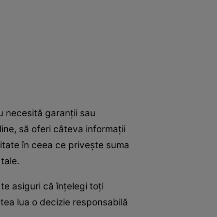
nu necesită garanții sau
ne, să oferi câteva informații
bilitate în ceea ce privește suma
tale.
e asiguri că înțelegi toți
utea lua o decizie responsabilă