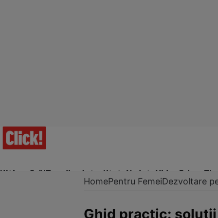
Ultima Oră!
Trending
Actualitate
Vedete
Video
Prime Ti
Home
Pentru Femei
Dezvoltare p
Ghid practic: soluții