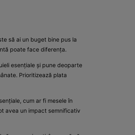
este să ai un buget bine pus la
entă poate face diferența.
ltuieli esențiale și pune deoparte
ânate. Prioritizează plata
sențiale, cum ar fi mesele în
pot avea un impact semnificativ