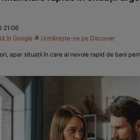
Modă
6 21:06
ă în Google
Urmărește-ne pe Discover
ori, apar situații în care ai nevoie rapid de bani pent