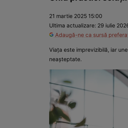
Dezvoltare personală
Îngrijire personală
Casă și grădină
21 martie 2025 15:00
Ultima actualizare:
29 iulie 202
Adaugă-ne ca sursă preferat
Viața este imprevizibilă, iar une
neașteptate.