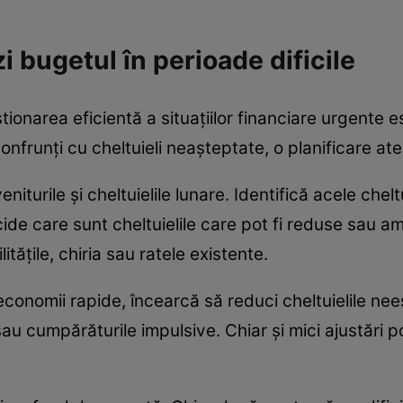
i bugetul în perioade dificile
estionarea eficientă a situațiilor financiare urgente 
onfrunți cu cheltuieli neașteptate, o planificare at
veniturile și cheltuielile lunare. Identifică acele che
de care sunt cheltuielile care pot fi reduse sau am
litățile, chiria sau ratele existente.
 economii rapide, încearcă să reduci cheltuielile nee
sau cumpărăturile impulsive. Chiar și mici ajustări 