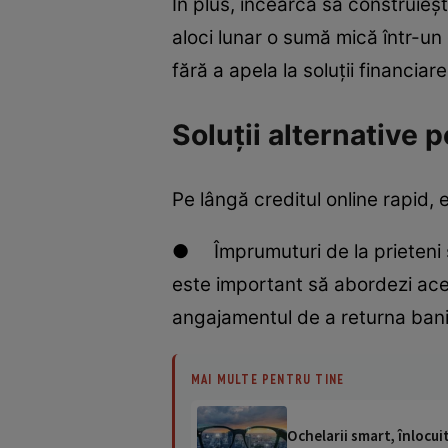
În plus, încearcă să construieș
aloci lunar o sumă mică într-un
fără a apela la soluții financiar
Soluții alternative 
Pe lângă creditul online rapid, 
● Împrumuturi de la prieteni sa
este important să abordezi acea
angajamentul de a returna banii
MAI MULTE PENTRU TINE
Ochelarii smart, înlocui