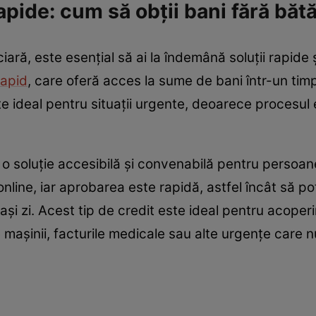
apide: cum să obții bani fără băt
ră, este esențial să ai la îndemână soluții rapide ș
rapid
, care oferă acces la sume de bani într-un tim
ste ideal pentru situații urgente, deoarece procesul 
ă o soluție accesibilă și convenabilă pentru persoa
line, iar aprobarea este rapidă, astfel încât să poț
și zi. Acest tip de credit este ideal pentru acoperi
e mașinii, facturile medicale sau alte urgențe care 