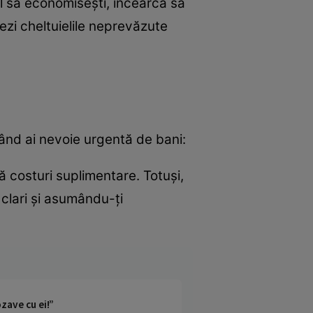
il să economisești, încearcă să
ezi cheltuielile neprevăzute
 când ai nevoie urgentă de bani:
ă costuri suplimentare. Totuși,
clari și asumându-ți
zave cu ei!”