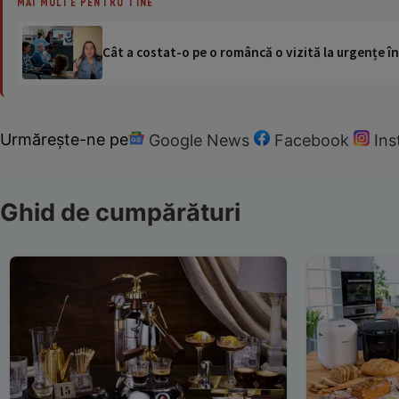
MAI MULTE PENTRU TINE
Cât a costat-o pe o româncă o vizită la urgențe în
Urmărește-ne pe
Google News
Facebook
In
Ghid de cumpărături