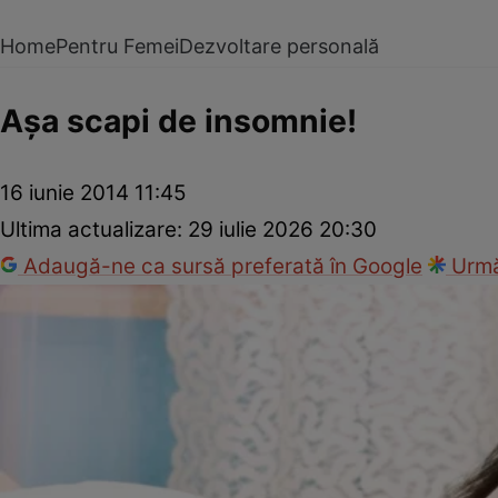
Home
Pentru Femei
Dezvoltare personală
Aşa scapi de insomnie!
16 iunie 2014 11:45
Ultima actualizare:
29 iulie 2026 20:30
Adaugă-ne ca sursă preferată în Google
Urmă