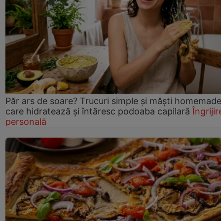
Păr ars de soare? Trucuri simple și măști homemad
care hidratează și întăresc podoaba capilară
Îngrijir
personală