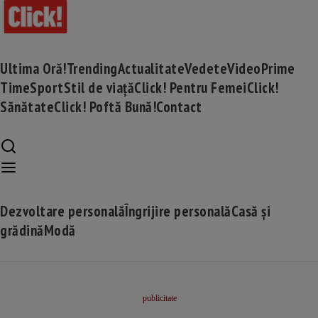
Ultima Oră!
Trending
Actualitate
Vedete
Video
Prime
Time
Sport
Stil de viață
Click! Pentru Femei
Click!
Sănătate
Click! Poftă Bună!
Contact
Dezvoltare personală
Îngrijire personală
Casă și
grădină
Modă