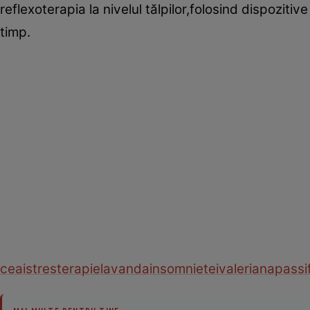
reflexoterapia la nivelul tălpilor,folosind dispozit
timp.
ceai
stres
terapie
lavanda
insomnie
tei
valeriana
passi