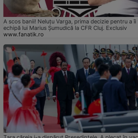
A scos banii! Neluțu Varga, prima decizie pentru a îi
echipă lui Marius Șumudică la CFR Cluj. Exclusiv
www.fanatik.ro
Țara căreia i-a dispărut Președintele. A plecat în va