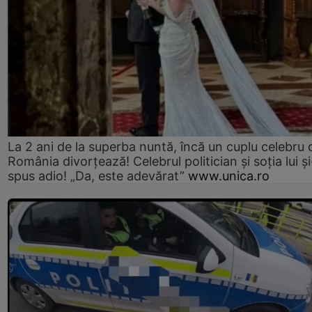
La 2 ani de la superba nuntă, încă un cuplu celebru 
România divorțează! Celebrul politician și soția lui ș
spus adio! „Da, este adevărat”
www.unica.ro