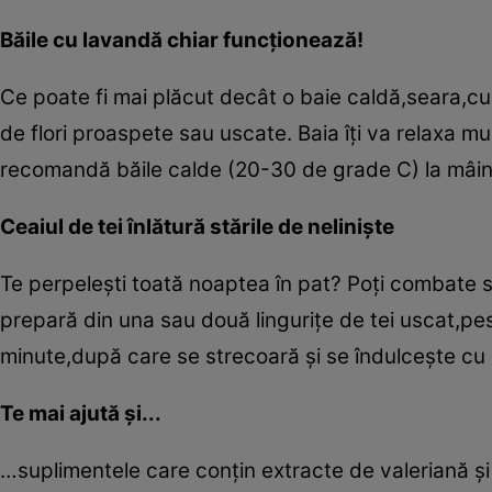
Băile cu lavandă chiar funcţionează!
Ce poate fi mai plăcut decât o baie caldă,seara,
de flori proaspete sau uscate. Baia îţi va relaxa muş
recomandă băile calde (20-30 de grade C) la mâini 
Ceaiul de tei înlătură stările de nelinişte
Te perpeleşti toată noaptea în pat? Poţi combate stăr
prepară din una sau două linguriţe de tei uscat,pe
minute,după care se strecoară şi se îndulceşte cu 
Te mai ajută şi...
…suplimentele care conţin extracte de valeriană şi p