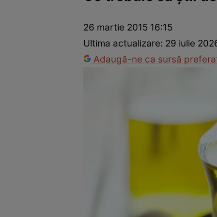
Dezvoltare personală
Îngrijire personală
Casă și grădină
26 martie 2015 16:15
Ultima actualizare:
29 iulie 202
Adaugă-ne ca sursă preferat