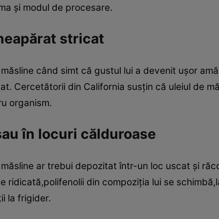
roma şi modul de procesare.
eapărat stricat
măsline când simt că gustul lui a devenit uşor amăr
t. Cercetătorii din California susţin că uleiul de m
tru organism.
 sau în locuri călduroase
măsline ar trebui depozitat într-un loc uscat şi răcoro
ridicată,polifenolii din compoziţia lui se schimbă,la
 la frigider.