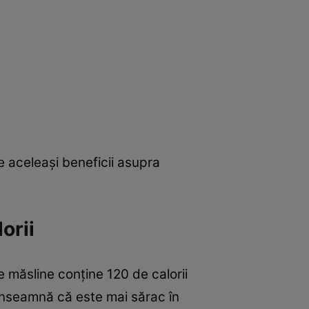
e aceleaşi beneficii asupra
orii
de măsline conţine 120 de calorii
 înseamnă că este mai sărac în