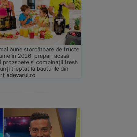
mai bune storcătoare de fructe
gume în 2026: prepari acasă
i proaspete și combinații fresh
unți treptat la băuturile din
rț
adevarul.ro