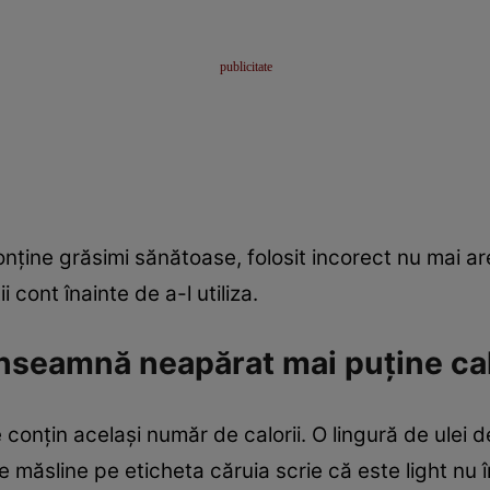
onţine grăsimi sănătoase, folosit incorect nu mai ar
i cont înainte de a-l utiliza.
înseamnă neapărat mai puţine cal
e conţin acelaşi număr de calorii. O lingură de ulei 
de măsline pe eticheta căruia scrie că este light nu