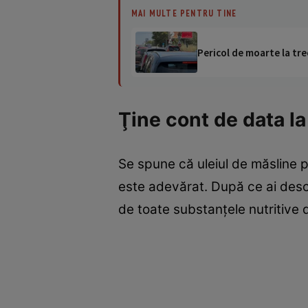
MAI MULTE PENTRU TINE
Pericol de moarte la tre
Ţine cont de data la
Se spune că uleiul de măsline 
este adevărat. După ce ai deschi
de toate substanţele nutritive d