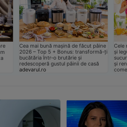
are
Cea mai bună mașină de făcut pâine
Cele 
2026 – Top 5 + Bonus: transformă-ți
și le
um
bucătăria într-o brutărie și
sucur
ta
redescoperă gustul pâinii de casă
și ren
adevarul.ro
come