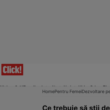
Ultima Oră!
Trending
Actualitate
Vedete
Video
Prime Ti
Home
Pentru Femei
Dezvoltare p
Ce trebuie să ştii de