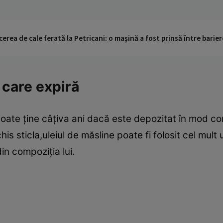
cerea de cale ferată la Petricani: o mașină a fost prinsă între barier
 care expiră
poate ţine câţiva ani dacă este depozitat în mod co
s sticla,uleiul de măsline poate fi folosit cel mult 
in compoziţia lui.