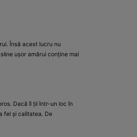
ui. Însă acest lucru nu
ăsline uşor amărui conţine mai
s. Dacă îl ţii într-un loc în
 fel şi calitatea. De