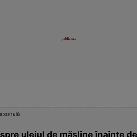
me
Sport
Stil de viață
Click! Pentru Femei
Click! Sănătate
ersonală
spre uleiul de măsline înainte de 