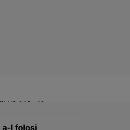
Click! Poftă Bună!
Contact
a-l folosi