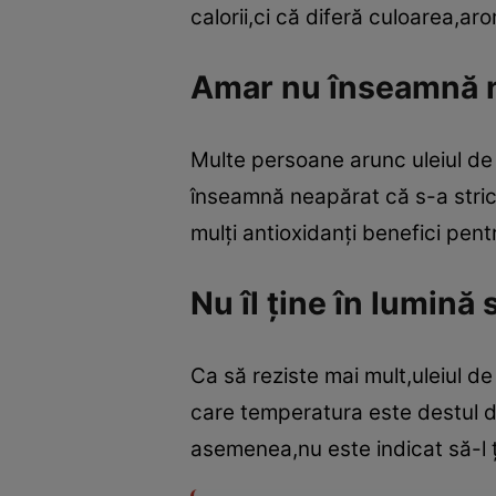
calorii,ci că diferă culoarea,a
Amar nu înseamnă n
Multe persoane arunc uleiul de 
înseamnă neapărat că s-a strica
mulţi antioxidanţi benefici pen
Nu îl ţine în lumină
Ca să reziste mai mult,uleiul de 
care temperatura este destul de 
asemenea,nu este indicat să-l ţii