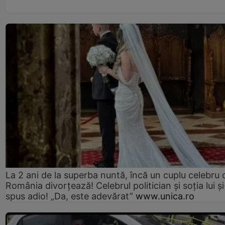
La 2 ani de la superba nuntă, încă un cuplu celebru 
România divorțează! Celebrul politician și soția lui ș
spus adio! „Da, este adevărat”
www.unica.ro