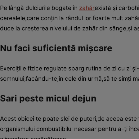
Pe lângă dulciurile bogate în
zahăr
există şi carbohi
cerealele,care conţin la rândul lor foarte mult zah
duce la creşterea nivelului de zahăr din sânge,şi a
Nu faci suficientă mişcare
Exerciţiile fizice regulate sparg rutina de zi cu zi şi
somnului,facându-te,în cele din urmă,să te simţi ma
Sari peste micul dejun
Acest obicei te poate slei de puteri,de aceea este f
organismului combustibilul necesar pentru a-ţi înc