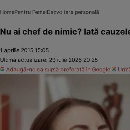
Home
Pentru Femei
Dezvoltare personală
Nu ai chef de nimic? Iată cauzele
1 aprilie 2015 15:05
Ultima actualizare:
29 iulie 2026 20:25
Adaugă-ne ca sursă preferată în Google
Urmă