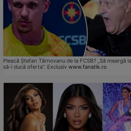
Pleacă Ștefan Târnovanu de la FCSB? „Să meargă la
să-i ducă oferta”. Exclusiv
www.fanatik.ro