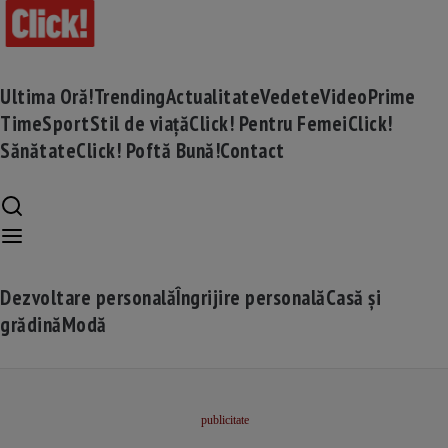
Ultima Oră!
Trending
Actualitate
Vedete
Video
Prime
Time
Sport
Stil de viață
Click! Pentru Femei
Click!
Sănătate
Click! Poftă Bună!
Contact
Dezvoltare personală
Îngrijire personală
Casă și
grădină
Modă