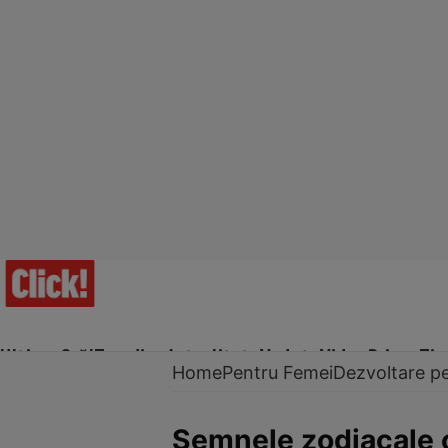
Ultima Oră!
Trending
Actualitate
Vedete
Video
Prime Ti
Home
Pentru Femei
Dezvoltare p
Semnele zodiacale c