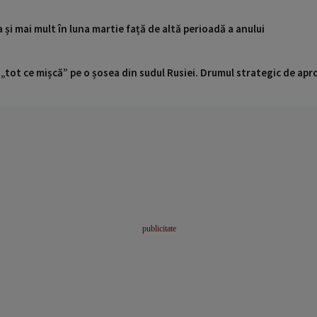
a și mai mult în luna martie față de altă perioadă a anului
 „tot ce mișcă” pe o șosea din sudul Rusiei. Drumul strategic de ap