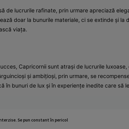
ă de lucrurile rafinate, prin urmare apreciază eleg
tează doar la bunurile materiale, ci se extinde și la
ească viața.
cces, Capricornii sunt atrași de lucrurile luxoase,
ârguincioși și ambițioși, prin urmare, se recompense
 în bunuri de lux și în experiențe inedite care să l
 interzise. Se pun constant în pericol