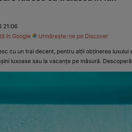
Modă
6 21:06
ă în Google
Urmărește-ne pe Discover
esc cu un trai decent, pentru alții obținerea luxulu
 mașini luxoase sau la vacanțe pe măsură. Descoperă