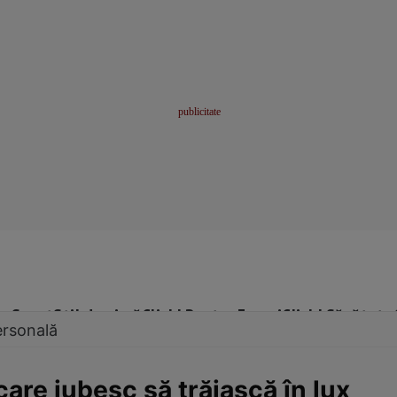
me
Sport
Stil de viață
Click! Pentru Femei
Click! Sănătate
ersonală
are iubesc să trăiască în lux