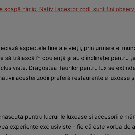
le scapă nimic. Nativii acestor zodii sunt fini observ
reciază aspectele fine ale vieții, prin urmare ei mu
 să trăiască în opulență și au o înclinație pentru țes
exclusiviste. Dragostea Taurilor pentru lux se extinde
tivii acestei zodii preferă restaurantele luxoase 
înnăscută pentru lucrurile luxoase și accesoriile mă
avea experiențe exclusiviste - fie că este vorba de 