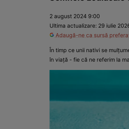
Dezvoltare personală
Îngrijire personală
Casă și grădină
2 august 2024 9:00
Ultima actualizare:
29 iulie 202
Adaugă-ne ca sursă preferat
În timp ce unii nativi se mulțum
în viață - fie că ne referim la