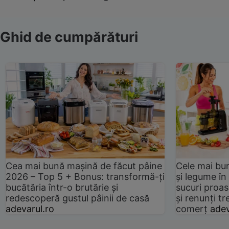
Ghid de cumpărături
Cea mai bună mașină de făcut pâine
Cele mai bu
2026 – Top 5 + Bonus: transformă-ți
și legume în
bucătăria într-o brutărie și
sucuri proas
redescoperă gustul pâinii de casă
și renunți tr
adevarul.ro
comerț
adev