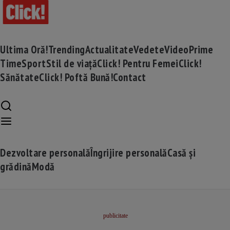
Ultima Oră!
Trending
Actualitate
Vedete
Video
Prime
Time
Sport
Stil de viață
Click! Pentru Femei
Click!
Sănătate
Click! Poftă Bună!
Contact
Dezvoltare personală
Îngrijire personală
Casă și
grădină
Modă