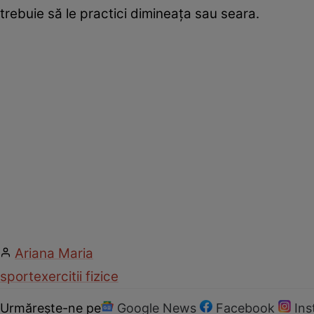
trebuie să le practici dimineaţa sau seara.
Ariana Maria
sport
exercitii fizice
Urmărește-ne pe
Google News
Facebook
In