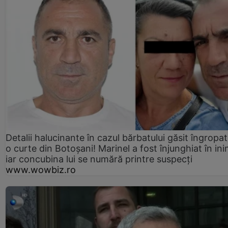
Detalii halucinante în cazul bărbatului găsit îngropat
o curte din Botoșani! Marinel a fost înjunghiat în ini
iar concubina lui se numără printre suspecți
www.wowbiz.ro