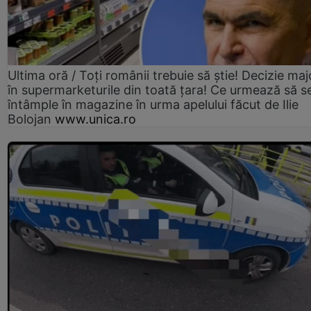
Ultima oră / Toți românii trebuie să știe! Decizie maj
în supermarketurile din toată țara! Ce urmează să s
întâmple în magazine în urma apelului făcut de Ilie
Bolojan
www.unica.ro