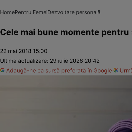
Home
Pentru Femei
Dezvoltare personală
Cele mai bune momente pentru 
22 mai 2018 15:00
Ultima actualizare:
29 iulie 2026 20:42
Adaugă-ne ca sursă preferată în Google
Urmă