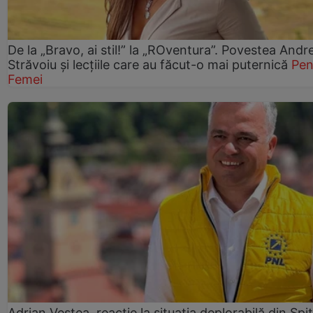
De la „Bravo, ai stil!” la „ROventura”. Povestea Andr
Străvoiu și lecțiile care au făcut-o mai puternică
Pen
Femei
Adrian Veștea, reacție la situația deplorabilă din Spit