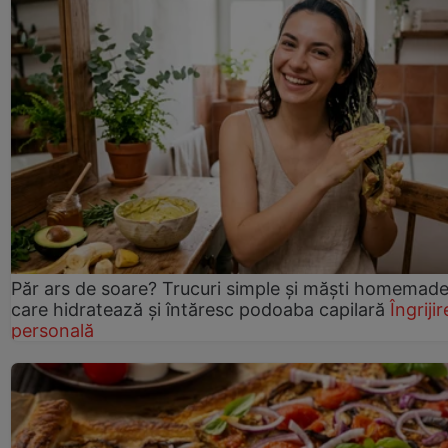
Păr ars de soare? Trucuri simple și măști homemad
care hidratează și întăresc podoaba capilară
Îngrijir
personală