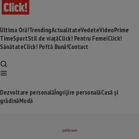
Ultima Oră!
Trending
Actualitate
Vedete
Video
Prime
Time
Sport
Stil de viață
Click! Pentru Femei
Click!
Sănătate
Click! Poftă Bună!
Contact
Dezvoltare personală
Îngrijire personală
Casă și
grădină
Modă