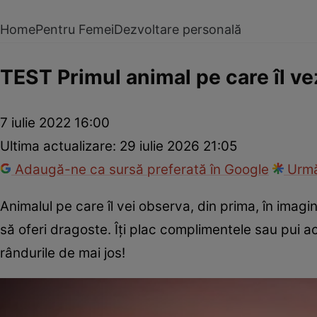
Home
Pentru Femei
Dezvoltare personală
TEST Primul animal pe care îl vez
7 iulie 2022 16:00
Ultima actualizare:
29 iulie 2026 21:05
Adaugă-ne ca sursă preferată în Google
Urmă
Animalul pe care îl vei observa, din prima, în imagin
să oferi dragoste. Îți plac complimentele sau pui 
rândurile de mai jos!