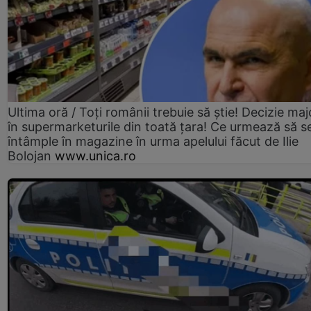
Ultima oră / Toți românii trebuie să știe! Decizie maj
în supermarketurile din toată țara! Ce urmează să s
întâmple în magazine în urma apelului făcut de Ilie
Bolojan
www.unica.ro