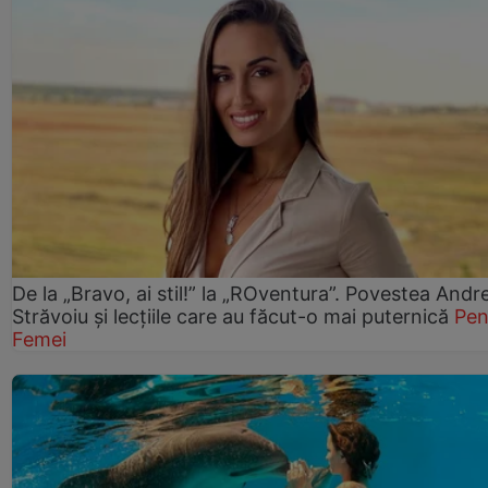
De la „Bravo, ai stil!” la „ROventura”. Povestea Andr
Străvoiu și lecțiile care au făcut-o mai puternică
Pen
Femei