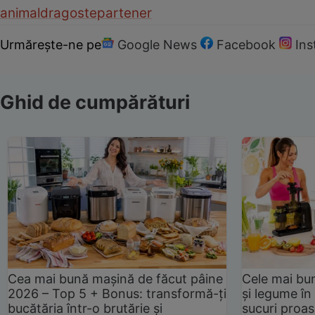
animal
dragoste
partener
Urmărește-ne pe
Google News
Facebook
In
Ghid de cumpărături
Cea mai bună mașină de făcut pâine
Cele mai bu
2026 – Top 5 + Bonus: transformă-ți
și legume în
bucătăria într-o brutărie și
sucuri proas