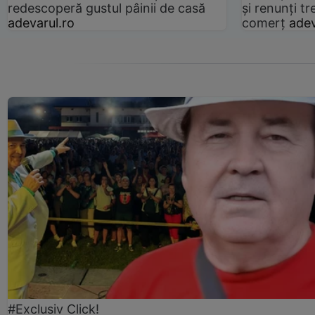
redescoperă gustul pâinii de casă
și renunți tr
adevarul.ro
comerț
adev
#Exclusiv Click!