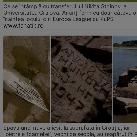
Ce se întâmplă cu transferul lui Nikita Stoinov la
Universitatea Craiova. Anunț ferm cu doar câteva o
înaintea jocului din Europa League cu KuPS
www.fanatik.ro
Epava unei nave a ieșit la suprafață în Croația, iar
"pietrele foametei", vechi de secole, au reapărut în R