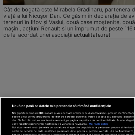
Cât de bogată este Mirabela Grădinaru, partenera 
viață a lui Nicușor Dan. Ce găsim în declarația de av
terenuri în Ilfov și Vaslui, două case moștenite, două
mașini, acțiuni Renault și un împrumut de peste 116
de lei acordat unei asociații
actualitate.net
Nouă ne pasă ca datele tale personale să rămână confidențiale
Noi și partenerii noștri
606
stocăm și/sau accesăm informații pe dispozitivul dvs., precum identificatorii
cookie unici pentru prelucrarea datelor cu caracter personal. Puteți accepta sau gestiona alegerile
dvs. făcând clic mai jos sau în orice moment, pe pagina cu politica de confidențialitate. Aceste alegeri
vor fi raportate partenerilor noștri și nu vă vor afecta navigarea.
Mai multe detalii
Noi si partenerii nostri (retelele de socializare si agentiile de publicitate partenere, precum si furnizorii
nostri de servicii de date analitice) prelucram date pentru a permite website-ului sa functioneze,
Din rețeaua Adevărul Holding:
Adevarul.ro
pentru a personaliza continutul si anunturile publicitare afisate in functie de interesele si/sau profilul