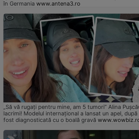
în Germania
www.antena3.ro
„Să vă rugați pentru mine, am 5 tumori” Alina Pușcău
lacrimi! Modelul internațional a lansat un apel, după
fost diagnosticată cu o boală gravă
www.wowbiz.r