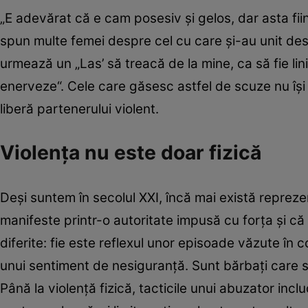
„E adevărat că e cam posesiv şi gelos, dar asta fii
spun multe femei despre cel cu care şi-au unit de
urmează un „Las’ să treacă de la mine, ca să fie lin
enerveze“. Cele care găsesc astfel de scuze nu îşi
liberă partenerului violent.
Violenţa nu este doar fizică
Deşi suntem în secolul XXI, încă mai există repreze
manifeste printr-o autoritate impusă cu forţa şi că
diferite: fie este reflexul unor episoade văzute în c
unui sentiment de nesiguranţă. Sunt bărbaţi care 
Până la violenţă fizică, tacticile unui abuzator incl