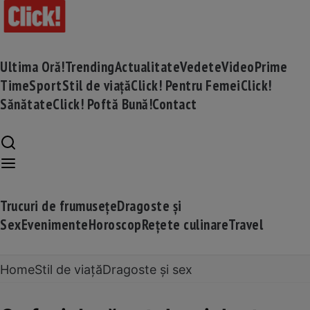
Ultima Oră!
Trending
Actualitate
Vedete
Video
Prime
Time
Sport
Stil de viață
Click! Pentru Femei
Click!
Sănătate
Click! Poftă Bună!
Contact
Trucuri de frumusețe
Dragoste și
Sex
Evenimente
Horoscop
Rețete culinare
Travel
Home
Stil de viață
Dragoste și sex