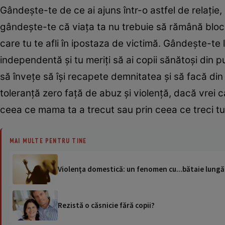
Gândeşte-te de ce ai ajuns într-o astfel de relaţie,
gândeşte-te că viaţa ta nu trebuie să rămână blocat
care tu te afli în ipostaza de victimă. Gândeşte-te l
independentă şi tu meriţi să ai copii sănătoşi din 
să înveţe să îşi recapete demnitatea şi să facă din
toleranţă zero faţă de abuz şi violenţă, dacă vrei ca
ceea ce mama ta a trecut sau prin ceea ce treci t
MAI MULTE PENTRU TINE
Violenţa domestică: un fenomen cu...bătaie lungă
Rezistă o căsnicie fără copii?