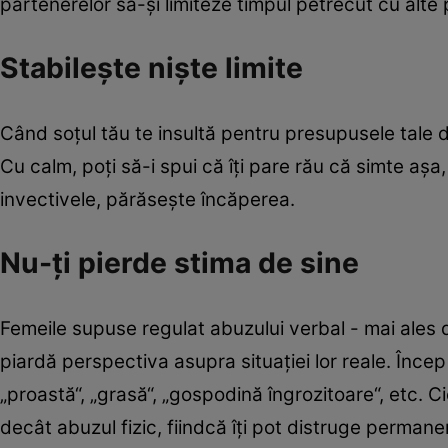
partenerelor să-şi limiteze timpul petrecut cu alte
Stabileşte nişte limite
Când soţul tău te insultă pentru presupusele tale 
Cu calm, poţi să-i spui că îţi pare rău că simte aş
invectivele, părăseşte încăperea.
Nu-ţi pierde stima de sine
Femeile supuse regulat abuzului verbal - mai ales d
piardă perspectiva asupra situaţiei lor reale. Înc
„proastă“, „grasă“, „gospodină îngrozitoare“, etc. Ci
decât abuzul fizic, fiindcă îţi pot distruge permane