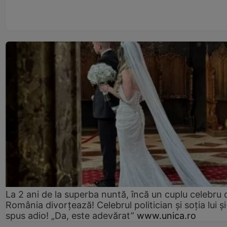
La 2 ani de la superba nuntă, încă un cuplu celebru 
România divorțează! Celebrul politician și soția lui ș
spus adio! „Da, este adevărat”
www.unica.ro