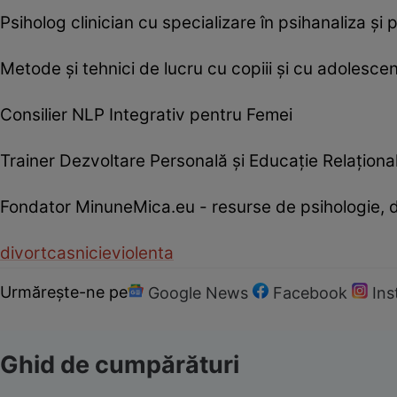
Psiholog clinician cu specializare în psihanaliza şi 
Metode şi tehnici de lucru cu copiii şi cu adolescen
Consilier NLP Integrativ pentru Femei
Trainer Dezvoltare Personală şi Educaţie Relaţiona
Fondator MinuneMica.eu - resurse de psihologie, d
divort
casnicie
violenta
Urmărește-ne pe
Google News
Facebook
In
Ghid de cumpărături