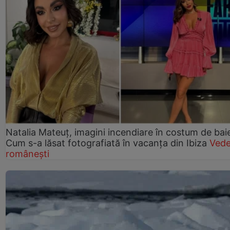
Natalia Mateuț, imagini incendiare în costum de bai
Cum s-a lăsat fotografiată în vacanța din Ibiza
Vede
românești