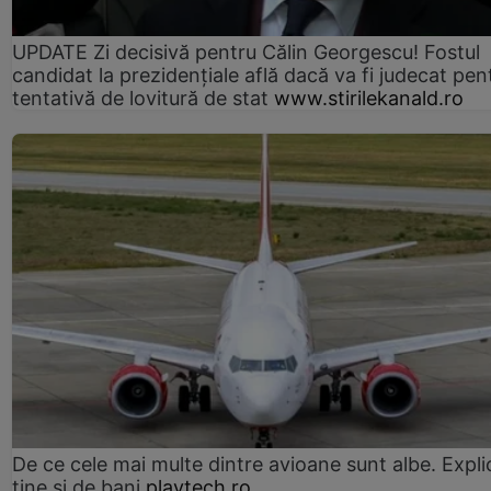
UPDATE Zi decisivă pentru Călin Georgescu! Fostul
candidat la prezidențiale află dacă va fi judecat pen
tentativă de lovitură de stat
www.stirilekanald.ro
De ce cele mai multe dintre avioane sunt albe. Expli
ține și de bani
playtech.ro