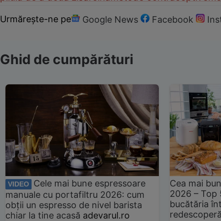
Urmărește-ne pe
Google News
Facebook
In
Ghid de cumpărături
Cele mai bune espressoare
Cea mai bun
VIDEO
2026 – Top 
manuale cu portafiltru 2026: cum
bucătăria înt
obții un espresso de nivel barista
redescoperă 
chiar la tine acasă
adevarul.ro