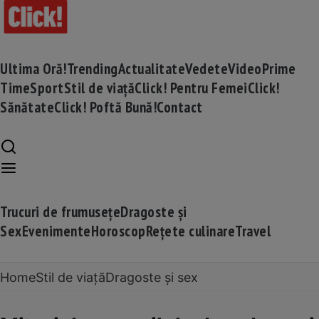
Ultima Oră!
Trending
Actualitate
Vedete
Video
Prime
Time
Sport
Stil de viață
Click! Pentru Femei
Click!
Sănătate
Click! Poftă Bună!
Contact
Trucuri de frumusețe
Dragoste și
Sex
Evenimente
Horoscop
Rețete culinare
Travel
Home
Stil de viață
Dragoste și sex