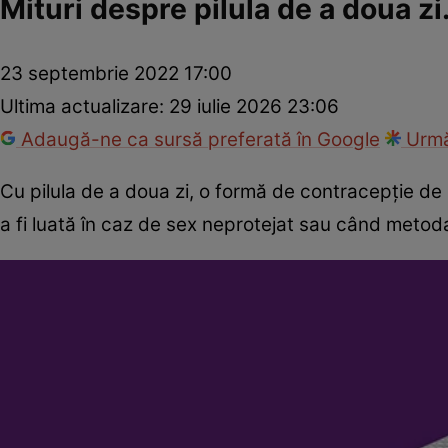
Mituri despre pilula de a doua zi
23 septembrie 2022 17:00
Ultima actualizare:
29 iulie 2026 23:06
Adaugă-ne ca sursă preferată în Google
Urmă
Cu pilula de a doua zi, o formă de contracepție de 
a fi luată în caz de sex neprotejat sau când metod