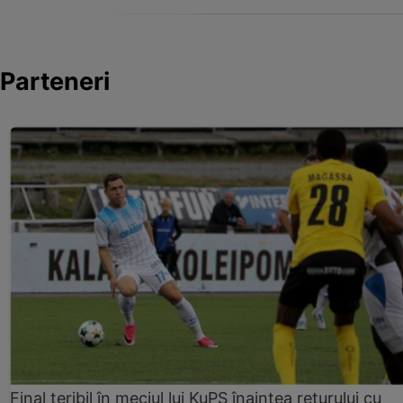
Parteneri
Final teribil în meciul lui KuPS înaintea returului cu