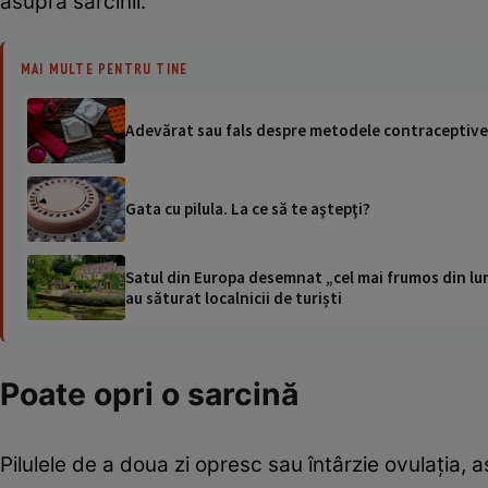
asupra sarcinii.
MAI MULTE PENTRU TINE
Adevărat sau fals despre metodele contraceptive? 
Gata cu pilula. La ce să te aştepţi?
Satul din Europa desemnat „cel mai frumos din lum
au săturat localnicii de turiști
Poate opri o sarcină
Pilulele de a doua zi opresc sau întârzie ovulația, a