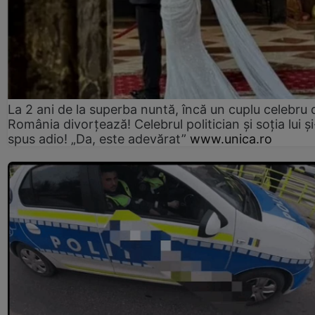
La 2 ani de la superba nuntă, încă un cuplu celebru 
România divorțează! Celebrul politician și soția lui ș
spus adio! „Da, este adevărat”
www.unica.ro