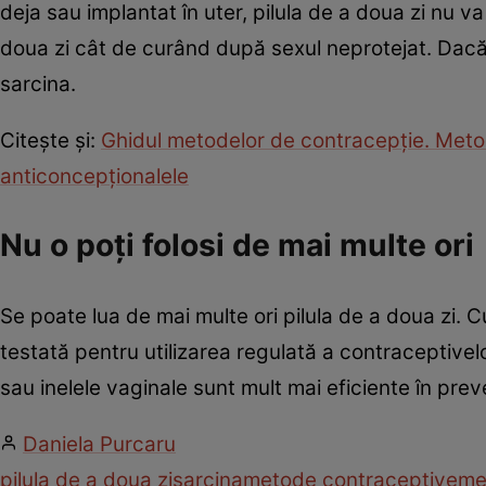
deja sau implantat în uter, pilula de a doua zi nu v
doua zi cât de curând după sexul neprotejat. Dacă 
sarcina.
Citeşte şi:
Ghidul metodelor de contracepţie. Metod
anticoncepţionalele
Nu o poți folosi de mai multe ori
Se poate lua de mai multe ori pilula de a doua zi. 
testată pentru utilizarea regulată a contraceptivel
sau inelele vaginale sunt mult mai eficiente în preve
Daniela Purcaru
pilula de a doua zi
sarcina
metode contraceptive
me