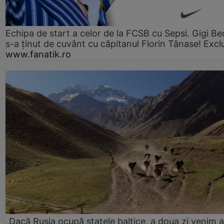
Echipa de start a celor de la FCSB cu Sepsi. Gigi Bec
s-a ținut de cuvânt cu căpitanul Florin Tănase! Excl
www.fanatik.ro
„Dacă Rusia ocupă statele baltice, a doua zi venim ai