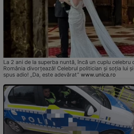
La 2 ani de la superba nuntă, încă un cuplu celebru 
România divorțează! Celebrul politician și soția lui ș
spus adio! „Da, este adevărat”
www.unica.ro