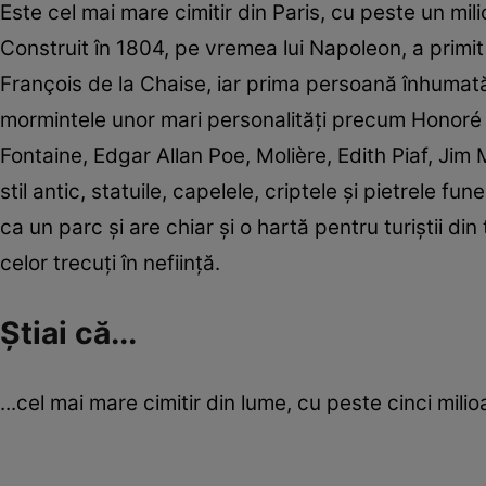
Este cel mai mare cimitir din Paris, cu peste un mil
Construit în 1804, pe vremea lui Napoleon, a primit
François de la Chaise, iar prima persoană înhumată a
mormintele unor mari personalităţi precum Honoré 
Fontaine, Edgar Allan Poe, Molière, Edith Piaf, Ji
stil antic, statuile, capelele, criptele şi pietrele fu
ca un parc şi are chiar şi o hartă pentru turiştii di
celor trecuţi în nefiinţă.
Ştiai că...
...cel mai mare cimitir din lume, cu peste cinci milio