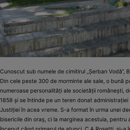
Cunoscut sub numele de cimitirul „Şerban Vodă“, Bel
Din cele peste 300 de morminte ale sale, o bună p
numeroase personalităţi ale societăţii româneşti, de la
1858 şi se întinde pe un teren donat administraţiei l
Justiţiei în acea vreme. S-a format în urma unei de
bisericile din oraş, ci la marginea acestuia, pentru 
început când primarul de atunci, C.A.Rosetti, şi-a 