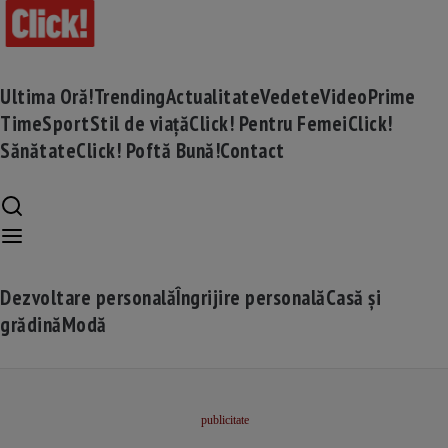
Ultima Oră!
Trending
Actualitate
Vedete
Video
Prime
Time
Sport
Stil de viață
Click! Pentru Femei
Click!
Sănătate
Click! Poftă Bună!
Contact
Dezvoltare personală
Îngrijire personală
Casă și
grădină
Modă