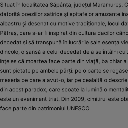
Situat în localitatea Săpânţa, judeţul Maramureş, Ci
datorită poeziilor satirice şi epitafelor amuzante i
albastru şi desenat cu motive tradiţionale, locul da
Pătraş, care s-ar fi inspirat din cultura dacilor câ
decedat şi să transpună în lucrările sale esenţa vie
dincolo, o şansă a celui decedat de a se întâlni cu
înţeles că moartea face parte din viaţă, ba chiar a l
sunt pictate pe ambele părţi: pe o parte se regăseş
meseria pe care a avut-o, iar pe cealaltă o descriere
din acest paradox, care scoate la lumină o mentalita
este un eveniment trist. Din 2009, cimitirul este obi
face parte din patrimoniul UNESCO.