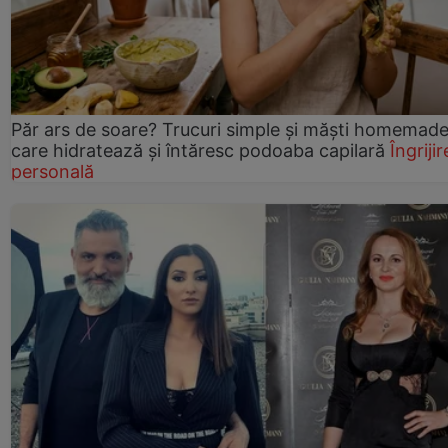
Păr ars de soare? Trucuri simple și măști homemad
care hidratează și întăresc podoaba capilară
Îngrijir
personală