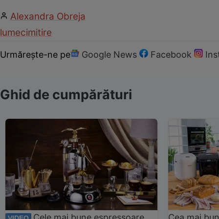
Alexandra Obreja
lume
cimitire
Urmărește-ne pe
Google News
Facebook
In
Ghid de cumpărături
Cele mai bune espressoare
Cea mai bun
VIDEO