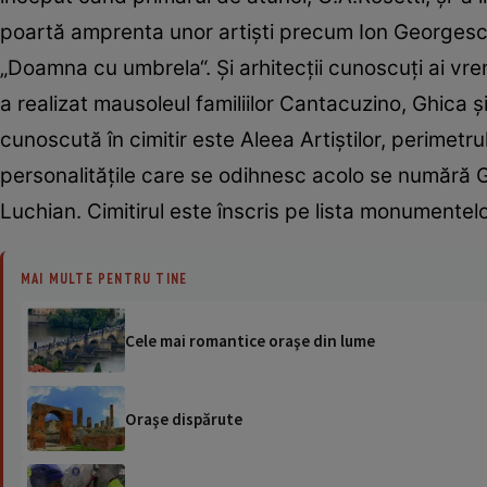
poartă amprenta unor artişti precum Ion Georgescu,
„Doamna cu umbrela“. Şi arhitecţii cunoscuţi ai v
a realizat mausoleul familiilor Cantacuzino, Ghica şi
cunoscută în cimitir este Aleea Artiştilor, perimetru
personalităţile care se odihnesc acolo se numără
Luchian. Cimitirul este înscris pe lista monumentelo
MAI MULTE PENTRU TINE
Cele mai romantice oraşe din lume
Oraşe dispărute