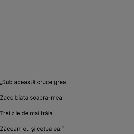
„Sub această cruce grea
Zace biata soacră-mea
Trei zile de mai trăia
Zăceam eu şi cetea ea.“