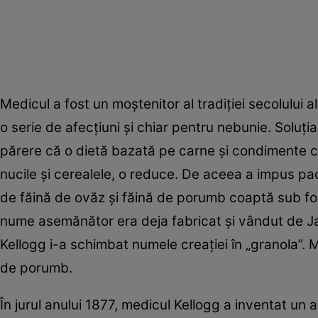
Medicul a fost un moştenitor al tradiţiei secolului
o serie de afecţiuni şi chiar pentru nebunie. Soluţi
părere că o dietă bazată pe carne şi condimente c
nucile şi cerealele, o reduce. De aceea a impus pa
de făină de ovăz şi făină de porumb coaptă sub for
nume asemănător era deja fabricat şi vândut de Ja
Kellogg i-a schimbat numele creaţiei în „granola”. 
de porumb.
În jurul anului 1877, medicul Kellogg a inventat un