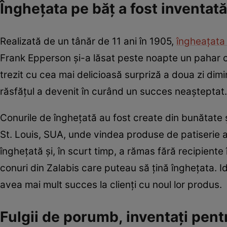
Îngheţata pe băţ a fost inventat
Realizată de un tânăr de 11 ani în 1905,
îngheaţata
Frank Epperson şi-a lăsat peste noapte un pahar c
trezit cu cea mai delicioasă surpriză a doua zi dim
răsfăţul a devenit în curând un succes neaşteptat.
Conurile de îngheţată au fost create din bunătate ş
St. Louis, SUA, unde vindea produse de patiserie 
îngheţată şi, în scurt timp, a rămas fără recipiente 
conuri din Zalabis care puteau să ţină îngheţata. I
avea mai mult succes la clienţi cu noul lor produs.
Fulgii de porumb, inventaţi pent