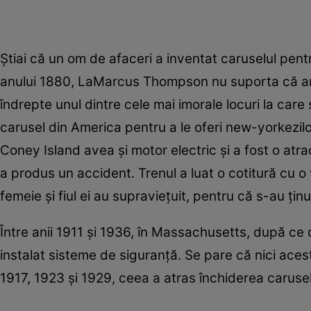
Ştiai că un om de afaceri a inventat caruselul pent
anului 1880, LaMarcus Thompson nu suporta că amer
îndrepte unul dintre cele mai imorale locuri la car
carusel din America pentru a le oferi new-yorkezilo
Coney Island avea şi motor electric şi a fost o atra
a produs un accident. Trenul a luat o cotitură cu 
femeie şi fiul ei au supravieţuit, pentru că s-au ţin
Între anii 1911 şi 1936, în Massachusetts, după ce d
instalat sisteme de siguranţă. Se pare că nici acest
1917, 1923 şi 1929, ceea a atras închiderea carusel