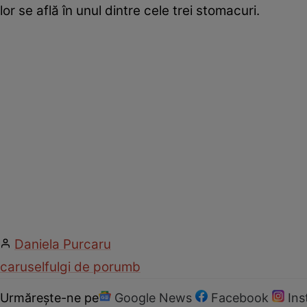
lor se află în unul dintre cele trei stomacuri.
Daniela Purcaru
carusel
fulgi de porumb
Urmărește-ne pe
Google News
Facebook
In