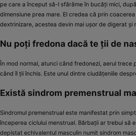
pe care a început să-l sfărâme în bucăţi mici, după
dimensiune prea mare. El credea că prin coacerea c
dextrinizare, acestea devin mai uşor de digerat şi
Nu poţi fredona dacă te ții de na
În mod normal, atunci când fredonezi, aerul trece p
când îl ţii închis. Este unul dintre ciudăţeniile des
Există sindrom premenstrual ma
Sindromul premenstrual este manifestat prin simp
începerea ciclului menstrual. Bărbații ar trebui s
depistat echivalentul masculin numit sindrom mascul