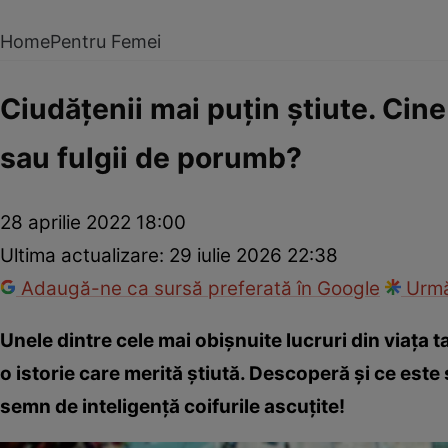
Home
Pentru Femei
Ciudăţenii mai puţin ştiute. Cine
sau fulgii de porumb?
28 aprilie 2022 18:00
Ultima actualizare:
29 iulie 2026 22:38
Adaugă-ne ca sursă preferată în Google
Urmă
Unele dintre cele mai obişnuite lucruri din viaţa t
o istorie care merită ştiută. Descoperă şi ce est
semn de inteligenţă coifurile ascuţite!