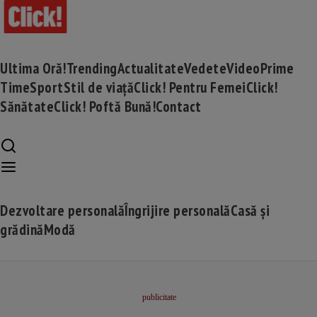
Ultima Oră!
Trending
Actualitate
Vedete
Video
Prime
Time
Sport
Stil de viață
Click! Pentru Femei
Click!
Sănătate
Click! Poftă Bună!
Contact
Dezvoltare personală
Îngrijire personală
Casă și
grădină
Modă