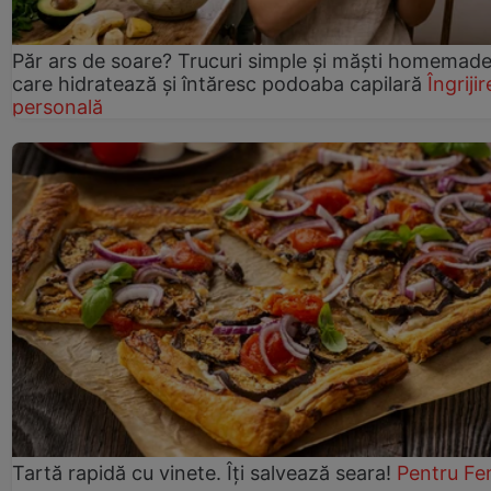
Păr ars de soare? Trucuri simple și măști homemad
care hidratează și întăresc podoaba capilară
Îngrijir
personală
Tartă rapidă cu vinete. Îți salvează seara!
Pentru Fe