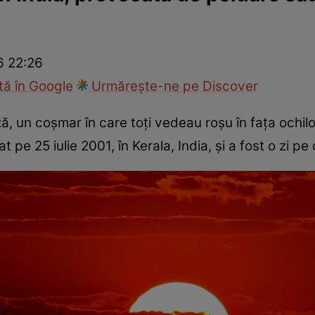
cop
Rețete culinare
Travel
6 22:26
ă în Google
Urmărește-ne pe Discover
ză, un coșmar în care toți vedeau roșu în fața ochil
at pe 25 iulie 2001, în Kerala, India, și a fost o zi p