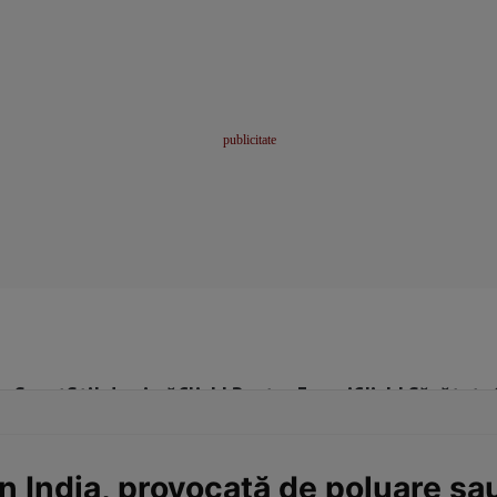
me
Sport
Stil de viață
Click! Pentru Femei
Click! Sănătate
n India, provocată de poluare sa