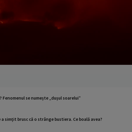
ri? Fenomenul se numește „dușul soarelui”
a simţit brusc că o strânge bustiera. Ce boală avea?