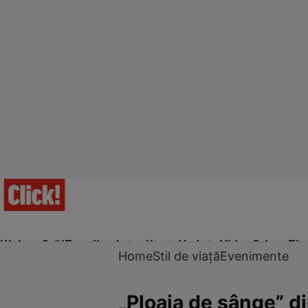
Ultima Oră!
Trending
Actualitate
Vedete
Video
Prime Ti
Home
Stil de viață
Evenimente
„Ploaia de sânge” di