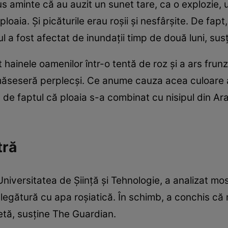
us aminte că au auzit un sunet tare, ca o explozie, 
ploaia. Și picăturile erau roșii și nesfârșite. De fa
ul a fost afectat de inundații timp de două luni, su
 hainele oamenilor într-o tentă de roz și a ars frun
ămăseseră perplecși. Ce anume cauza acea culoare a
a de faptul că ploaia s-a combinat cu nisipul din Ar
stră
Universitatea de Șiință și Tehnologie, a analizat mos
o legătură cu apa roșiatică. În schimb, a conchis că
etă, susține The Guardian.