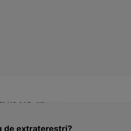
Click! Poftă Bună!
Contact
u de extratereștri?