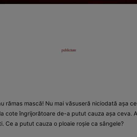
 au rămas mască! Nu mai văsuseră niciodată așa cev
la cote îngrijorătoare de-a putut cauza așa ceva. A
ti. Ce a putut cauza o ploaie roșie ca sângele?