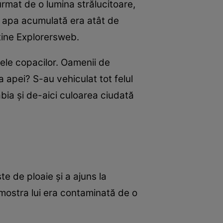
urmat de o lumina strălucitoare,
pt, apa acumulată era atât de
sține Explorersweb.
zele copacilor. Oamenii de
 apei? S-au vehiculat tot felul
abia și de-aici culoarea ciudată
te de ploaie și a ajuns la
 mostra lui era contaminată de o