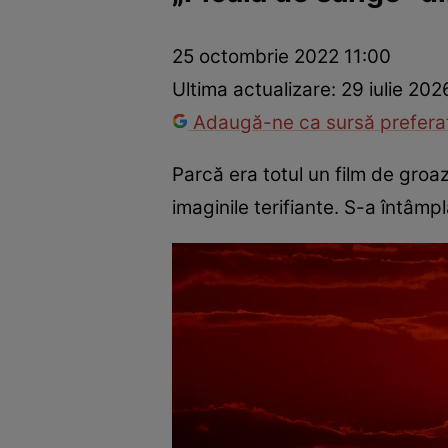
Trucuri de frumusețe
Dragoste și Sex
Evenimente
Horos
25 octombrie 2022 11:00
Ultima actualizare:
29 iulie 202
Adaugă-ne ca sursă preferat
Parcă era totul un film de groa
imaginile terifiante. S-a întâmpl