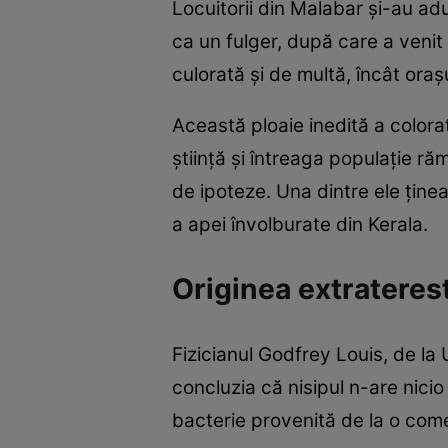
Locuitorii din Malabar și-au ad
ca un fulger, după care a venit 
culorată și de multă, încât oraș
Această ploaie inedită a colorat
știință și întreaga populație r
de ipoteze. Una dintre ele ține
a apei învolburate din Kerala.
Originea extratere
Fizicianul Godfrey Louis, de la 
concluzia că nisipul n-are nici
bacterie provenită de la o com