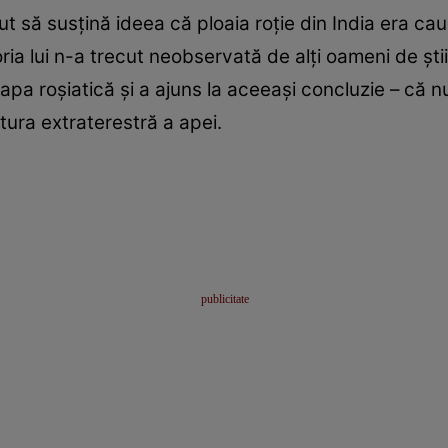
t să susțină ideea că ploaia roție din India era cau
ria lui n-a trecut neobservată de alți oameni de știi
apa roșiatică și a ajuns la aceeași concluzie – că nu 
atura extraterestră a apei.