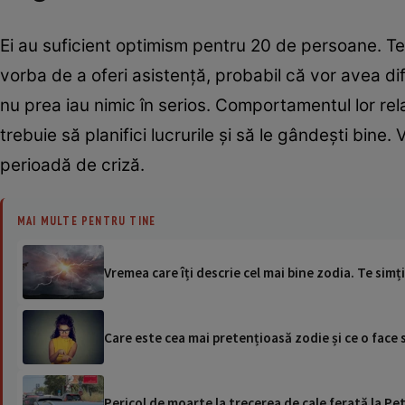
Ei au suficient optimism pentru 20 de persoane. Te vo
vorba de a oferi asistență, probabil că vor avea dif
nu prea iau nimic în serios. Comportamentul lor rel
trebuie să planifici lucrurile și să le gândeşti bin
perioadă de criză.
MAI MULTE PENTRU TINE
Vremea care îți descrie cel mai bine zodia. Te sim
Care este cea mai pretențioasă zodie și ce o face 
Pericol de moarte la trecerea de cale ferată la Pet