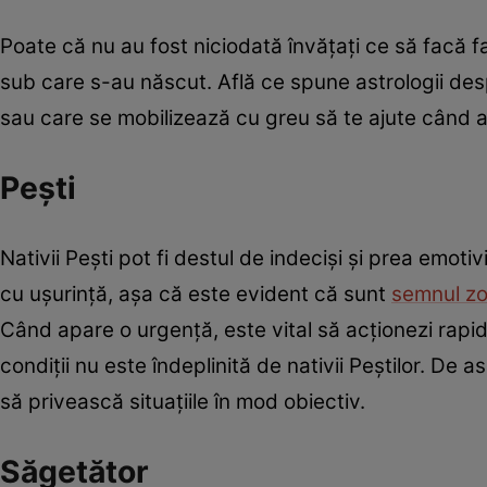
Poate că nu au fost niciodată învățați ce să facă f
sub care s-au născut. Află ce spune astrologii despr
sau care se mobilizează cu greu să te ajute când a
Peşti
Nativii Peşti pot fi destul de indecişi şi prea emotiv
cu ușurință, așa că este evident că sunt
semnul z
Când apare o urgenţă, este vital să acționezi rapid 
condiţii nu este îndeplinită de nativii Peștilor. De
să privească situațiile în mod obiectiv.
Săgetător