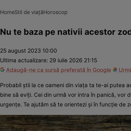
Home
Stil de viață
Horoscop
Nu te baza pe nativii acestor zodi
25 august 2023 10:00
Ultima actualizare:
29 iulie 2026 21:15
Adaugă-ne ca sursă preferată în Google
Urmă
Probabil știi la ce oameni din viața ta te-ai putea a
bine să eviți. Cei din urmă vor intra în panică, vor 
urgențe. Te ajutăm să te orientezi şi în funcţie de zo