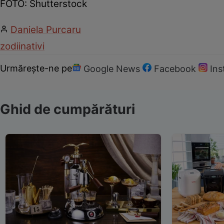
FOTO: Shutterstock
Daniela Purcaru
zodii
nativi
Urmărește-ne pe
Google News
Facebook
In
Ghid de cumpărături