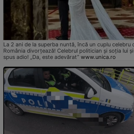
La 2 ani de la superba nuntă, încă un cuplu celebru 
România divorțează! Celebrul politician și soția lui ș
spus adio! „Da, este adevărat”
www.unica.ro