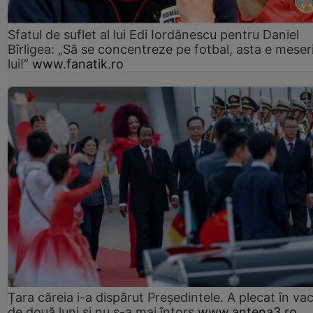
Sfatul de suflet al lui Edi Iordănescu pentru Daniel
Bîrligea: „Să se concentreze pe fotbal, asta e meser
lui!”
www.fanatik.ro
Țara căreia i-a dispărut Președintele. A plecat în va
de două luni și nu s-a mai întors
www.antena3.ro