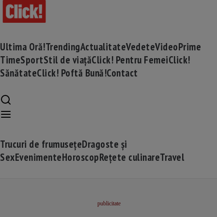
Ultima Oră!
Trending
Actualitate
Vedete
Video
Prime
Time
Sport
Stil de viață
Click! Pentru Femei
Click!
Sănătate
Click! Poftă Bună!
Contact
Trucuri de frumusețe
Dragoste și
Sex
Evenimente
Horoscop
Rețete culinare
Travel