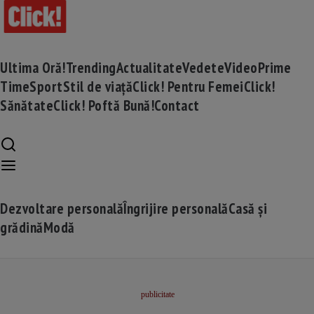
Ultima Oră!
Trending
Actualitate
Vedete
Video
Prime
Time
Sport
Stil de viață
Click! Pentru Femei
Click!
Sănătate
Click! Poftă Bună!
Contact
Dezvoltare personală
Îngrijire personală
Casă și
grădină
Modă