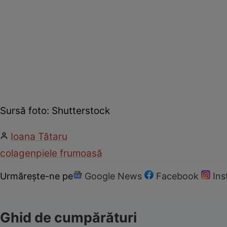
Sursă foto: Shutterstock
Ioana Tătaru
colagen
piele frumoasă
Urmărește-ne pe
Google News
Facebook
In
Ghid de cumpărături