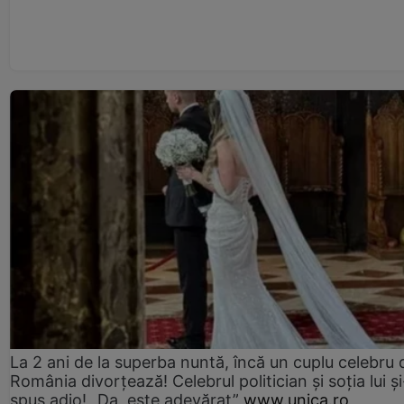
La 2 ani de la superba nuntă, încă un cuplu celebru 
România divorțează! Celebrul politician și soția lui ș
spus adio! „Da, este adevărat”
www.unica.ro