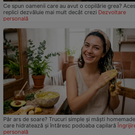
Ce spun oamenii care au avut o copilărie grea? Ace
replici dezvăluie mai mult decât crezi
Dezvoltare
personală
Păr ars de soare? Trucuri simple și măști homemad
care hidratează și întăresc podoaba capilară
Îngrijir
personală