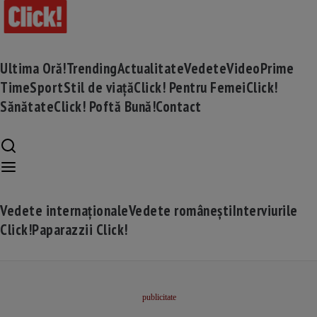
Ultima Oră!
Trending
Actualitate
Vedete
Video
Prime
Time
Sport
Stil de viață
Click! Pentru Femei
Click!
Sănătate
Click! Poftă Bună!
Contact
Vedete internaționale
Vedete românești
Interviurile
Click!
Paparazzii Click!