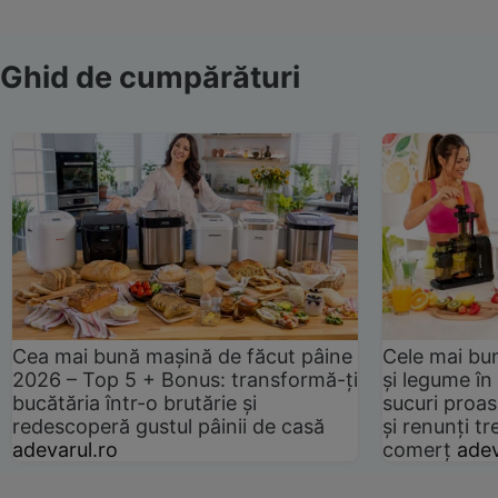
Ghid de cumpărături
Cea mai bună mașină de făcut pâine
Cele mai bu
2026 – Top 5 + Bonus: transformă-ți
și legume în
bucătăria într-o brutărie și
sucuri proas
redescoperă gustul pâinii de casă
și renunți tr
adevarul.ro
comerț
adev