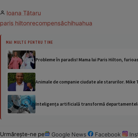
Ioana Tătaru
paris hilton
recompensă
chihuahua
MAI MULTE PENTRU TINE
Probleme în paradis! Mama lui Paris Hilton, furioas
Animale de companie ciudate ale starurilor. Mike T
Inteligența artificială transformă departamentele
Urmărește-ne pe
Google News
Facebook
In