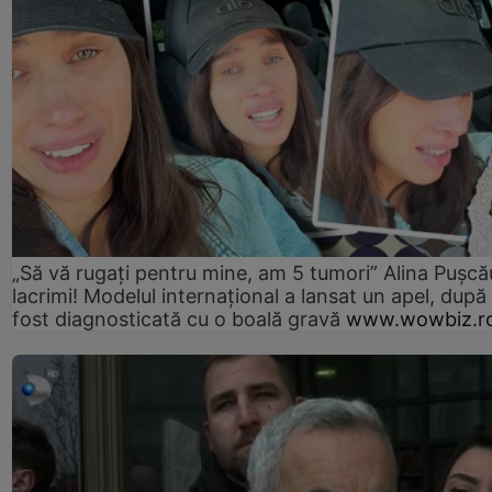
„Să vă rugați pentru mine, am 5 tumori” Alina Pușcău
lacrimi! Modelul internațional a lansat un apel, după
fost diagnosticată cu o boală gravă
www.wowbiz.r