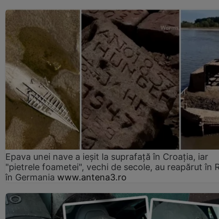
Epava unei nave a ieșit la suprafață în Croația, iar
"pietrele foametei", vechi de secole, au reapărut în R
în Germania
www.antena3.ro