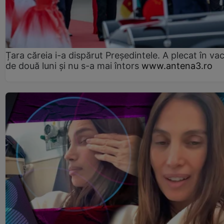
Țara căreia i-a dispărut Președintele. A plecat în va
de două luni și nu s-a mai întors
www.antena3.ro