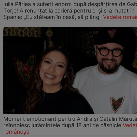
Iulia Pârlea a suferit enorm după despărțirea de Gab
Torje! A renunțat la carieră pentru el și s-a mutat în
Spania: „Eu stăteam în casă, să plâng”
Vedete româ
Moment emoționant pentru Andra și Cătălin Măruță!
reînnoiesc jurămintele după 18 ani de căsnicie
Vede
românești