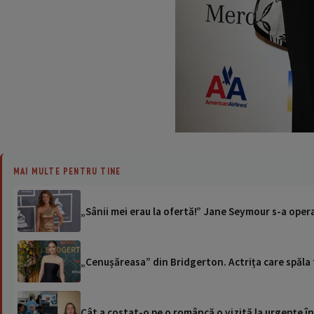
MAI MULTE PENTRU TINE
„Sânii mei erau la ofertă!” Jane Seymour s-a oper
„Cenușăreasa” din Bridgerton. Actrița care spăla 
Cât a costat-o pe o româncă o vizită la urgențe în