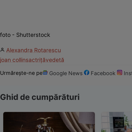
foto - Shutterstock
Alexandra Rotarescu
joan collins
actriță
vedetă
Urmărește-ne pe
Google News
Facebook
In
Ghid de cumpărături