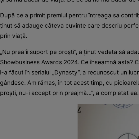
După ce a primit premiul pentru întreaga sa contribuț
ținut să adauge câteva cuvinte care descriu perfect
prin viață.
„Nu prea îi suport pe proști”, a ținut vedeta să ada
Showbusiness Awards 2024. Ce înseamnă asta? Cea c
l-a făcut în serialul „Dynasty”, a recunoscut un lu
gândesc. Am rămas, în tot acest timp, cu picioarel
proști, nu-i accept prin preajmă...”, a completat ea.