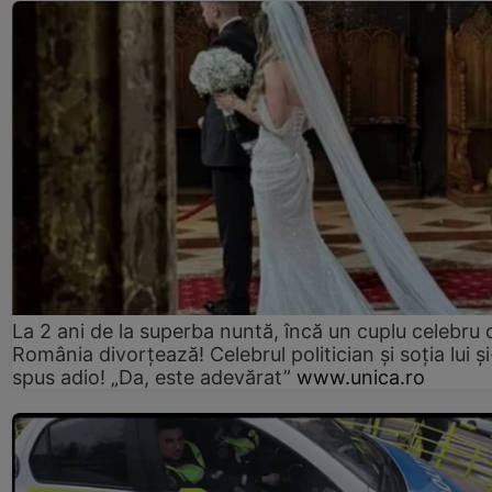
La 2 ani de la superba nuntă, încă un cuplu celebru 
România divorțează! Celebrul politician și soția lui ș
spus adio! „Da, este adevărat”
www.unica.ro