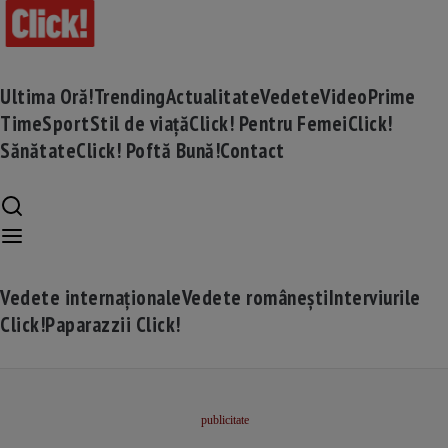
Ultima Oră!
Trending
Actualitate
Vedete
Video
Prime
Time
Sport
Stil de viață
Click! Pentru Femei
Click!
Sănătate
Click! Poftă Bună!
Contact
Vedete internaționale
Vedete românești
Interviurile
Click!
Paparazzii Click!