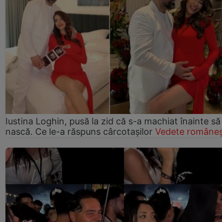
Iustina Loghin, pusă la zid că s-a machiat înainte să
nască. Ce le-a răspuns cârcotașilor
Vedete româneș