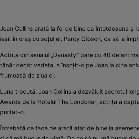
Joan Collins arată la fel de bine ca întotdeauna și l
ieșit în oraș cu soțul ei, Percy Gibson, ca să ia împ
Actrița din serialul „Dynasty” pare cu 40 de ani mai
tânăr decât vedeta, a însoțit-o pe Joan la cina ani
frumoasă de ziua ei.
Luna trecută, Joan Collins a dezvăluit secretul lon
Awards de la Hotelul The Londoner, actrița a captat 
purtat-o.
Întrebată ce face de arată atât de bine la asemene
și să mă bucur de viață. De ce să nu mă bucur de vi