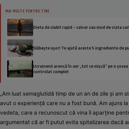
MAI MULTE PENTRU TINE
Dieta de slabit rapid – calvar sau mod de viata s
Slăbeşte uşor! Te ajută aceste 5 ingrediente de pus
Ucrainenii aruncă în aer „tot ce mișcă” pe o șose
controlat complet
„Am luat semaglutidă timp de un an de zile și am s
avut o experiență care nu a fost bună. Am ajuns la 
vedeta, care a recunoscut că vina îi aparține pentru
argumentat că ar fi putut evita spitalizarea dacă a