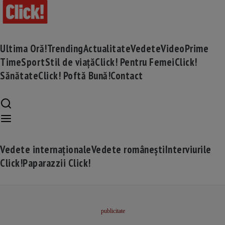
Ultima Oră!
Trending
Actualitate
Vedete
Video
Prime
Time
Sport
Stil de viață
Click! Pentru Femei
Click!
Sănătate
Click! Poftă Bună!
Contact
Vedete internaționale
Vedete românești
Interviurile
Click!
Paparazzii Click!