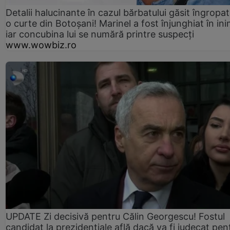
Detalii halucinante în cazul bărbatului găsit îngropat
o curte din Botoșani! Marinel a fost înjunghiat în ini
iar concubina lui se numără printre suspecți
www.wowbiz.ro
UPDATE Zi decisivă pentru Călin Georgescu! Fostul
candidat la prezidențiale află dacă va fi judecat pen