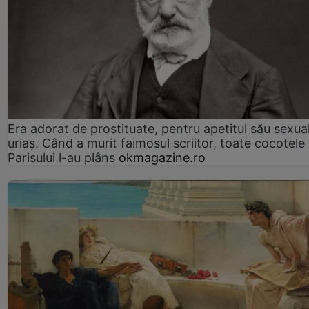
Era adorat de prostituate, pentru apetitul său sexua
uriaș. Când a murit faimosul scriitor, toate cocotele
Parisului l-au plâns
okmagazine.ro