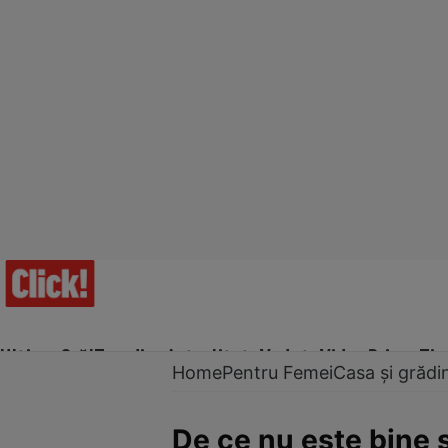
Ultima Oră!
Trending
Actualitate
Vedete
Video
Prime Ti
Home
Pentru Femei
Casa și grădi
De ce nu este bine 