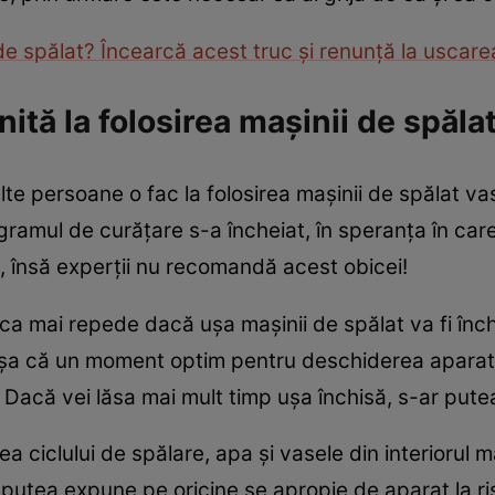
e spălat? Încearcă acest truc și renunță la uscar
nită la folosirea mașinii de spăl
lte persoane o fac la folosirea mașinii de spălat v
ramul de curățare s-a încheiat, în speranța în car
ă, însă experții nu recomandă acest obicei!
ca mai repede dacă ușa mașinii de spălat va fi închi
 așa că un moment optim pentru deschiderea aparat
e. Dacă vei lăsa mai mult timp ușa închisă, s-ar pu
ea ciclului de spălare, apa și vasele din interiorul 
 ar putea expune pe oricine se apropie de aparat la 