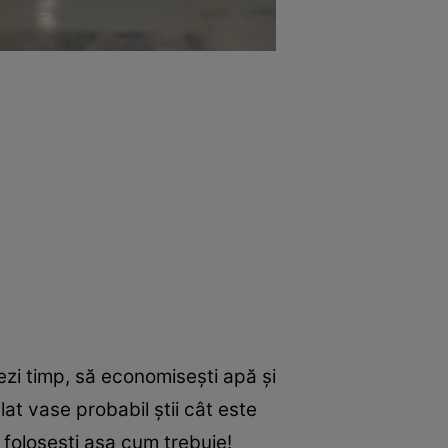
ezi timp, să economisești apă și
at vase probabil știi cât este
o folosești așa cum trebuie!