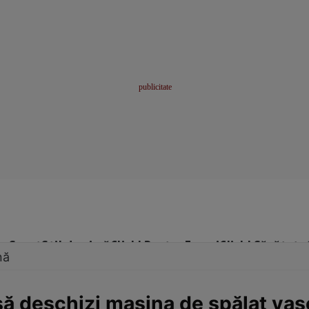
me
Sport
Stil de viață
Click! Pentru Femei
Click! Sănătate
nă
să deschizi mașina de spălat vas