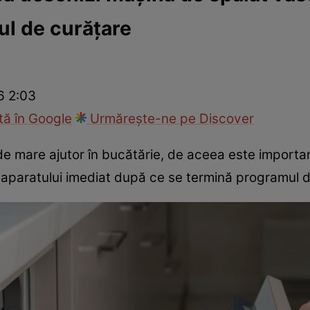
ul de curățare
Modă
6 2:03
ă în Google
Urmărește-ne pe Discover
de mare ajutor în bucătărie, de aceea este important
a aparatului imediat după ce se termină programul d