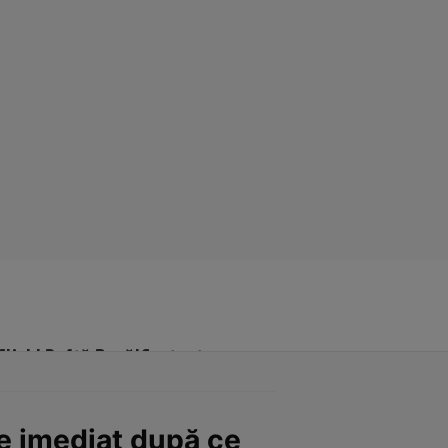
Click! Poftă Bună!
Contact
e imediat după ce