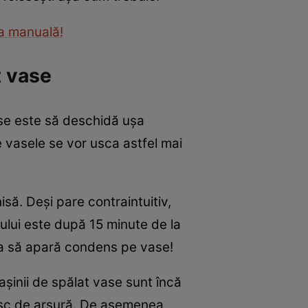
ea manuală!
at vase
ase este să deschidă ușa
e vasele se vor usca astfel mai
să. Deși pare contraintuitiv,
ului este după 15 minute de la
tea să apară condens pe vase!
mașinii de spălat vase sunt încă
risc de arsură. De asemenea,