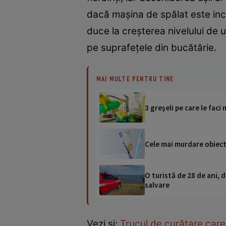
dacă mașina de spălat este inco
duce la creșterea nivelului de
pe suprafețele din bucătărie.
MAI MULTE PENTRU TINE
3 greşeli pe care le faci
Cele mai murdare obiecte
O turistă de 28 de ani, d
salvare
Vezi și:
Trucul de curățare care