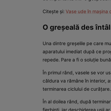
Citește și:
Vase ude în mașina d
O greșeală des întâl
Una dintre greșelile pe care mu
aparatului imediat după ce prog
repede. Pare a fi o soluție bun
În primul rând, vasele se vor us
căldura va rămâne în interior,
terminarea ciclului de curățar
În al doilea rând, după terminar
fierbinți, iar deschiderea ușii