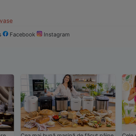
vase
s
Facebook
Instagram
are
Cea mai bună mașină de făcut pâine
Cele 