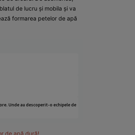
latul de lucru și mobila și va
zează formarea petelor de apă
ci ore. Unde au descoperit-o echipele de
or de apă dură!