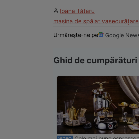
Ioana Tătaru
mașina de spălat vase
curățare
Urmărește-ne pe
Google New
Ghid de cumpărături
Cele mai bune espresso
VIDEO