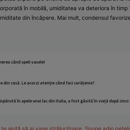
rporată în mobilă, umiditatea va deteriora în timp b
 umiditate din încăpere. Mai mult, condensul favori
 mereu când speli vasele!
 din casă. Le acorzi atenție când faci curățenie?
ispărută în apele unui lac din Italia, a fost găsită în viață după cin
 te ajută să ai vase strălucitoare. Spune adio petel