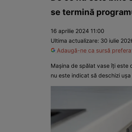
se termină program
Dezvoltare personală
Îngrijire personală
Casă și grădină
16 aprilie 2024 11:00
Ultima actualizare:
30 iulie 202
Adaugă-ne ca sursă preferat
Mașina de spălat vase îți este 
nu este indicat să deschizi uș