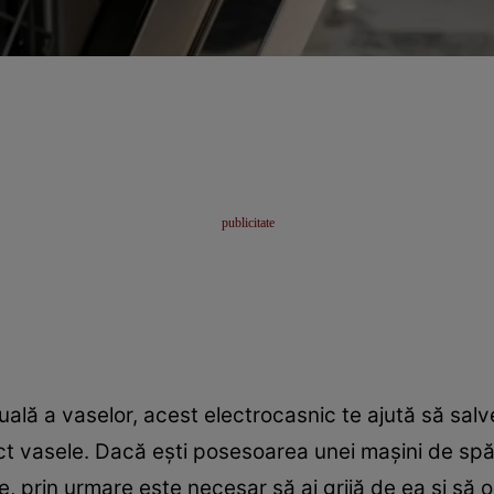
lă a vaselor, acest electrocasnic te ajută să salv
ct vasele. Dacă ești posesoarea unei mașini de spăl
, prin urmare este necesar să ai grijă de ea și să 