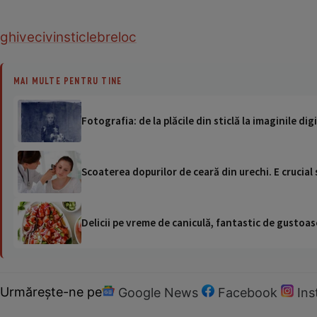
ghiveci
vin
sticle
breloc
MAI MULTE PENTRU TINE
Fotografia: de la plăcile din sticlă la imaginile dig
Scoaterea dopurilor de ceară din urechi. E crucial
Delicii pe vreme de caniculă, fantastic de gustoase
Urmărește-ne pe
Google News
Facebook
In