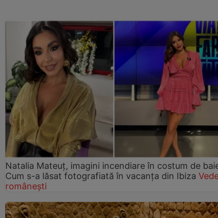
Natalia Mateuț, imagini incendiare în costum de bai
Cum s-a lăsat fotografiată în vacanța din Ibiza
Vede
românești