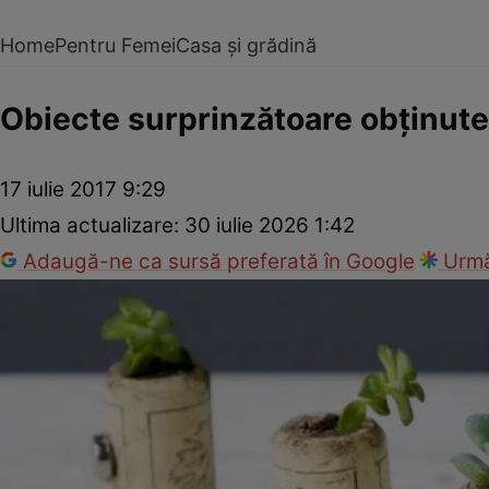
Home
Pentru Femei
Casa și grădină
Obiecte surprinzătoare obţinute 
17 iulie 2017 9:29
Ultima actualizare:
30 iulie 2026 1:42
Adaugă-ne ca sursă preferată în Google
Urmă