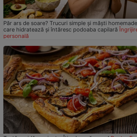
Păr ars de soare? Trucuri simple și măști homemad
care hidratează și întăresc podoaba capilară
Îngrijir
personală