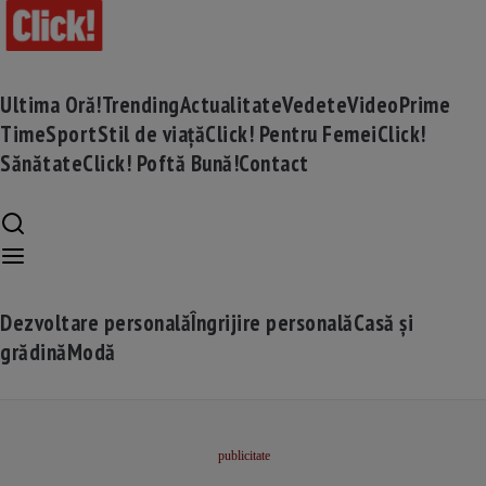
Ultima Oră!
Trending
Actualitate
Vedete
Video
Prime
Time
Sport
Stil de viață
Click! Pentru Femei
Click!
Sănătate
Click! Poftă Bună!
Contact
Dezvoltare personală
Îngrijire personală
Casă și
grădină
Modă