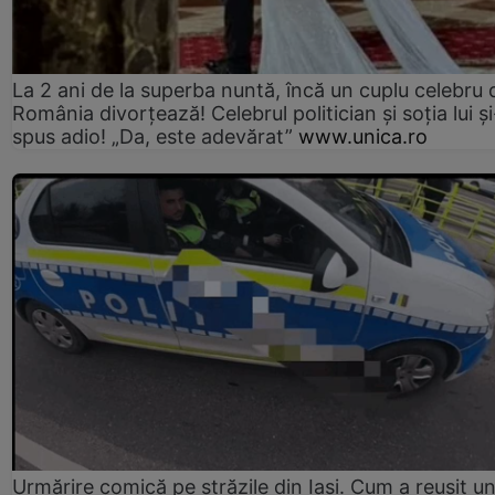
La 2 ani de la superba nuntă, încă un cuplu celebru 
România divorțează! Celebrul politician și soția lui ș
spus adio! „Da, este adevărat”
www.unica.ro
Urmărire comică pe străzile din Iași. Cum a reușit u