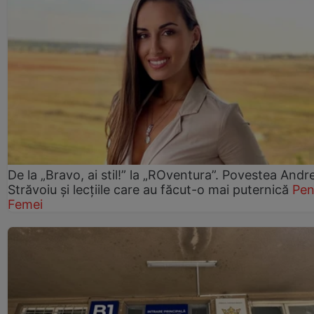
De la „Bravo, ai stil!” la „ROventura”. Povestea Andr
Străvoiu și lecțiile care au făcut-o mai puternică
Pen
Femei