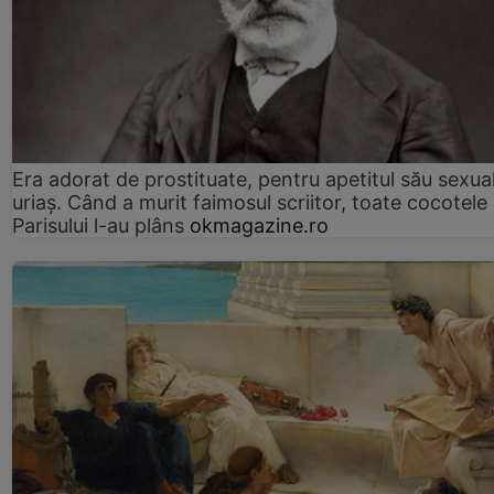
Era adorat de prostituate, pentru apetitul său sexua
uriaș. Când a murit faimosul scriitor, toate cocotele
Parisului l-au plâns
okmagazine.ro