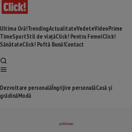
Ultima Oră!
Trending
Actualitate
Vedete
Video
Prime
Time
Sport
Stil de viață
Click! Pentru Femei
Click!
Sănătate
Click! Poftă Bună!
Contact
Dezvoltare personală
Îngrijire personală
Casă și
grădină
Modă