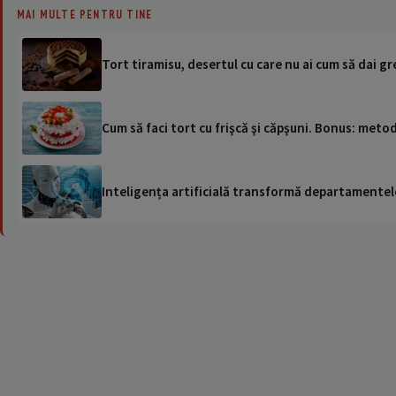
MAI MULTE PENTRU TINE
Tort tiramisu, desertul cu care nu ai cum să dai gr
Cum să faci tort cu frişcă şi căpşuni. Bonus: met
Inteligența artificială transformă departamentele