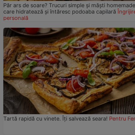
Păr ars de soare? Trucuri simple și măști homemad
care hidratează și întăresc podoaba capilară
Îngrijir
personală
Tartă rapidă cu vinete. Îți salvează seara!
Pentru Fe