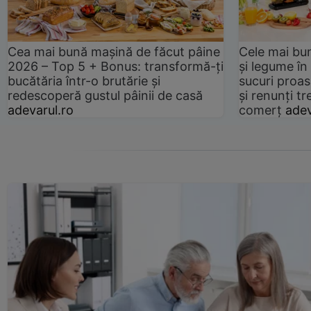
Cea mai bună mașină de făcut pâine
Cele mai bu
2026 – Top 5 + Bonus: transformă-ți
și legume în
bucătăria într-o brutărie și
sucuri proas
redescoperă gustul pâinii de casă
și renunți tr
adevarul.ro
comerț
adev