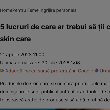
Home
Pentru Femei
Îngrijire personală
5 lucruri de care ar trebui să ţii
skin care
21 aprilie 2023 11:00
Ultima actualizare:
30 iulie 2026 1:08
Adaugă-ne ca sursă preferată în Google
Urmă
Produsele de skin care se număra printre cele mai
domnişoarele sunt publicul ţintă al brandurilor de b
folosească astfel de produse și să aibă o rutină d