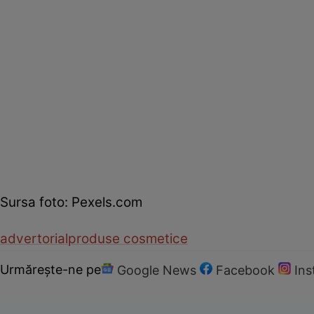
Sursa foto: Pexels.com
advertorial
produse cosmetice
Urmărește-ne pe
Google News
Facebook
In