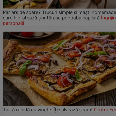
Păr ars de soare? Trucuri simple și măști homemad
care hidratează și întăresc podoaba capilară
Îngrijir
personală
Tartă rapidă cu vinete. Îți salvează seara!
Pentru Fe