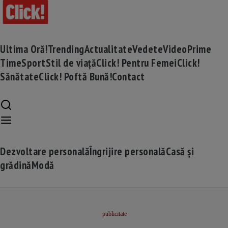
Ultima Oră!
Trending
Actualitate
Vedete
Video
Prime
Time
Sport
Stil de viață
Click! Pentru Femei
Click!
Sănătate
Click! Poftă Bună!
Contact
Dezvoltare personală
Îngrijire personală
Casă și
grădină
Modă