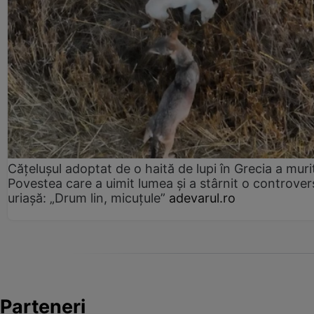
Cățelușul adoptat de o haită de lupi în Grecia a muri
Povestea care a uimit lumea și a stârnit o controver
uriașă: „Drum lin, micuțule”
adevarul.ro
Parteneri