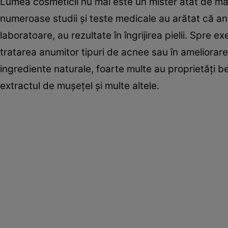
Lumea cosmeticii nu mai este un mister atât de ma
numeroase studii şi teste medicale au arătat că anu
laboratoare, au rezultate în îngrijirea pielii. Spre ex
tratarea anumitor tipuri de acnee sau în ameliora
ingrediente naturale, foarte multe au proprietăţi be
extractul de muşeţel și multe altele.