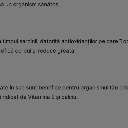
nă un organism sănătos.
timpul sarcinii, datorită antioxidanţilor pe care îî c
xifică corpul şi reduce greaţa.
e în suc sunt benefice pentru organismul tău oricâ
 ridicat de Vitamina E şi calciu.