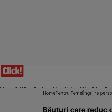
Ultima Oră!
Trending
Actualitate
Vedete
Video
Prime Ti
Home
Pentru Femei
Îngrijire pers
Băuturi care reduc g