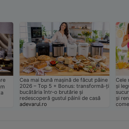
are
Cea mai bună mașină de făcut pâine
Cele 
2026 – Top 5 + Bonus: transformă-ți
și le
um
bucătăria într-o brutărie și
sucur
ta
redescoperă gustul pâinii de casă
și ren
adevarul.ro
come