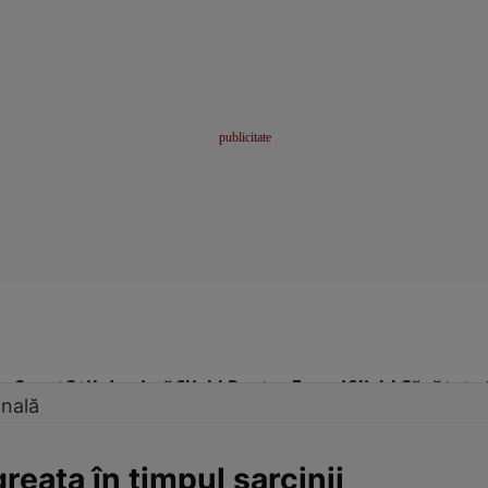
me
Sport
Stil de viață
Click! Pentru Femei
Click! Sănătate
onală
reaţa în timpul sarcinii