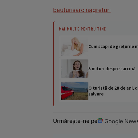
bauturi
sarcina
greturi
MAI MULTE PENTRU TINE
Cum scapi de greţurile m
5 mituri despre sarcină
O turistă de 28 de ani, d
salvare
Urmărește-ne pe
Google New