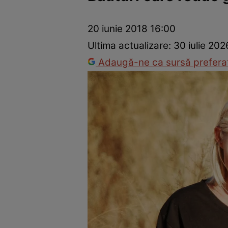
Dezvoltare personală
Îngrijire personală
Casă și grădină
20 iunie 2018 16:00
Ultima actualizare:
30 iulie 202
Adaugă-ne ca sursă preferat