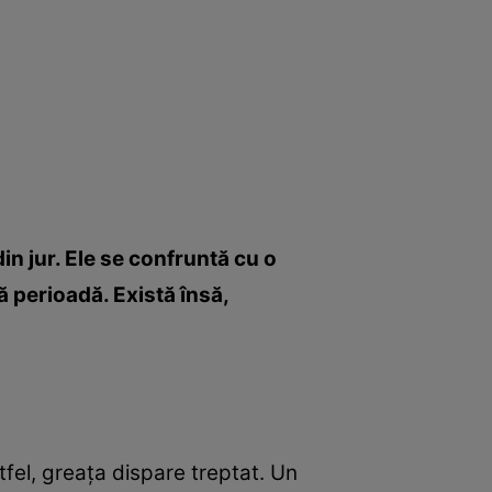
in jur. Ele se confruntă cu o
ă perioadă. Există însă,
fel, greaţa dispare treptat. Un