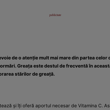
nevoie de o atenţie mult mai mare din partea celor d
formări. Greaţa este destul de frecventă în aceast
orarea stărilor de greaţă.
ază şi îţi oferă aportul necesar de Vitamina C. Ast