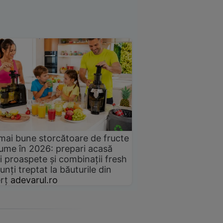
mai bune storcătoare de fructe
gume în 2026: prepari acasă
i proaspete și combinații fresh
unți treptat la băuturile din
rț
adevarul.ro