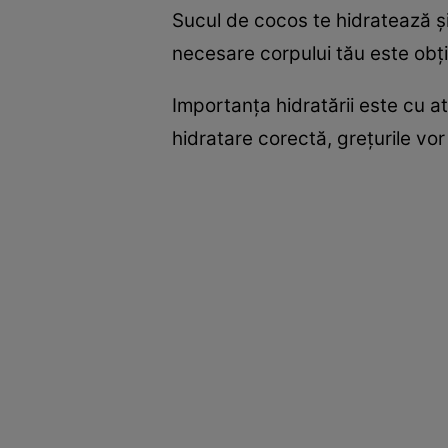
Sucul de cocos te hidratează şi 
necesare corpului tău este obţ
Importanţa hidratării este cu atâ
hidratare corectă, greţurile vor