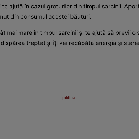
te ajută în cazul greţurilor din timpul sarcinii. Apor
inut din consumul acestei băuturi.
t mai mare în timpul sarcinii şi te ajută să previi o 
 dispărea treptat şi îţi vei recăpăta energia şi stare