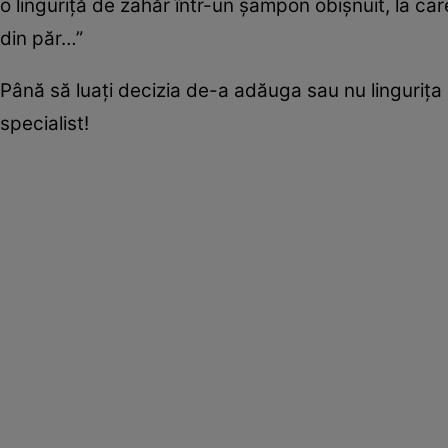
o linguriță de zahăr într-un șampon obișnuit, la car
din păr…”
Până să luați decizia de-a adăuga sau nu lingurița
specialist!