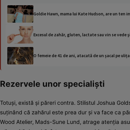
Goldie Hawn, mama lui Kate Hudson, are un ten imp
Excesul de zahăr, gluten, lactate sau vin se vede şi
O femeie de 41 de ani, atacată de un șacal pe ulița
Rezervele unor specialiști
Totuși, există și păreri contra. Stilistul Joshua Go
suținând că zahărul este prea dur și va face ca păru
Wood Atelier, Mads-Sune Lund, atrage atenția asu