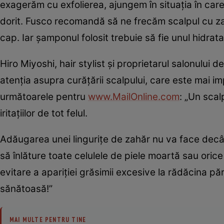
exagerăm cu exfolierea, ajungem în situația în care 
dorit. Fusco recomandă să ne frecăm scalpul cu za
cap. Iar șamponul folosit trebuie să fie unul hidrat
Hiro Miyoshi, hair stylist și proprietarul salonului 
atenția asupra curățării scalpului, care este mai i
următoarele pentru
www.MailOnline.com
: „Un scal
iritațiilor de tot felul.
Adăugarea unei lingurițe de zahăr nu va face decât
să înlăture toate celulele de piele moartă sau orice
evitare a apariției grăsimii excesive la rădăcina pă
sănătoasă!”
MAI MULTE PENTRU TINE