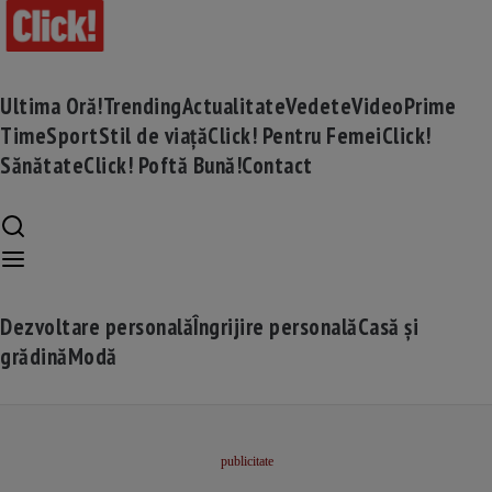
Ultima Oră!
Trending
Actualitate
Vedete
Video
Prime
Time
Sport
Stil de viață
Click! Pentru Femei
Click!
Sănătate
Click! Poftă Bună!
Contact
Dezvoltare personală
Îngrijire personală
Casă și
grădină
Modă