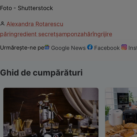
Foto - Shutterstock
Alexandra Rotarescu
păr
ingredient secret
șampon
zahăr
îngrijire
Urmărește-ne pe
Google News
Facebook
In
Ghid de cumpărături