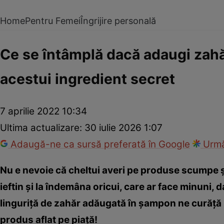
Home
Pentru Femei
Îngrijire personală
Ce se întâmplă dacă adaugi zahă
acestui ingredient secret
7 aprilie 2022 10:34
Ultima actualizare:
30 iulie 2026 1:07
Adaugă-ne ca sursă preferată în Google
Urmă
Nu e nevoie că cheltui averi pe produse scumpe ș
ieftin și la îndemâna oricui, care ar face minuni,
linguriță de zahăr adăugată în șampon ne curăță p
produs aflat pe piață!