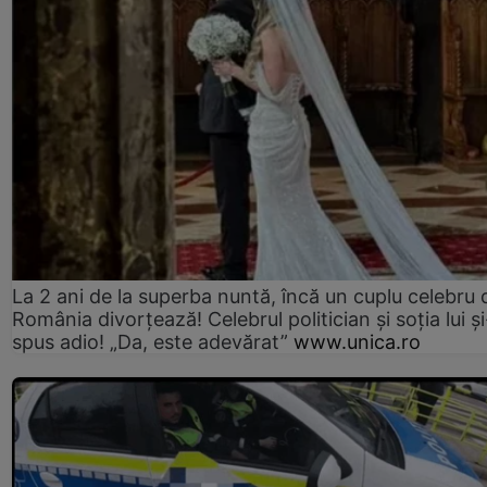
La 2 ani de la superba nuntă, încă un cuplu celebru 
România divorțează! Celebrul politician și soția lui ș
spus adio! „Da, este adevărat”
www.unica.ro