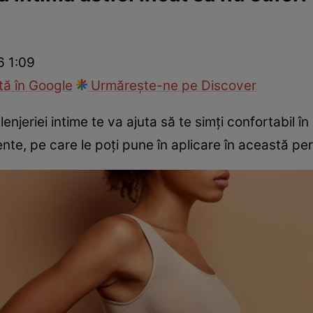
Modă
6 1:09
ă în Google
Urmărește-ne pe Discover
njeriei intime te va ajuta să te simți confortabil în 
ente, pe care le poți pune în aplicare în această pe