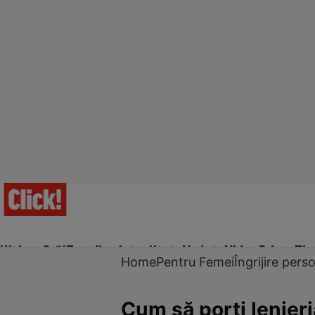
Ultima Oră!
Trending
Actualitate
Vedete
Video
Prime Ti
Home
Pentru Femei
Îngrijire pers
Cum să porți lenjeri