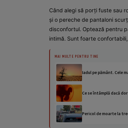
Când alegi să porți fuste sau r
și o pereche de pantaloni scurți
disconfortul. Optează pentru pan
intimă. Sunt foarte confortabili, 
MAI MULTE PENTRU TINE
Iadul pe pământ. Cele ma
Ce se întâmplă dacă dor
Pericol de moarte la tre