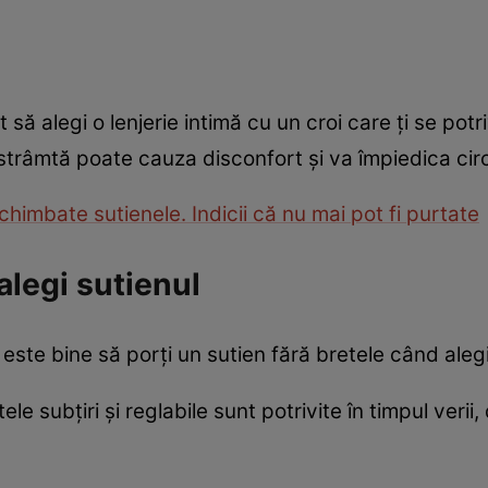
t
 să alegi o lenjerie intimă cu un croi care ți se potri
strâmtă poate cauza disconfort și va împiedica circ
himbate sutienele. Indicii că nu mai pot fi purtate
alegi sutienul
este bine să porți un sutien fără bretele când aleg
e subțiri și reglabile sunt potrivite în timpul veri