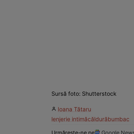
Sursă foto: Shutterstock
Ioana Tătaru
lenjerie intimă
căldură
bumbac
Urmărește-ne pe
Google New