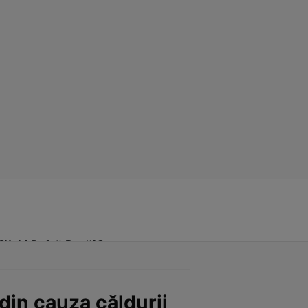
Click! Poftă Bună!
Contact
 din cauza căldurii