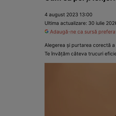
Dezvoltare personală
Îngrijire personală
Casă și grădină
4 august 2023 13:00
Ultima actualizare:
30 iulie 202
Adaugă-ne ca sursă preferat
Alegerea și purtarea corectă a le
Te învățăm câteva trucuri efici