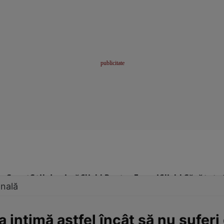
me
Sport
Stil de viață
Click! Pentru Femei
Click! Sănătate
onală
a intimă astfel încât să nu suferi