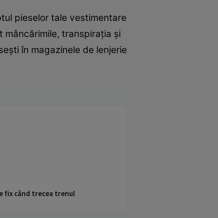
tul pieselor tale vestimentare
t mâncărimile, transpirația și
sești în magazinele de lenjerie
e fix când trecea trenul