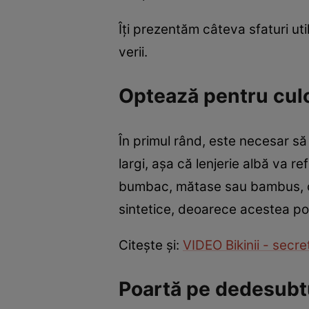
Îți prezentăm câteva sfaturi uti
verii.
Optează pentru cul
În primul rând, este necesar să 
largi, așa că lenjerie albă va re
bumbac, mătase sau bambus, care
sintetice, deoarece acestea po
Citește și:
VIDEO Bikinii - secr
Poartă pe dedesubtul